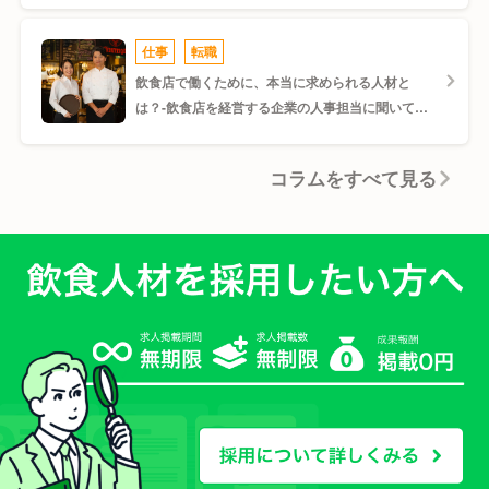
FoodsLaboでは、あなたのプロフィールや希望条件を見た飲食企業が、直
近の経歴や仕事内容に魅力を感じた場合にスカウトを送信します。
仕事
転職
効率的な転職活動： 自分から応募しなくても、企業からスカウトが届くの
で、時間と労力を節約できます。
飲食店で働くために、本当に求められる人材と
自分では見つけられない好条件求人の発見：求人検索だけでは見つけられな
は？-飲食店を経営する企業の人事担当に聞いてみ
かった、好条件の求人を見つけられる可能性があります。
た-
市場価値の再確認： スカウトが届くことで、求められている自分のスキル
や経験、どんな仕事内容が評価されるのかを知ることができます。
コラムをすべて見る
飲食特化のFoodsLaboのスカウト機能の特徴
1. 求人に「気になる」を押すと、企業は「スカウト」、「あいたい」のどち
らも送ることができるようになるため、
その企業からスカウトが来る可能性が高まります。積極的にアピールができ
るチャンスです。
2.マッチング精度の高さ： FoodsLaboは飲食業界に特化しているため、多
数の飲食店の人事があなたのスキルや経験をみて、
スカウトを送るため、飲食業界の中でのマッチングがしやすくなっていま
す。
3.店長候補、シェフ、ホールスタッフ、パティシエなど、様々な職種の求人
からキャリアアップにつながるスカウトが届く可能性があります。
飲食業界でスカウト転職を成功させるコツ