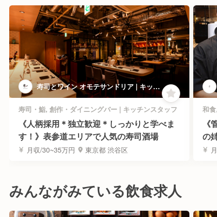
寿司とワイン オモテサンドリア | キッチ
ンスタッフ
寿司・鮨, 創作・ダイニングバー | キッチンスタッフ
和食
《人柄採用＊独立歓迎＊しっかりと学べま
《
す！》表参道エリアで人気の寿司酒場
の
月収/30~35万円
東京都 渋谷区
月
みんながみている飲食求人