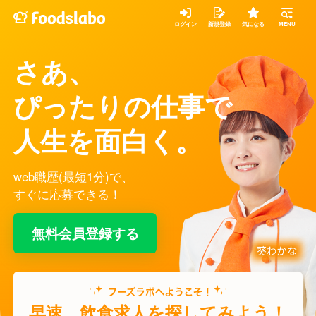
ログイン
新規登録
気になる
MENU
さあ、
ぴったりの仕事で
人生を面白く。
web職歴(最短1分)で、
すぐに応募できる！
無料会員登録する
早速、飲食求人を探してみよう！