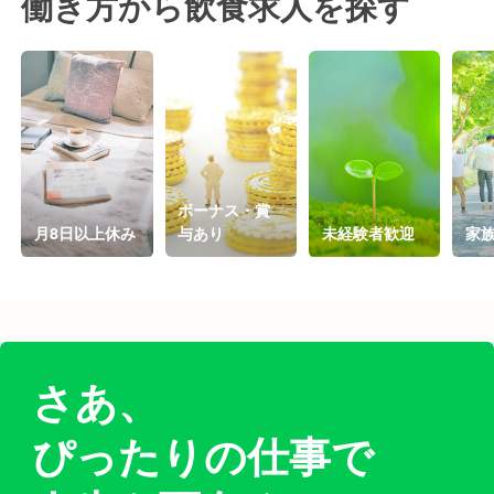
働き方から飲食求人を探す
ボーナス・賞
月8日以上休み
与あり
未経験者歓迎
家
さあ、
ぴったりの仕事で