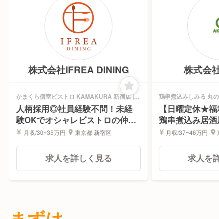
株式会社IFREA DINING
株式会
かまくら個室ビストロ KAMAKURA 新宿店 |
鶏串煮込みしみる 丸の
レストランサービス・ホールスタッフ求人
人
人柄採用◎社員経験不問！未経
【日曜定休★福
験OKでオシャレビストロの仲間
鶏串煮込み居酒
入！
月収/30~35万円
東京都 新宿区
月収/37~46万円
求人を詳しく見る
求人を
まずは、