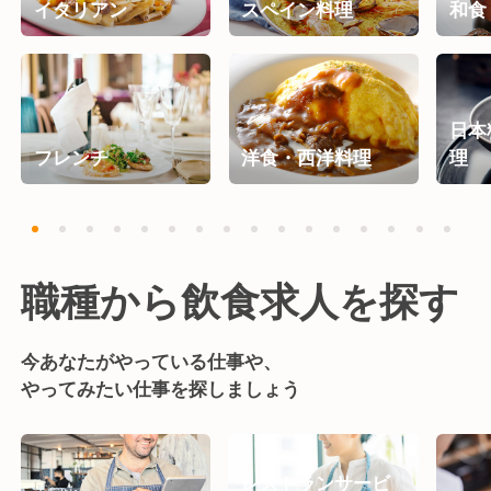
イタリアン
スペイン料理
和食
日本
フレンチ
洋食・西洋料理
理
職種から飲食求人を探す
今あなたがやっている仕事や、
やってみたい仕事を探しましょう
レストランサービ