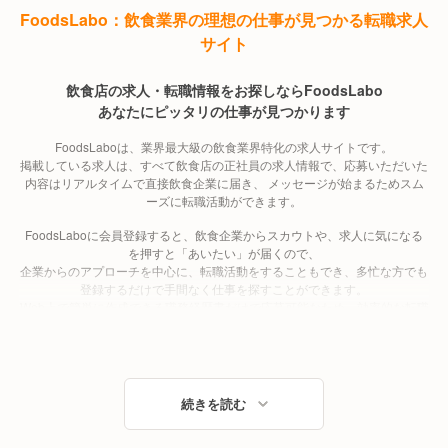
FoodsLabo：飲食業界の理想の仕事が見つかる転職求人
サイト
飲食店の求人・転職情報をお探しならFoodsLabo
あなたにピッタリの仕事が見つかります
FoodsLaboは、業界最大級の飲食業界特化の求人サイトです。
掲載している求人は、すべて飲食店の正社員の求人情報で、応募いただいた
内容はリアルタイムで直接飲食企業に届き、 メッセージが始まるためスム
ーズに転職活動ができます。
FoodsLaboに会員登録すると、飲食企業からスカウトや、求人に気になる
を押すと「あいたい」が届くので、
企業からのアプローチを中心に、転職活動をすることもでき、多忙な方でも
登録するだけで手間なく仕事を探すことができます。
Web上で簡単に作成できる職務経歴書だけで応募可能なため、効率的な転職
活動を実現します。
飲食業界のあらゆる職種・業態の求人を網羅
続きを読む
FoodsLaboでは、店長候補、シェフ、ホールスタッフ、パティシエ、バー
テンダー、調理師、寿司職人、バリスタ、本部スタッフ、エリアマネージャ
ー、スーパーバイザー、営業管理、商品企画、経営幹部など、飲食業界のあ