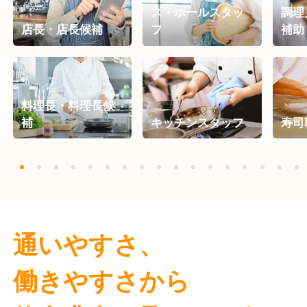
ス・ホールスタッ
調理
店長・店長候補
フ
補助
料理長・料理長候
補
キッチンスタッフ
寿司
通いやすさ、
働きやすさ
から