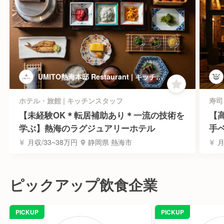
UMITO熱海本邸 Restaurant | キッチン
スタッフ
ホテル・旅館 | キッチンスタッフ
寿司
【未経験OK＊転居補助あり＊一流の技術を
【
学ぶ】熱海のラグジュアリーホテル
手
月収/33~38万円
静岡県 熱海市
月
ピックアップ飲食企業
PICKUP
PICKUP