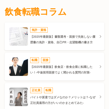
らゆる職種の求人を掲載、また、和食、洋食、中華、カフェ、バー、イタリ
アン、フレンチ、寿司、居酒屋、ファミレス、ブライダル、給食、社員食堂
飲食転職コラム
など、多様な飲食業態の中から、あなたの経験やスキル、希望に合った求人
を探すことができます。
未経験歓迎の求人から、経験者優遇の高収入ポジション、福利厚生充実の正
社員求人まで、多様な条件の求人を取り揃えています。飲食業界でキャリア
アップを目指す方、新しい挑戦をしたい方、理想の労働環境を探している方
免許・資格
など、あらゆるニーズに対応した求人情報を提供しています。
【2025年最新版】書類選考・面接で失敗しない履
FoodsLaboで、あなたの理想の飲食店キャリアを見つけましょう。今すぐ
登録して、新しい可能性を探ってみましょう。
歴書の免許・資格、自己PR・志望動機の書き方
スカウト機能で転職を加速。
登録するだけで届く魅力的な求人
転職
面接
【2025年最新版】飲食店・飲食企業に転職した
FoodsLaboの特徴の一つが、独自のスカウト機能です。このスカウトを活
い！-中途採用面接でよく聞かれる質問の対策-
用することで、あなたの理想の転職をより早く、
より効率的に実現できます。FoodsLaboのスカウト転職の魅力と仕組みを
ご紹介します。
正社員
転職
スカウト転職のメリット
バイトや派遣ではダメなのか？メリットは？-なぜ
正社員雇用の方がいいのかまとめてみた-
スカウト転職とは、求職者が自分から応募しなくても、企業側から届くスカ
ウトを中心に転職活動をすることです。