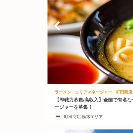
ラーメン | エリアマネージャー | 町田商
【即戦力募集/高収入】全国で有名
ージャーを募集！
町田商店 栃木エリア