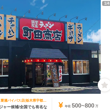
1
/
4
ラーメン | エリアマネージャー | 町田商店 簗瀬バイパス店(栃木県宇都宮市)
500~800
ジャー候補/全国でも有名な
年収