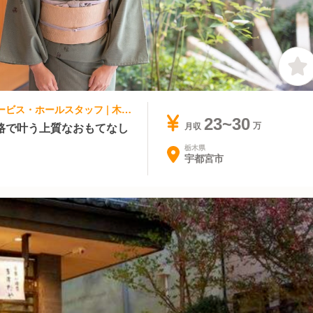
和食, 日本料理・懐石料理 | レストランサービス・ホールスタッフ | 木曽路 宇都宮店
23~30
路で叶う上質なおもてなし
月収
栃木県
宇都宮市