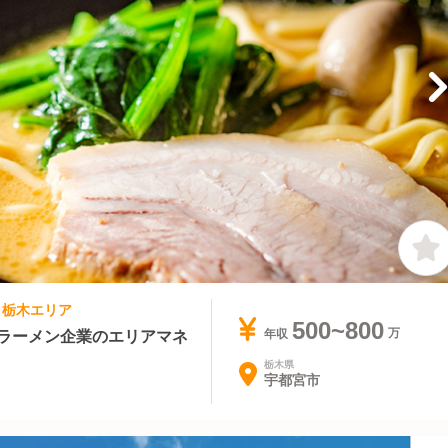
店 栃木エリア
500~800
なラーメン企業のエリアマネ
年収
栃木県
宇都宮市