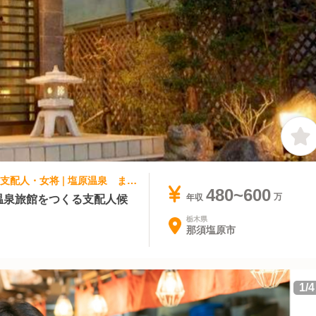
ホテル・旅館 | マネージャー・支配人・副支配人・女将 | 塩原温泉 ますだや
480~600
】温泉旅館をつくる支配人候
年収
栃木県
那須塩原市
1
/
4