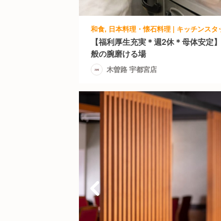
和食, 日本料理・懐石料理 | キッチンスタッ
【福利厚生充実＊週2休＊母体安定
般の腕磨ける場
木曽路 宇都宮店