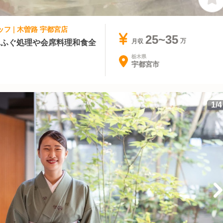
フ | 木曽路 宇都宮店
25~35
】ふぐ処理や会席料理和食全
月収
栃木県
宇都宮市
1
/
4