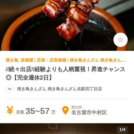
焼き鳥, 居酒屋 | 店長・店長候補 | 焼き鳥きんざん 焼き鳥きんざん名駅四丁目店
//続々出店//経験よりも人柄重視！昇進チャンス
◎【完全週休2日】
焼き鳥きんざん 焼き鳥きんざん名駅四丁目店
愛知県
35~57
名古屋市中村区
月収
1
/
4