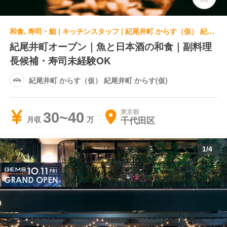
和食, 寿司・鮨 | キッチンスタッフ | 紀尾井町 からす（仮） 紀尾井町 からす(仮)
紀尾井町オープン｜魚と日本酒の和食｜副料理
長候補・寿司未経験OK
紀尾井町 からす（仮） 紀尾井町 からす(仮)
東京都
30~40
千代田区
月収
1
/
4