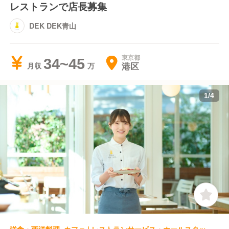
レストランで店長募集
DEK DEK青山
東京都
34~45
港区
月収
1
/
4