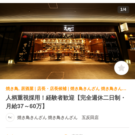
1
/
4
焼き鳥, 居酒屋 | 店長・店長候補 | 焼き鳥きんざん 焼き鳥きんざん 五反田店
人柄重視採用！経験者歓迎【完全週休二日制・
月給37～60万】
焼き鳥きんざん 焼き鳥きんざん 五反田店