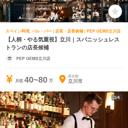
スペイン料理, バル・バー | 店長・店長候補 | PEP GEMS立川店
【人柄・やる気重視】立川｜スパニッシュレス
トランの店長候補
PEP GEMS立川店
東京都
40~80
立川市
月収
1
/
4