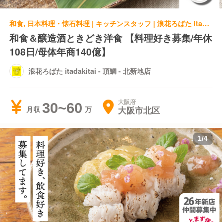
和食, 日本料理・懐石料理 | キッチンスタッフ | 浪花ろばた itadakitai - 頂鯛 - 北新地店
和食＆醸造酒ときどき洋食 【料理好き募集/年休
108日/母体年商140億】
浪花ろばた itadakitai - 頂鯛 - 北新地店
大阪府
30~60
大阪市北区
月収
1
/
4