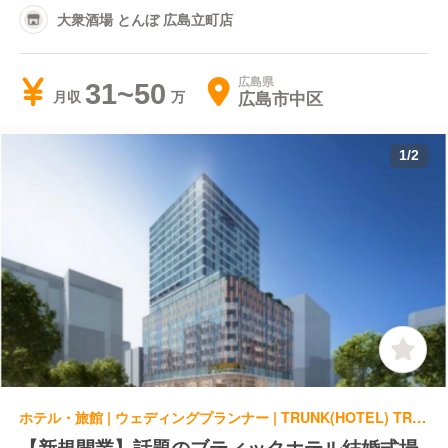
大衆酒場 とんぼ 広島立町店
広島県
31~50
広島市中区
月収
1
/
2
ホテル・旅館 | ウェディングプランナー | TRUNK(HOTEL) TRUNK(HOTEL) SAPPORO
【新規開業】話題のブティックホテル結婚式場