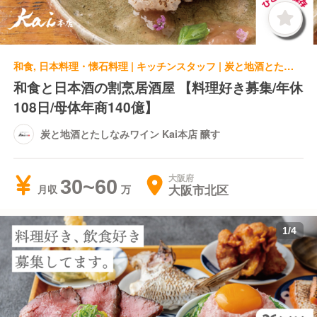
和食, 日本料理・懐石料理 | キッチンスタッフ | 炭と地酒とたしなみワイン Kai本店 醸す
和食と日本酒の割烹居酒屋 【料理好き募集/年休
108日/母体年商140億】
炭と地酒とたしなみワイン Kai本店 醸す
大阪府
30~60
大阪市北区
月収
1
/
4