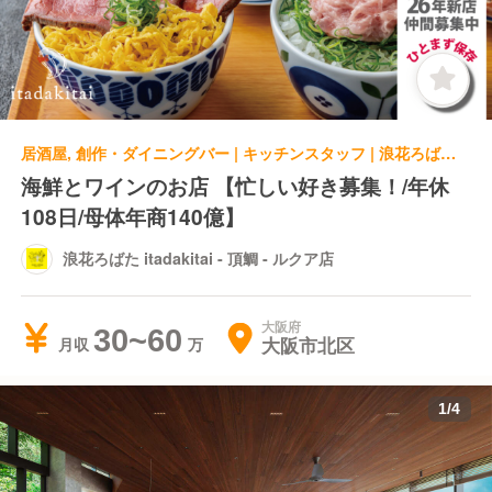
居酒屋, 創作・ダイニングバー | キッチンスタッフ | 浪花ろばた itadakitai - 頂鯛 - ルクア店
海鮮とワインのお店 【忙しい好き募集！/年休
108日/母体年商140億】
浪花ろばた itadakitai - 頂鯛 - ルクア店
大阪府
30~60
大阪市北区
月収
1
/
4