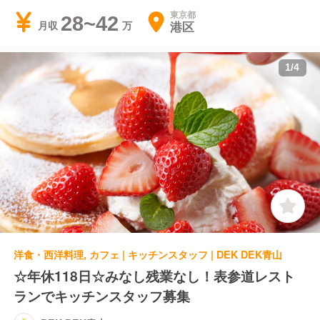
東京都
28~42
港区
月収
1
/
4
洋食・西洋料理, カフェ | キッチンスタッフ | DEK DEK青山
☆年休118日☆みなし残業なし！表参道レスト
ランでキッチンスタッフ募集