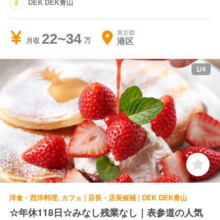
DEK DEK青山
東京都
22~34
港区
月収
1
/
4
洋食・西洋料理, カフェ | 店長・店長候補 | DEK DEK青山
☆年休118日☆みなし残業なし｜表参道の人気