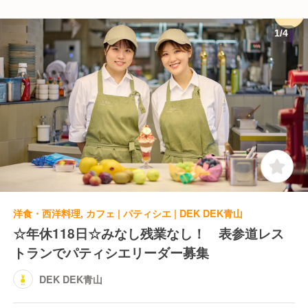
1
/
4
洋食・西洋料理, カフェ | パティシエ | DEK DEK青山
☆年休118日☆みなし残業なし！ 表参道レス
トランでパティシエリーダー募集
DEK DEK青山