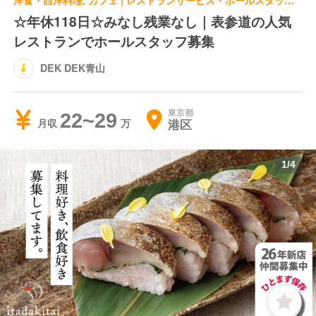
洋食・西洋料理, カフェ | レストランサービス・ホールスタッフ | DEK DEK青山
☆年休118日☆みなし残業なし｜表参道の人気
レストランでホールスタッフ募集
DEK DEK青山
東京都
22~29
港区
月収
1
/
4