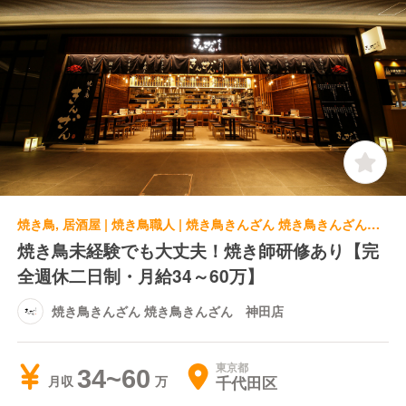
焼き鳥, 居酒屋 | 焼き鳥職人 | 焼き鳥きんざん 焼き鳥きんざん 神田店
焼き鳥未経験でも大丈夫！焼き師研修あり【完
全週休二日制・月給34～60万】
焼き鳥きんざん 焼き鳥きんざん 神田店
東京都
34~60
千代田区
月収