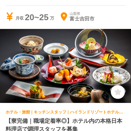
山梨県
20~25
富士吉田市
月収
ホテル・旅館 | キッチンスタッフ | ハイランドリゾートホテル＆スパ 富美の里 こころぎ
【寮完備｜職場定着率◎】ホテル内の本格日本
料理店で調理スタッフを募集