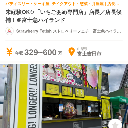
パティスリー・ケーキ屋, テイクアウト・惣菜・弁当屋 | 店長・店長候補 | Strawberry Fetish ストロベリーフェチ 富士急ハイランド店
未経験OK✨️「いちごあめ専門店」店長／店長候
補！＠富士急ハイランド
Strawberry Fetish ストロベリーフェチ 富士急ハイラン
ド店
山梨県
329~600
富士吉田市
年収