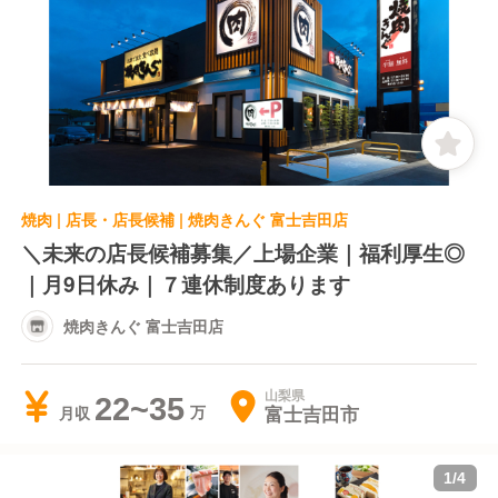
焼肉 | 店長・店長候補 | 焼肉きんぐ 富士吉田店
＼未来の店長候補募集／上場企業｜福利厚生◎
｜月9日休み｜７連休制度あります
焼肉きんぐ 富士吉田店
山梨県
22~35
富士吉田市
月収
1
/
4