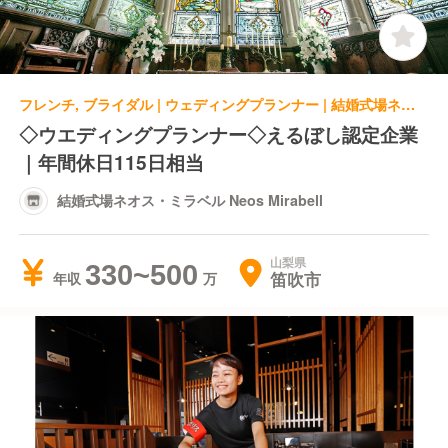
フレンチ, ブライダル | ウェディングプランナー | 結婚式場ネオス・ミラベル Neos Mirabell
◇ウエディングプランナー◇えるぼし認定企業
｜年間休日115日相当
結婚式場ネオス・ミラベル Neos Mirabell
山梨県
330~500
笛吹市
年収