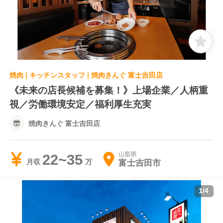
焼肉 | キッチンスタッフ | 焼肉きんぐ 富士吉田店
《未来の店長候補を募集！》上場企業／人柄重
視／労働環境安定／福利厚生充実
焼肉きんぐ 富士吉田店
山梨県
22~35
富士吉田市
月収
1
/
4