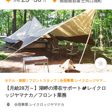
南都留郡富士河口湖町
月収
1
/
4
ホテル・旅館 | フロントスタッフ | 合宿事業 レイクロッジヤマナカ
【月給28万～】湖畔の滞在サポート🏕️レイクロ
ッジヤマナカ／フロント業務
合宿事業 レイクロッジヤマナカ