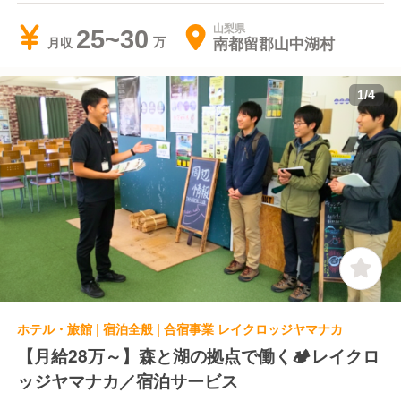
山梨県
25~30
南都留郡山中湖村
月収
1
/
4
ホテル・旅館 | 宿泊全般 | 合宿事業 レイクロッジヤマナカ
【月給28万～】森と湖の拠点で働く🏕️レイクロ
ッジヤマナカ／宿泊サービス