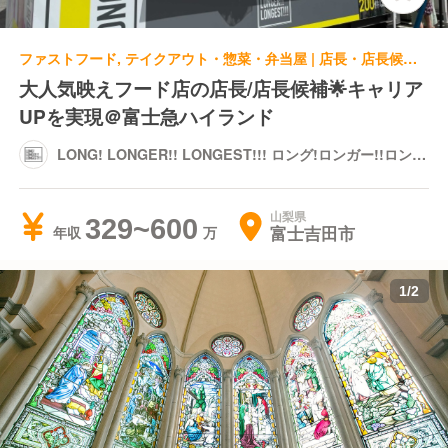
ファストフード, テイクアウト・惣菜・弁当屋 | 店長・店長候補 | LONG! LONGER!! LONGEST!!! ロング!ロンガー!!ロンゲスト!!! 富士急ハイランド店
大人気映えフード店の店長/店長候補🌟キャリア
UPを実現＠富士急ハイランド
LONG! LONGER!! LONGEST!!! ロング!ロンガー!!ロンゲ
スト!!! 富士急ハイランド店
山梨県
329~600
富士吉田市
年収
1
/
2