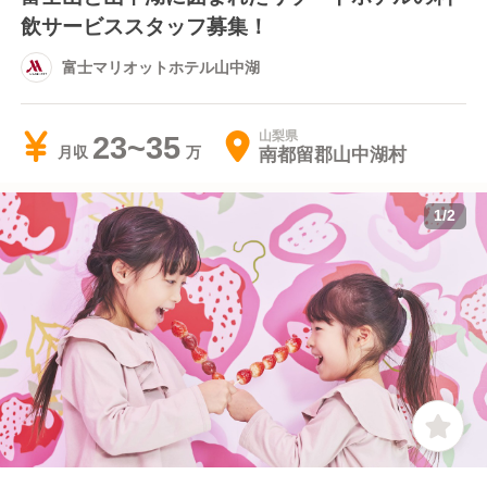
飲サービススタッフ募集！
富士マリオットホテル山中湖
山梨県
23~35
南都留郡山中湖村
月収
1
/
2