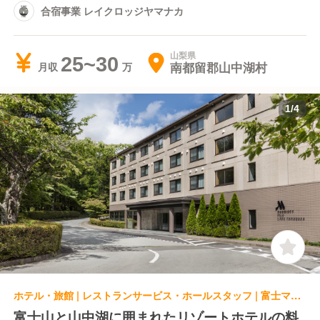
合宿事業 レイクロッジヤマナカ
山梨県
25~30
南都留郡山中湖村
月収
1
/
4
ホテル・旅館 | レストランサービス・ホールスタッフ | 富士マリオットホテル山中湖
富士山と山中湖に囲まれたリゾートホテルの料