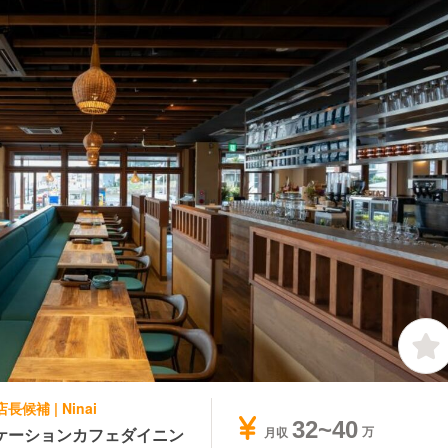
候補 | Ninai
32~40
ケーションカフェダイニン
月収