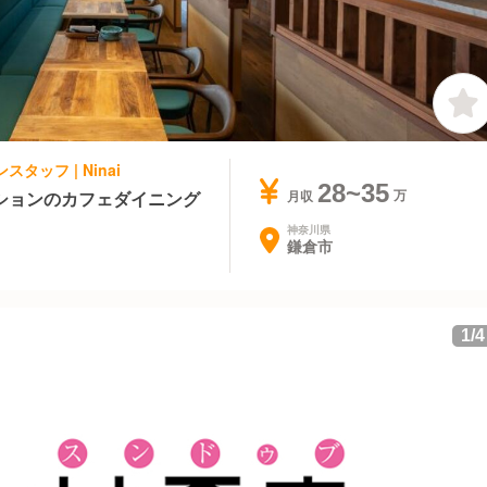
タッフ | Ninai
28~35
ションのカフェダイニング
月収
神奈川県
鎌倉市
1
/
4