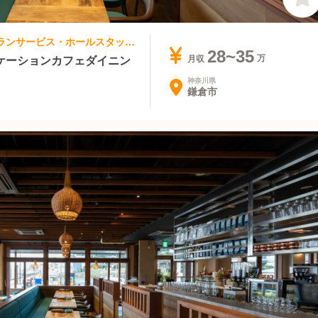
アジア料理・エスニック, カフェ | レストランサービス・ホールスタッフ | Ninai
28~35
ケーションカフェダイニン
月収
神奈川県
鎌倉市