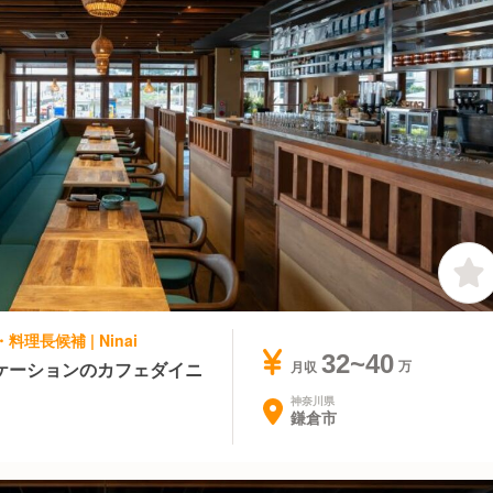
理長候補 | Ninai
32~40
ケーションのカフェダイニ
月収
神奈川県
鎌倉市