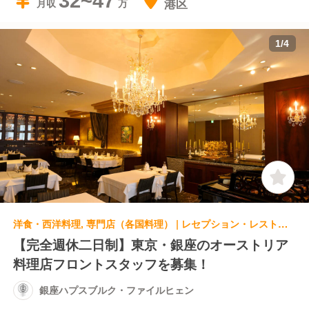
32~47
港区
月収
1
/
4
洋食・西洋料理, 専門店（各国料理） | レセプション・レストランレセプション | 銀座ハプスブルク・ファイルヒェン
【完全週休二日制】東京・銀座のオーストリア
料理店フロントスタッフを募集！
銀座ハプスブルク・ファイルヒェン