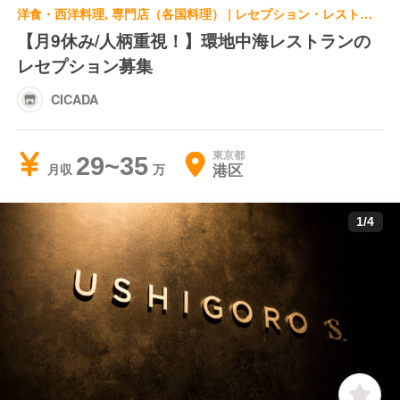
洋食・西洋料理, 専門店（各国料理） | レセプション・レストランレセプション | CICADA
【月9休み/人柄重視！】環地中海レストランの
レセプション募集
CICADA
東京都
29~35
港区
月収
1
/
4