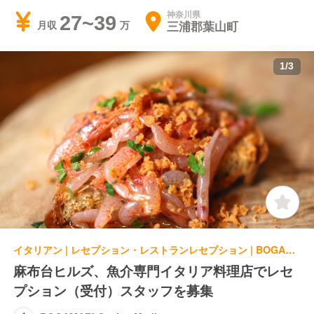
神奈川県
27~39
三浦郡葉山町
月収
1
/
3
イタリアン | レセプション・レストランレセプション | BOGAMARI Cucina Mediterranea
麻布台ヒルズ、魚介専門イタリア料理店でレセ
プション（受付）スタッフを募集