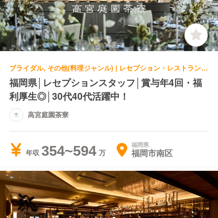
ブライダル, その他(料理ジャンル) | レセプション・レストランレセプション | 高宮庭園茶寮
福岡県│レセプションスタッフ│賞与年4回・福
利厚生◎│30代40代活躍中！
高宮庭園茶寮
福岡県
354~594
福岡市南区
年収