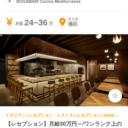
BOGAMARI Cucina Mediterranea
東京都
24~36
港区
月収
イタリアン | レセプション・レストランレセプション | pizza marumo
【レセプション】月給30万円～/ワンランク上の