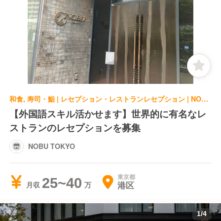
和食, 寿司・鮨 | レセプション・レストランレセプション | NOBU TOKYO
【外国語スキル活かせます】世界的に有名なレ
ストランのレセプションを募集
NOBU TOKYO
東京都
25~40
港区
月収
1
/
4