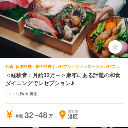
和食, 日本料理・懐石料理 | レセプション・レストランレセプション | ILBrio 麻布
＜経験者：月給32万～＞麻布にある話題の和食
ダイニングでレセプション♪
ILBrio 麻布
東京都
32~48
港区
月収