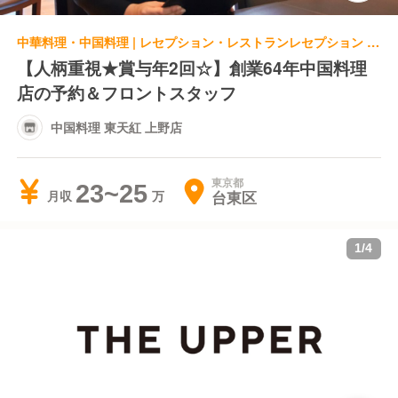
中華料理・中国料理 | レセプション・レストランレセプション | 中国料理 東天紅 上野店
【人柄重視★賞与年2回☆】創業64年中国料理
店の予約＆フロントスタッフ
中国料理 東天紅 上野店
東京都
23~25
台東区
月収
1
/
4