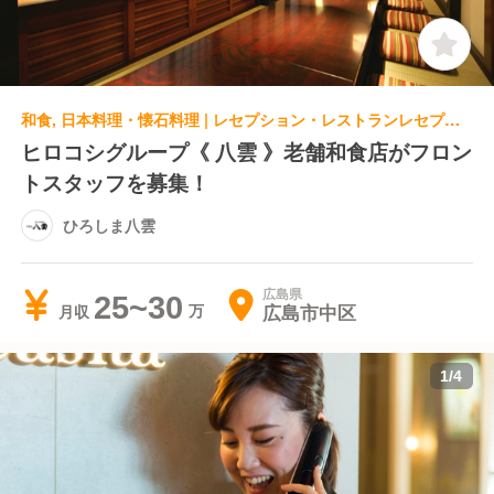
和食, 日本料理・懐石料理 | レセプション・レストランレセプション | ひろしま八雲
ヒロコシグループ《 八雲 》老舗和食店がフロン
トスタッフを募集！
ひろしま八雲
広島県
25~30
広島市中区
月収
1
/
4