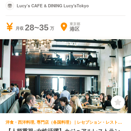
Lucy’s CAFE & DINING Lucy'sTokyo
東京都
28~35
港区
月収
洋食・西洋料理, 専門店（各国料理） | レセプション・レストランレセプション | T.Y.HARBOR
【人柄重視×女性活躍】カジュアルレストラン