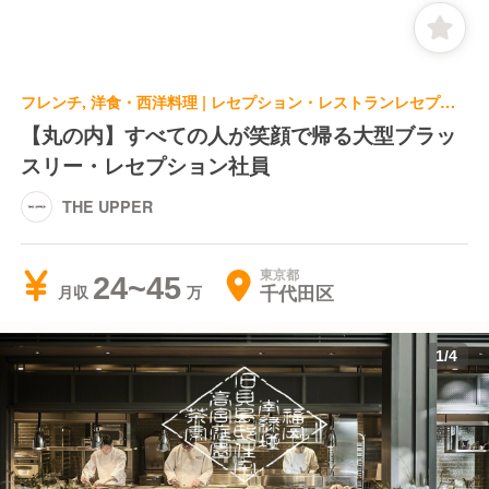
フレンチ, 洋食・西洋料理 | レセプション・レストランレセプション | THE UPPER
【丸の内】すべての人が笑顔で帰る大型ブラッ
スリー・レセプション社員
THE UPPER
東京都
24~45
千代田区
月収
1
/
4