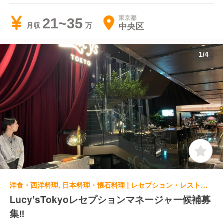
東京都
21~35
中央区
月収
1
/
4
洋食・西洋料理, 日本料理・懐石料理 | レセプション・レストランレセプション | Lucy’s CAFE & DINING Lucy'sTokyo
Lucy'sTokyoレセプションマネージャー候補募
集‼