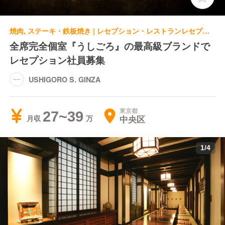
焼肉, ステーキ・鉄板焼き | レセプション・レストランレセプション | USHIGORO S. GINZA
全席完全個室『うしごろ』の最高級ブランドで
レセプション社員募集
USHIGORO S. GINZA
東京都
27~39
中央区
月収
1
/
4