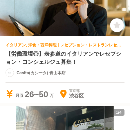
イタリアン, 洋食・西洋料理 | レセプション・レストランレセプション | Casita(カシータ) 青山本店
【労働環境◎】表参道のイタリアンでレセプシ
ョン・コンシェルジュ募集！
Casita(カシータ) 青山本店
東京都
26~50
渋谷区
月収
1
/
4