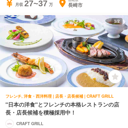
長崎県
27~37
長崎市
月収
1
/
2
フレンチ, 洋食・西洋料理 | 店長・店長候補 | CRAFT GRILL
"日本の洋食"とフレンチの本格レストランの店
長・店長候補を積極採用中！
CRAFT GRILL