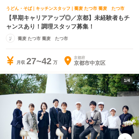
うどん・そば | キッチンスタッフ | 蕎麦 たつ市 蕎麦 たつ市
【早期キャリアアップ◎／京都】未経験者もチ
ャンスあり！調理スタッフ募集！
蕎麦 たつ市 蕎麦 たつ市
京都府
27~42
京都市中京区
月収
1
/
4