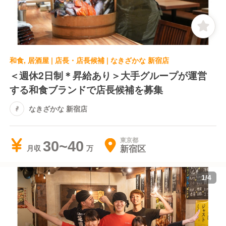
和食, 居酒屋 | 店長・店長候補 | なきざかな 新宿店
＜週休2日制＊昇給あり＞大手グループが運営
する和食ブランドで店長候補を募集
なきざかな 新宿店
東京都
30~40
新宿区
月収
1
/
4