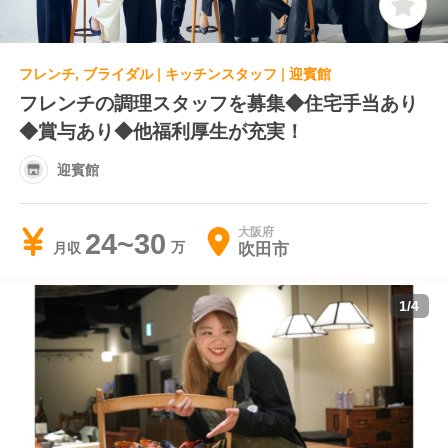
フレンチ, ブライダル | キッチンスタッフ | 迎賓館
フレンチの調理スタッフを募集◆住宅手当あり
◆賞与あり◆他福利厚生が充実！
迎賓館
大阪府
24~30
吹田市
月収
1
/
4