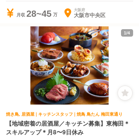
大阪府
28~45
大阪市中央区
月収
1
/
4
焼き鳥, 居酒屋 | キッチンスタッフ | 焼鳥 鳥たん 梅田東通り
【地域密着の居酒屋／キッチン募集】東梅田＊
スキルアップ＊月8〜9日休み