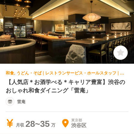
和食, うどん・そば | レストランサービス・ホールスタッフ | 雷庵
【人気店＊お酒学べる＊キャリア豊富】渋谷の
おしゃれ和食ダイニング「雷庵」
雷庵
東京都
28~35
渋谷区
月収