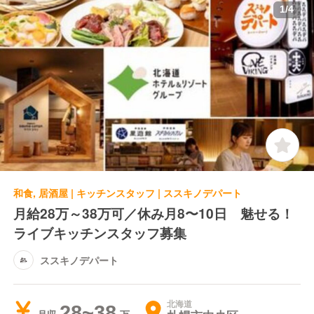
1
/
4
和食, 居酒屋 | キッチンスタッフ | ススキノデパート
月給28万～38万可／休み月8〜10日 魅せる！
ライブキッチンスタッフ募集
ススキノデパート
北海道
28~38