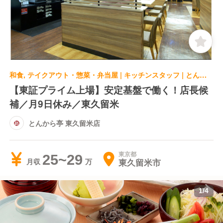
和食, テイクアウト・惣菜・弁当屋 | キッチンスタッフ | とんから亭 東久留米店
【東証プライム上場】安定基盤で働く！店長候
補／月9日休み／東久留米
とんから亭 東久留米店
東京都
25~29
東久留米市
月収
1
/
4