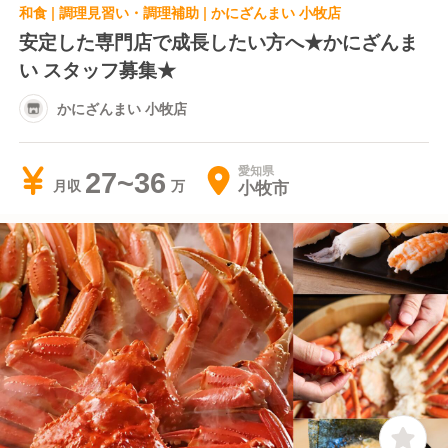
和食 | 調理見習い・調理補助 | かにざんまい 小牧店
安定した専門店で成長したい方へ★かにざんま
い スタッフ募集★
かにざんまい 小牧店
愛知県
27~36
小牧市
月収