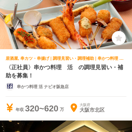
居酒屋, 串カツ・串揚げ | 調理見習い・調理補助 | 串かつ料理 活 ナビオ阪急店
〈正社員〉串かつ料理 活 の調理見習い・補
助を募集！
串かつ料理 活 ナビオ阪急店
大阪府
320~620
大阪市北区
年収