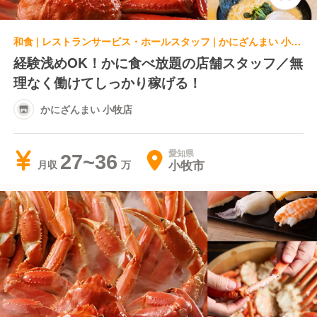
和食 | レストランサービス・ホールスタッフ | かにざんまい 小牧店
経験浅めOK！かに食べ放題の店舗スタッフ／無
理なく働けてしっかり稼げる！
かにざんまい 小牧店
愛知県
27~36
小牧市
月収