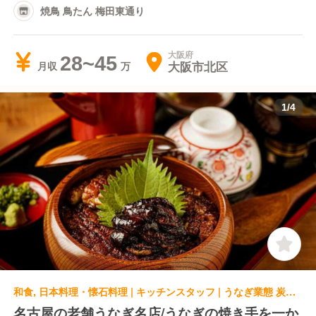
焼鳥 鳥たん 梅田東通り
大阪府
28~45
大阪市北区
月収
1
/
4
和食, 日本料理・懐石料理 | キッチンスタッフ | うなぎ業態 炭焼うな富士 大丸京都店
名古屋の老舗うなぎ名店/うなぎの焼き手を一か