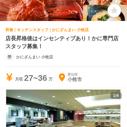
和食 | キッチンスタッフ | かにざんまい 小牧店
店長昇格後はインセンティブあり！かに専門店
スタッフ募集！
かにざんまい 小牧店
愛知県
27~36
小牧市
月収
1
/
4