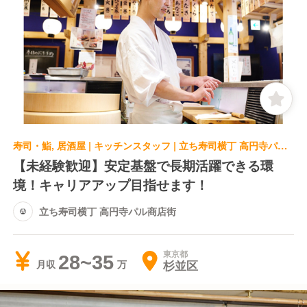
寿司・鮨, 居酒屋 | キッチンスタッフ | 立ち寿司横丁 高円寺パル商店街
【未経験歓迎】安定基盤で長期活躍できる環
境！キャリアアップ目指せます！
立ち寿司横丁 高円寺パル商店街
東京都
28~35
杉並区
月収