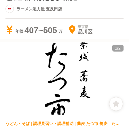
ラーメン魁力屋 五反田店
東京都
407~505
品川区
年収
1
/
2
うどん・そば | 調理見習い・調理補助 | 蕎麦 たつ市 蕎麦 たつ市