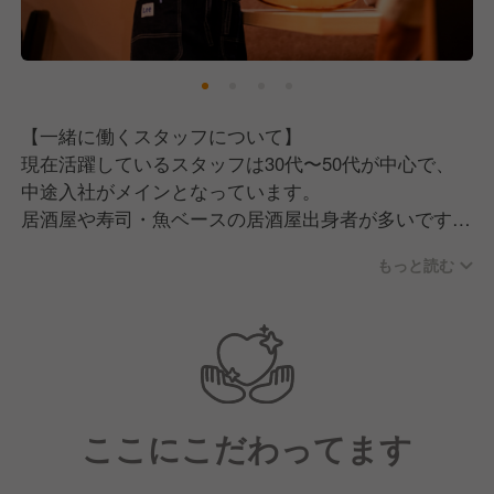
続けていきます。
そこで現在は、一緒にお店を盛り上げていただける新
しい仲間を募集中です！
【一緒に働くスタッフについて】
現在活躍しているスタッフは30代〜50代が中心で、
中途入社がメインとなっています。
居酒屋や寿司・魚ベースの居酒屋出身者が多いです
が、中にはお店のファンになって「ここで働きた
もっと読む
い！」と入社してきたカフェ業態のマネージャー出身
者もいるなど、多様なバックグラウンドを持つメンバ
ーが集まっています。
【私たちが採用の中で大切にしていること】
女性客やビジネスマン、インバウンドのお客様まで幅
ここにこだわってます
広い層が来店する環境だからこそ、どんな方とも自然
にコミュニケーションが取れる方に向いているお店で