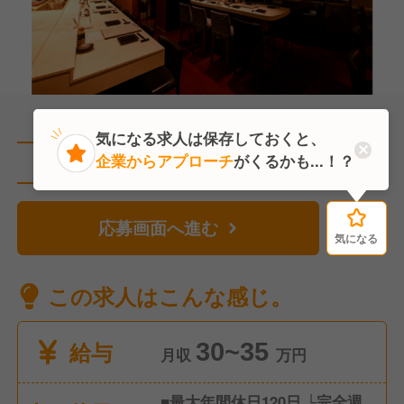
気になる求人は保存しておくと、
企業からアプローチ
がくるかも...！？
直近27人がこの求人を検討中
応募画面へ進む
気になる
気になる
この求人はこんな感じ。
給与
30~35
月収
万円
■最大年間休日120日 └完全週