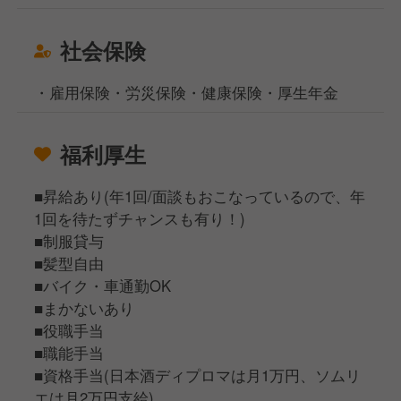
社会保険
・雇用保険・労災保険・健康保険・厚生年金
福利厚生
■昇給あり(年1回/面談もおこなっているので、年
1回を待たずチャンスも有り！)
■制服貸与
■髪型自由
■バイク・車通勤OK
■まかないあり
■役職手当
■職能手当
■資格手当(日本酒ディプロマは月1万円、ソムリ
エは月2万円支給)