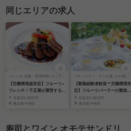
同じエリアの求人
フレンチ, 洋食・西洋料理 | キッチンスタッフ
パティスリー・ケーキ屋, その他(料理ジャンル) | キッチンスタッフ
【労働環境超安定】フルーツ×
【製菓経験者歓迎＊労働環境
フレンチ！千疋屋が運営するレ
定】フルーツパーラーの製造
ストラン調理人
調理スタッフ募集
月収/23~29万円
月収/22~28万円
東京都 中央区
東京都 中央区
寿司とワイン オモテサンドリ