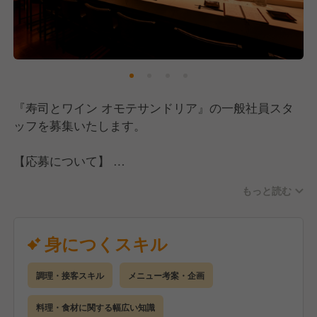
別化となっています。
【スキルもキャリアもどんどん上げていけます！】
当店では接客と調理の両方を担当していただきます。
料理の技術はもちろん、お客様との距離が近い環境だ
『寿司とワイン オモテサンドリア』の一般社員スタ
からこそ接客スキルも自然と磨かれていきます。
ッフを募集いたします。
チェーン店では決して身につかない幅広いスキルを、
現場で実践的に積んでいける環境です。
【応募について】
今回は未経験の方も大歓迎の募集です。
加えて当社では希望者にはワインスクールへの参加を
もっと読む
飲食店での調理経験がある方はもちろん、これから料
支援しており、ソムリエや日本酒ディプロマなどの資
理の道にチャレンジしたい方も歓迎しています。
格取得も応援しています。
ブランクがある方も大丈夫ですので、ぜひお気軽にご
身につくスキル
毎月全店舗でおこなうメニュー開発では、年次や経験
応募ください！
に関係なく自分のアイデアを形にできる機会がありま
す。
調理・接客スキル
メニュー考案・企画
【仕事内容】
まずは店舗や会社の雰囲気を知るところからスター
料理・食材に関する幅広い知識
さらに今後は年間2〜4店舗ペースでの新規出店を予定