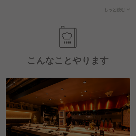
定番ネタをはじめ、大トロ・炙りトロ・漬け赤身の3
もっと読む
種を一度に楽しめる看板メニュー「まぐろ三重奏」や
《こんな人に来てほしい！》
オリーブオイルとブラックペッパーで味付けしたホタ
■人間性・素直さを大切にできる方
テに海老といくらを乗せた「ホタテの花飾り」のほ
■言い訳をせず、前向きに物事に取り組める方
か、カジュアルな居酒屋メニューや季節の食材を取り
■周りにいい影響を与えられる方
入れた新メニューなども提供しています。
■自分の夢や目標を持って仕事に向き合える方
こんなことやります
お酒は、ソムリエが寿司に合わせることを考慮して厳
選したワインを用意。赤は軽めのもの、白はシャリや
醤油に合うよう旨みの強いものをセレクトし、やさし
い味わいで寿司の味を引き立てる自然派ワインが中心
となっています。
またSAKEディプロマがセレクトした日本酒も、初心
者の方でも気軽にチャレンジできる価格で幅広く取り
揃えています。
こうした寿司×ワインという業態は表参道・青山エリ
アでも珍しく、人気店がひしめくエリアでも大きな差