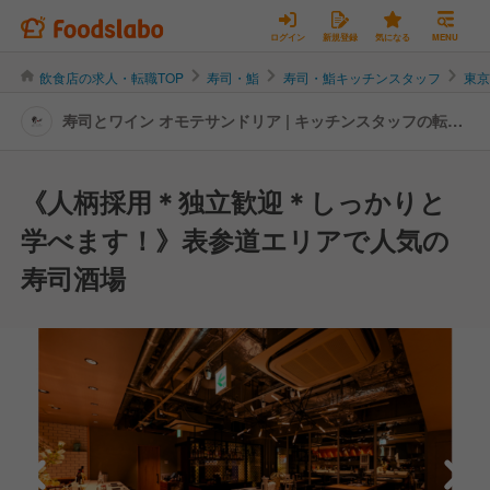
ログイン
新規登録
気になる
MENU
飲食店の求人・転職TOP
寿司・鮨
寿司・鮨キッチンスタッフ
東
寿司とワイン オモテサンドリア | キッチンスタッフの転
職・求人情報
《人柄採用＊独立歓迎＊しっかりと
学べます！》表参道エリアで人気の
寿司酒場