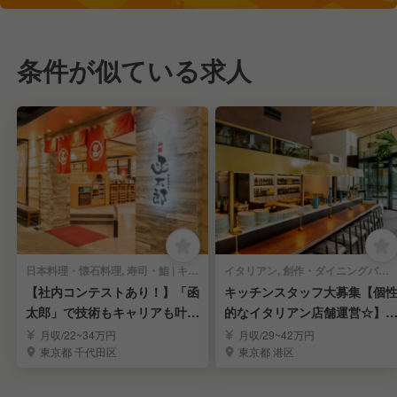
条件が似ている求人
日本料理・懐石料理, 寿司・鮨 | キッチンスタッフ
イタリアン, 創作・ダイニングバー | キッチンスタッフ
【社内コンテストあり！】「函
キッチンスタッフ大募集【個
太郎」で技術もキャリアも叶え
的なイタリアン店舗運営☆】
る！積極募集中！
立支援制度あり◎
月収/22~34万円
月収/29~42万円
東京都 千代田区
東京都 港区