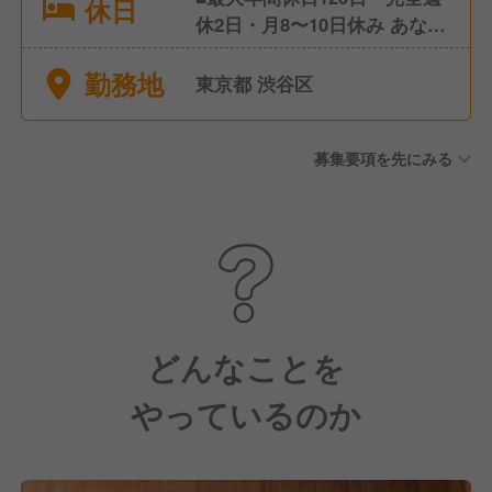
休日
休2日・月8〜10日休み あなた
のライフスタイルに合わせて
勤務地
選択可能 休みが多くても給与
東京都 渋谷区
の調整ができればOK！ ■年末
年始休暇 ■有給休暇(取得率も
募集要項を先にみる
高いです) ■慶弔休暇 ■育休・
産休
どんなことを
やっているのか