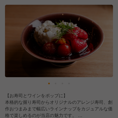
す。
そして、私たちはスキルや経験ではなく、あなたの
「人間性と素直さ」を見ています。
これには、日本が誇る実業家・稲盛和夫氏が唱えた
「人生の方程式＝能力×情熱×考え方」という言葉が
根底にあります。
能力や情熱はもちろん大切ですが、中でも「考え方」
がプラスに向いているかどうかが、仕事においては最
も重要だと考えています。
疲れた時やしんどい時、誰だってネガティブな気持ち
になることはあります。
ただ、それを口に出して周りに伝えてしまうと、スタ
ッフにもお客様にも伝染していってしまう。
【お寿司とワインをポップに】
だからこそ私たちは、口に出す言葉はポジティブに、
本格的な握り寿司からオリジナルのアレンジ寿司、創
周りにいい影響を与えられる人と一緒に働きたいと考
作おつまみまで幅広いラインナップをカジュアルな価
えています。
格で楽しめるのが当店の魅力です。