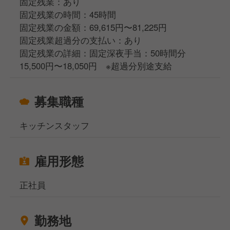
固定残業：あり
働いてくれることです。
固定残業の時間：45時間
ワインの勉強をしてソムリエを目指していくこともで
大きな夢でも小さな目標でも構いません。将来的に独
固定残業の金額：69,615円〜81,225円
きますし、あなたのアイデアをダイレクトにお店に反
立を目指している方も、自分のお店を持つための経験
固定残業超過分の支払い：あり
映させることができます。
やスキルをしっかり積んでいただける環境です。
固定残業の詳細：固定深夜手当：50時間分
分からないことや不安なことがあれば、いつでも相談
15,500円〜18,050円 ※超過分別途支給
できる環境がありますので、安心して取り組んでくだ
自分の人生の目標や夢を実現するための手段として、
さい。
当社「マイルデザイン」という場所を使ってほしい
募集職種
——そんな想いで、一緒に働く仲間をお待ちしていま
す。
キッチンスタッフ
雇用形態
正社員
勤務地