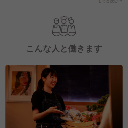
もっと読む
的な握り寿司からオリジナルのアレンジ寿司、創作お
つまみまでをカジュアルな価格で提供しています。
お酒はソムリエ厳選のワインとSAKEディプロマがセ
レクトした日本酒を揃えており、寿司とお酒のペアリ
ングを気軽に楽しめるお店です。
こんな人と働きます
白を基調としたおしゃれなカフェのような明るい空間
は、カウンター席とゆったりとしたテーブル席・ソフ
ァ席を備えた全38席。
女性客やビジネスマンを中心に、女子会やデートから
会食まで幅広いシーンでご利用いただいており、客単
価は6,000円となっています。
2024年4月のオープン以来、おかげさまで多くのお客
様にご来店いただいています。
これからも変わらず、本格的な寿司とワインのペアリ
ングをより多くの方にお届けし、「ワインって面白
い！」と思っていただけるきっかけを一つひとつ作り