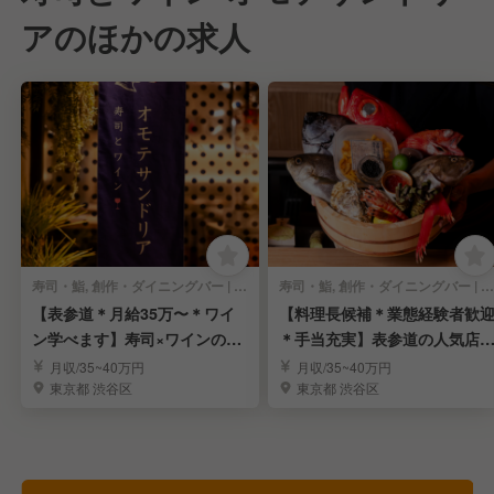
アのほかの求人
寿司・鮨, 創作・ダイニングバー | 店長・店長候補
寿司・鮨, 創作・ダイニングバー | 料理長・料理長候補
【表参道＊月給35万〜＊ワイ
【料理長候補＊業態経験者歓
ン学べます】寿司×ワインの人
＊手当充実】表参道の人気店
気店の店長候補募集
「オモテサンドリア」
月収/35~40万円
月収/35~40万円
東京都 渋谷区
東京都 渋谷区