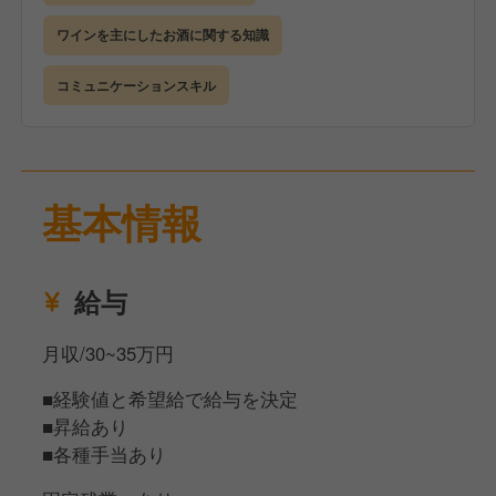
ト。
しており、新店や新業態の立ち上げに携わるチャンス
現場で実際に働きながら、業務内容への理解を深めて
ワインを主にしたお酒に関する知識
も豊富にあります。
いきます。
業務に関しては調理のほか、接客もお願いしていきま
コミュニケーションスキル
す。
【あなたのライフスタイル、夢や目的達成のため
また、慣れてきたら仕入れや在庫管理・原価管理、新
に…】
メニューの考案など、キッチン業務全般に携わってい
給与は月給30万円〜35万円に設定していますが、経
ただきます。
基本情報
験値と希望給で給与を決定します。
また、昇給・賞与に加えソムリエや日本酒ディプロマ
当店は本格的な握り寿司からカジュアルな居酒屋メニ
などの資格手当も支給していますので、頑張りはしっ
ューまで幅広いラインナップを揃えています。
給与
かりと給与に反映されます。
丸で仕入れた魚を捌くところから、様々な種類の魚に
触れながら、寿司の握りまで幅広く学んでいける環境
休みは自身のライフスタイルに合わせて柔軟に調整で
月収/30~35万円
です。
きる環境で、月8日休みの確保はもちろんですが、完
そのため、経験が浅い方は簡単なメニューから少しず
■経験値と希望給で給与を決定
全週休2日・最大年間休日120日も可能です。
つ覚えていき、腕に自信のある方は即戦力として活躍
■昇給あり
していただきながら、新しいメニュー考案にもぜひ携
■各種手当あり
そして私たちが大切にしているのは、スタッフ一人ひ
わってほしいです！
とりがこの会社を通して何を成し遂げたいかを持って