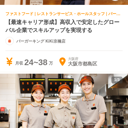
ファストフード | レストランサービス・ホールスタッフ | バーガーキング KiKi京橋店
【最速キャリア形成】高収入で安定したグロー
バル企業でスキルアップを実現する
バーガーキング KiKi京橋店
大阪府
24~38
大阪市都島区
月収
1
/
3