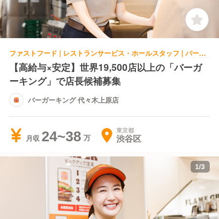
ファストフード | レストランサービス・ホールスタッフ | バーガーキング 代々木上原店
【高給与×安定】世界19,500店以上の「バーガ
ーキング」で店長候補募集
バーガーキング 代々木上原店
東京都
24~38
渋谷区
月収
1
/
3