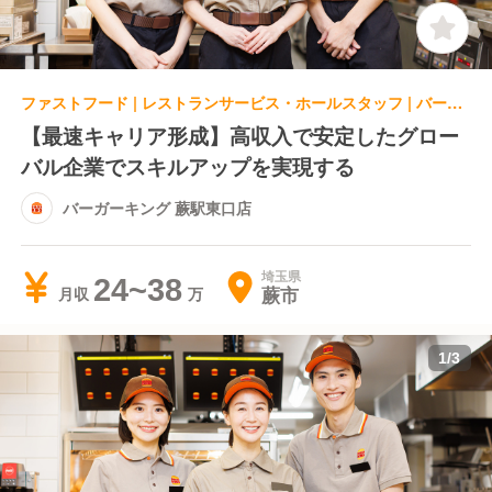
ファストフード | レストランサービス・ホールスタッフ | バーガーキング 蕨駅東口店
【最速キャリア形成】高収入で安定したグロー
バル企業でスキルアップを実現する
バーガーキング 蕨駅東口店
埼玉県
24~38
蕨市
月収
1
/
3