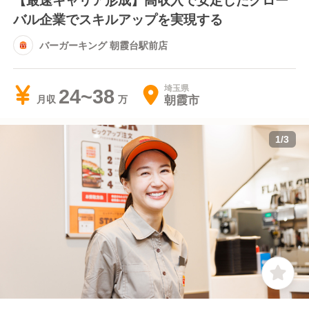
バル企業でスキルアップを実現する
バーガーキング 朝霞台駅前店
埼玉県
24~38
朝霞市
月収
1
/
3