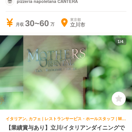
pizzeria napoletana CANTERA
東京都
30~60
立川市
月収
1
/
4
イタリアン, カフェ | レストランサービス・ホールスタッフ | MOTHERS ORIENTAL
【業績賞与あり】立川/イタリアンダイニングで