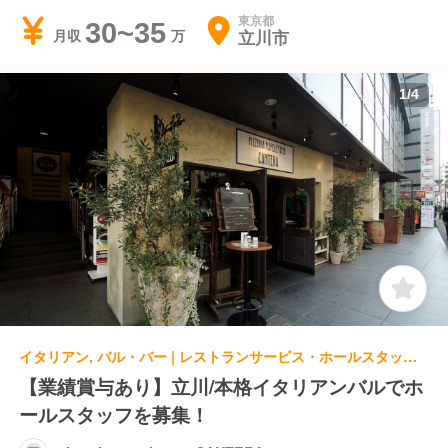
東京都
30~35
立川市
月収
1
/
4
イタリアン, バル・バー | レストランサービス・ホールスタッフ | pizzeria napoletana CANTERA
【業績賞与あり】立川/本格イタリアンバルでホ
ールスタッフを募集！