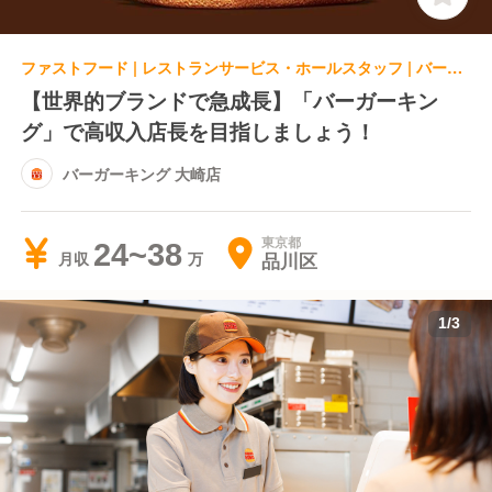
ファストフード | レストランサービス・ホールスタッフ | バーガーキング 大崎店
【世界的ブランドで急成長】「バーガーキン
グ」で高収入店長を目指しましょう！
バーガーキング 大崎店
東京都
24~38
品川区
月収
1
/
3