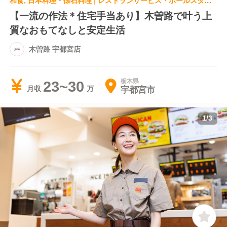
和食, 日本料理・懐石料理 | レストランサービス・ホールスタッフ | 木曽路 宇都宮店
【一流の作法＊住宅手当あり】木曽路で叶う上
質なおもてなしと安定生活
木曽路 宇都宮店
栃木県
23~30
宇都宮市
月収
1
/
3