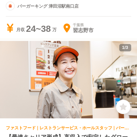
バーガーキング 津田沼駅南口店
千葉県
24~38
習志野市
月収
1
/
3
ファストフード | レストランサービス・ホールスタッフ | バーガーキング 朝霞台駅前店
【最速キャリア形成】高収入で安定したグロー