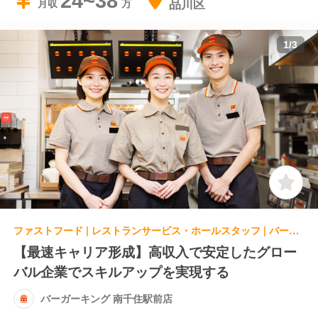
24~38
品川区
月収
1
/
3
ファストフード | レストランサービス・ホールスタッフ | バーガーキング 南千住駅前店
【最速キャリア形成】高収入で安定したグロー
バル企業でスキルアップを実現する
バーガーキング 南千住駅前店