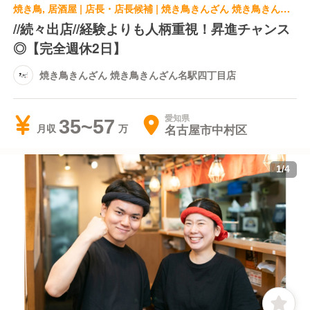
焼き鳥, 居酒屋 | 店長・店長候補 | 焼き鳥きんざん 焼き鳥きんざん名駅四丁目店
//続々出店//経験よりも人柄重視！昇進チャンス
◎【完全週休2日】
焼き鳥きんざん 焼き鳥きんざん名駅四丁目店
愛知県
35~57
名古屋市中村区
月収
1
/
4