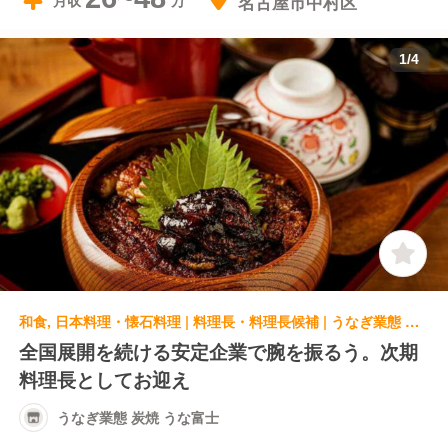
名古屋市中村区
月収
1
/
4
和食, 日本料理・懐石料理 | 料理長・料理長候補 | うなぎ業態 炭焼 うな富士
全国展開を続ける安定企業で腕を振るう。次期
料理長としてお迎え
うなぎ業態 炭焼 うな富士