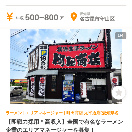
愛知県
500~800
名古屋市守山区
年収
1
/
4
ラーメン | エリアマネージャー | 町田商店 太平通店(愛知県名古屋市中川区)
【即戦力採用＊高収入】全国で有名なラーメン
企業のエリアマネージャーを募集！