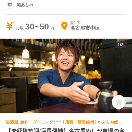
鮨あしべ
愛知県
30~50
名古屋市中区
月収
1
/
3
居酒屋, 創作・ダイニングバー | 店長・店長候補 | かぶらや総本家
【未経験歓迎/店長候補】名古屋めしが自慢の名