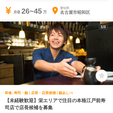
愛知県
26~45
名古屋市昭和区
月収
1
/
3
和食, 寿司・鮨 | 店長・店長候補 | 鮨あしべ
【未経験歓迎】栄エリアで注目の本格江戸前寿
司店で店長候補を募集