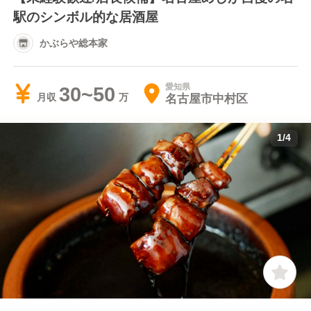
駅のシンボル的な居酒屋
かぶらや総本家
愛知県
30~50
名古屋市中村区
月収
1
/
4