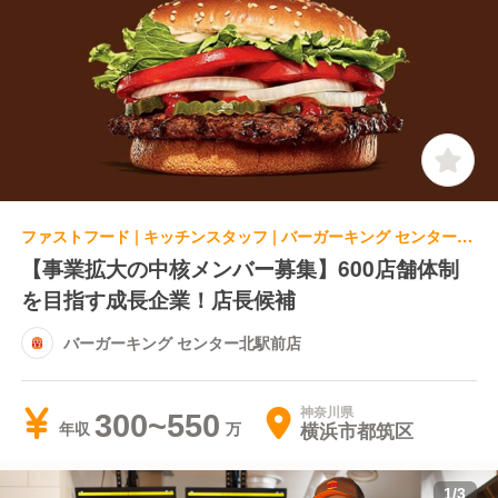
ファストフード | キッチンスタッフ | バーガーキング センター北駅前店
【事業拡大の中核メンバー募集】600店舗体制
を目指す成長企業！店長候補
バーガーキング センター北駅前店
神奈川県
300~550
横浜市都筑区
年収
1
/
3