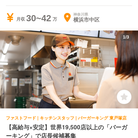
神奈川県
30~42
横浜市中区
月収
1
/
3
ファストフード | キッチンスタッフ | バーガーキング 東戸塚店
【高給与×安定】世界19,500店以上の「バーガ
ーキング」で店長候補募集