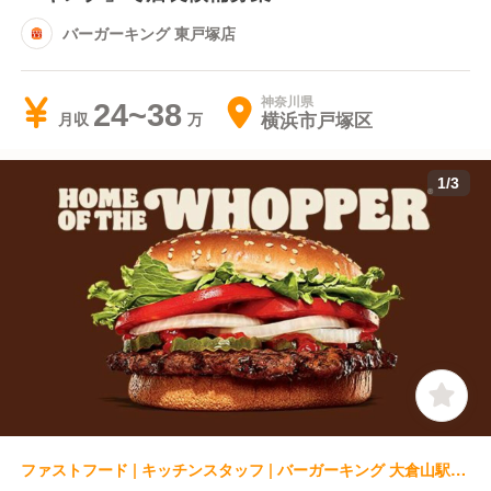
バーガーキング 東戸塚店
神奈川県
24~38
横浜市戸塚区
月収
1
/
3
ファストフード | キッチンスタッフ | バーガーキング 大倉山駅前店