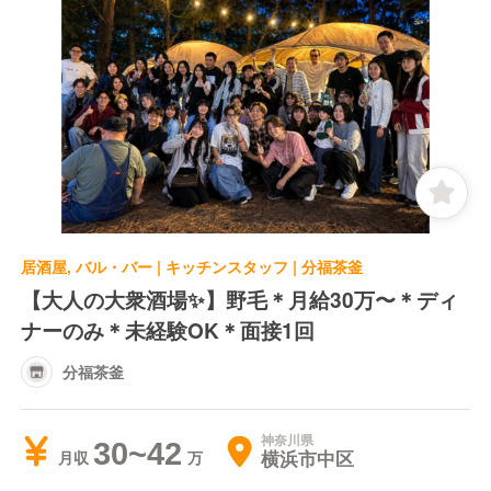
居酒屋, バル・バー | キッチンスタッフ | 分福茶釜
【大人の大衆酒場✨】野毛＊月給30万〜＊ディ
ナーのみ＊未経験OK＊面接1回
分福茶釜
神奈川県
30~42
横浜市中区
月収