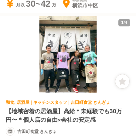
神奈川県
30~42
横浜市中区
月収
1
/
4
和食, 居酒屋 | キッチンスタッフ | 吉田町食堂 きんぎょ
【地域密着の居酒屋】高給＊未経験でも30万
円〜＊個人店の自由×会社の安定感
吉田町食堂 きんぎょ