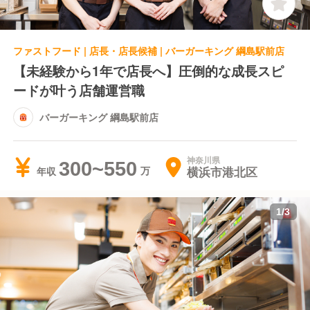
ファストフード | 店長・店長候補 | バーガーキング 綱島駅前店
【未経験から1年で店長へ】圧倒的な成長スピ
ードが叶う店舗運営職
バーガーキング 綱島駅前店
神奈川県
300~550
横浜市港北区
年収
1
/
3