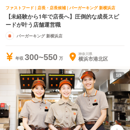
ファストフード | 店長・店長候補 | バーガーキング 新横浜店
【未経験から1年で店長へ】圧倒的な成長スピ
ードが叶う店舗運営職
バーガーキング 新横浜店
神奈川県
300~550
横浜市港北区
年収
1
/
3