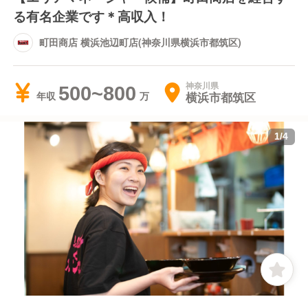
る有名企業です＊高収入！
町田商店 横浜池辺町店(神奈川県横浜市都筑区)
神奈川県
500~800
横浜市都筑区
年収
1
/
4