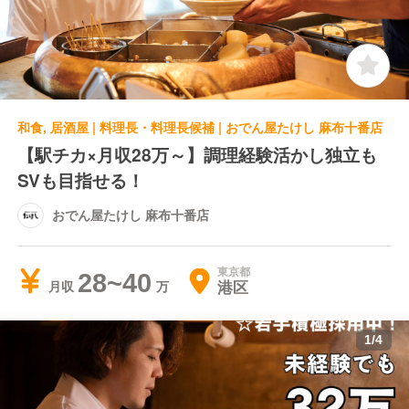
和食, 居酒屋 | 料理長・料理長候補 | おでん屋たけし 麻布十番店
【駅チカ×月収28万～】調理経験活かし独立も
SVも目指せる！
おでん屋たけし 麻布十番店
東京都
28~40
港区
月収
1
/
4