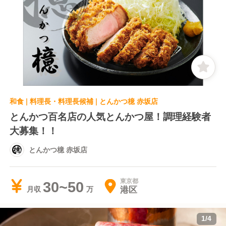
和食 | 料理長・料理長候補 | とんかつ檍 赤坂店
とんかつ百名店の人気とんかつ屋！調理経験者
大募集！！
とんかつ檍 赤坂店
東京都
30~50
港区
月収
1
/
4