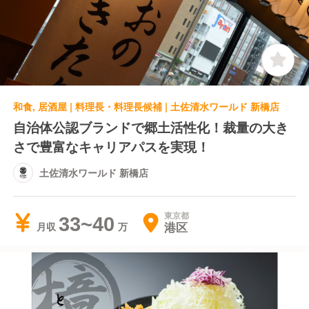
和食, 居酒屋 | 料理長・料理長候補 | 土佐清水ワールド 新橋店
自治体公認ブランドで郷土活性化！裁量の大き
さで豊富なキャリアパスを実現！
土佐清水ワールド 新橋店
東京都
33~40
港区
月収