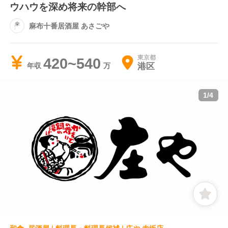
ウハウを深め将来の幹部へ
麻布十番居酒屋 あさごや
東京都
420~540
港区
年収
1
/
4