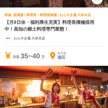
和食, 居酒屋 | 料理長・料理長候補 | わらやき屋 六本木店
【月9日休・福利厚生充実】料理長積極採用
中！高知の郷土料理専門業態！
わらやき屋 六本木店
東京都
35~40
港区
月収
1
/
3