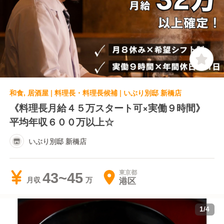
和食, 居酒屋 | 料理長・料理長候補 | いぶり別邸 新橋店
《料理長月給４５万スタート可×実働９時間》
平均年収６００万以上☆
いぶり別邸 新橋店
東京都
43~45
港区
月収
1
/
4