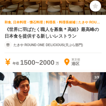
和食, 日本料理・懐石料理 | 料理長・料理長候補 | たきや ROUND ONE DELICIOUS(天ぷら部門)
《世界に羽ばたく職人を募集＊高給》最高峰の
日本食を提供する新しいレストラン
たきや ROUND ONE DELICIOUS(天ぷら部門)
東京都
1500~2000
港区
年収
1
/
3