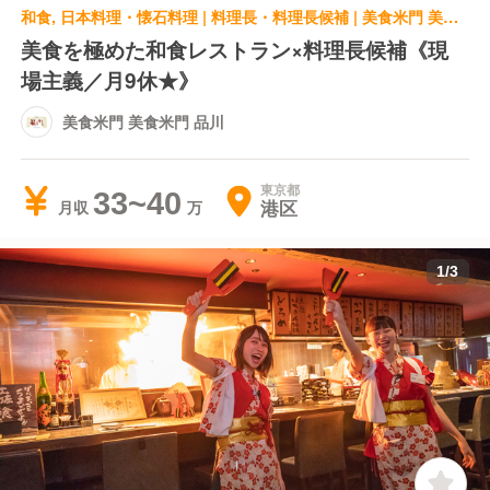
和食, 日本料理・懐石料理 | 料理長・料理長候補 | 美食米門 美食米門 品川
美食を極めた和食レストラン×料理長候補《現
場主義／月9休★》
美食米門 美食米門 品川
東京都
33~40
港区
月収
1
/
3