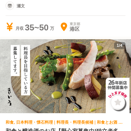
瀬文
東京都
35~50
港区
月収
1
/
4
和食, 日本料理・懐石料理 | 料理長・料理長候補 | 和食とお酒 きいろ 青山店
和食と醸造酒のお店【野心家募集中!独立者多