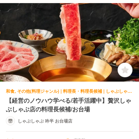
和食, その他(料理ジャンル) | 料理長・料理長候補 | しゃぶしゃぶ 吟半 お台場店
【経営のノウハウ学べる/若手活躍中】贅沢しゃ
ぶしゃぶ店の料理長候補/お台場
しゃぶしゃぶ 吟半 お台場店