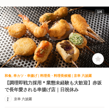
1
/
4
和食, 串カツ・串揚げ | 料理長・料理長候補 | 京串 六波羅
【調理即戦力採用＊業態未経験も大歓迎】赤坂
で長年愛される串揚げ店｜日祝休み
京串 六波羅