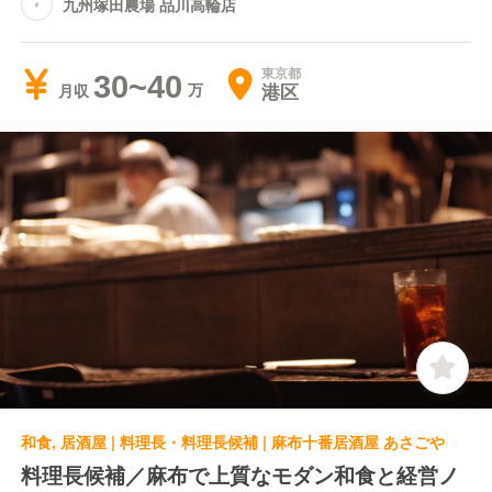
九州塚田農場 品川高輪店
東京都
30~40
港区
月収
和食, 居酒屋 | 料理長・料理長候補 | 麻布十番居酒屋 あさごや
料理長候補／麻布で上質なモダン和食と経営ノ