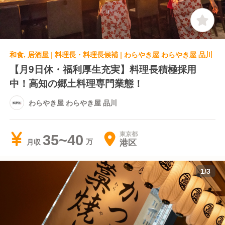
和食, 居酒屋 | 料理長・料理長候補 | わらやき屋 わらやき屋 品川
【月9日休・福利厚生充実】料理長積極採用
中！高知の郷土料理専門業態！
わらやき屋 わらやき屋 品川
東京都
35~40
港区
月収
1
/
3