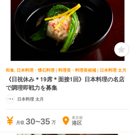
和食, 日本料理・懐石料理 | 料理長・料理長候補 | 日本料理 太月
《日祝休み＊19席＊面接1回》日本料理の名店
で調理即戦力を募集
日本料理 太月
東京都
30~35
港区
月収