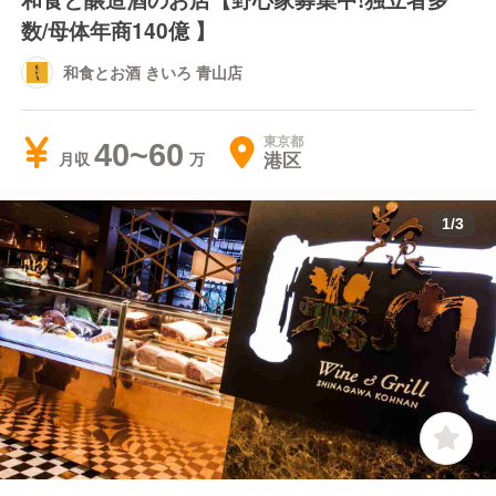
数/母体年商140億 】
和食とお酒 きいろ 青山店
東京都
40~60
港区
月収
1
/
3