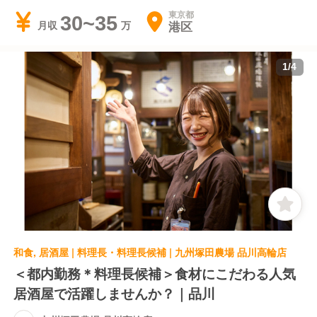
東京都
30~35
港区
月収
1
/
4
和食, 居酒屋 | 料理長・料理長候補 | 九州塚田農場 品川高輪店
＜都内勤務＊料理長候補＞食材にこだわる人気
居酒屋で活躍しませんか？｜品川