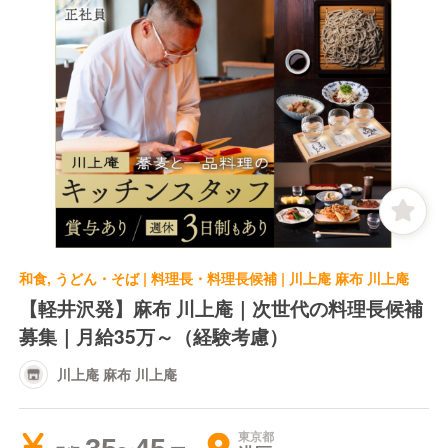
和食, うどん・そば | 料理長・料理長候補 | 川上庵 麻布 川上庵
【軽井沢発】麻布 川上庵｜次世代の料理長候補
募集｜月給35万～（経験考慮）
川上庵 麻布 川上庵
東京都