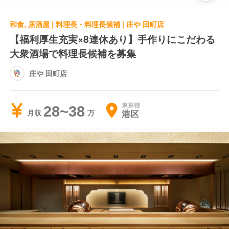
和食, 居酒屋 | 料理長・料理長候補 | 庄や 田町店
【福利厚生充実×8連休あり】手作りにこだわる
大衆酒場で料理長候補を募集
庄や 田町店
東京都
28~38
港区
月収