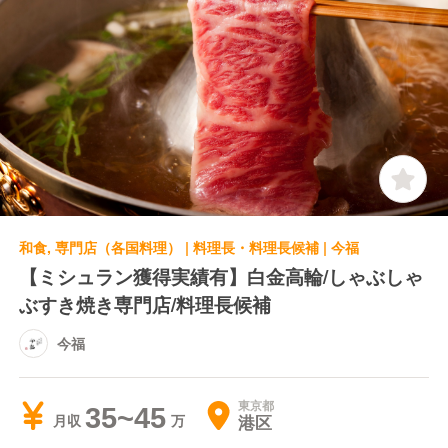
和食, 専門店（各国料理） | 料理長・料理長候補 | 今福
【ミシュラン獲得実績有】白金高輪/しゃぶしゃ
ぶすき焼き専門店/料理長候補
今福
東京都
35~45
港区
月収