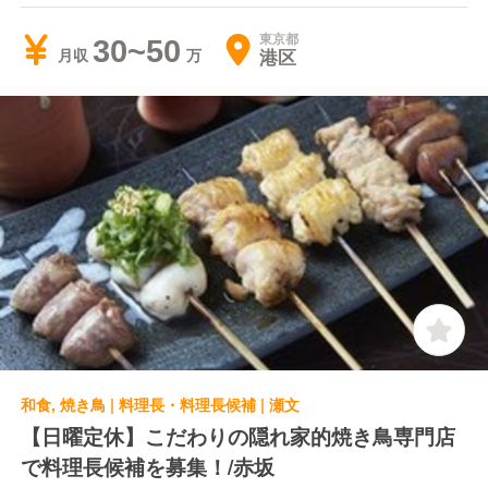
東京都
30~50
港区
月収
和食, 焼き鳥 | 料理長・料理長候補 | 瀬文
【日曜定休】こだわりの隠れ家的焼き鳥専門店
で料理長候補を募集！/赤坂