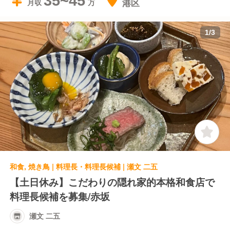
35~45
港区
月収
1
/
3
和食, 焼き鳥 | 料理長・料理長候補 | 瀬文 二五
【土日休み】こだわりの隠れ家的本格和食店で
料理長候補を募集/赤坂
瀬文 二五