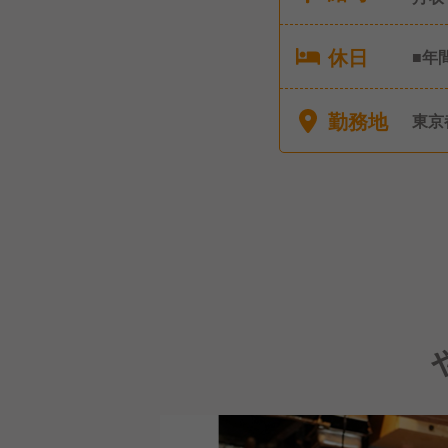
休日
■年
■夏
ッシ
勤務地
東京
ずつ
者2