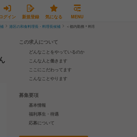
ログイン
新規登録
気になる
MENU
候補
港区の和食料理長・料理長候補
＜都内勤務＊料理長候補＞食材にこだわる
この求人について
どんなことをやっているのか
ん
こんな人と働きます
ここにこだわってます
こんなことやります
募集要項
基本情報
福利厚生・待遇
応募について