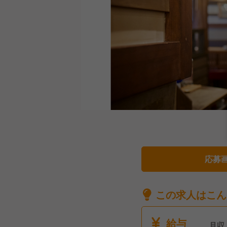
応募
この求人はこん
給与
月収