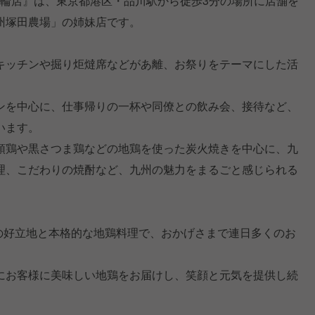
高輪店』は、東京都港区・品川駅から徒歩3分の場所に店舗を
州塚田農場」の姉妹店です。
キッチンや掘り炬燵席などがあ離、お祭りをテーマにした活
ンを中心に、仕事帰りの一杯や同僚との飲み会、接待など、
います。
頭鶏や黒さつま鶏などの地鶏を使った炭火焼きを中心に、九
理、こだわりの焼酎など、九州の魅力をまるごと感じられる
近の好立地と本格的な地鶏料理で、おかげさまで連日多くのお
。
にお客様に美味しい地鶏をお届けし、笑顔と元気を提供し続