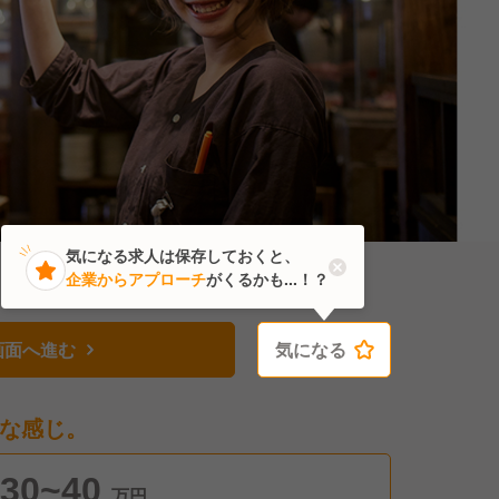
気になる求人は保存しておくと、
企業からアプローチ
がくるかも...！？
画面へ進む
気になる
気になる
な感じ。
30~40
万円