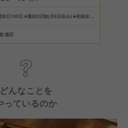
間休日100日 ■週休2日制(月8日休み) ■有給休暇
季休暇 ■冬季休暇 ■GW休暇 ■慶弔休暇 ■リフレ
ュ休暇(年間4日付与/上期・下期でそれぞれ2日
都 港区
取得OK) ■産休・育休あり(男性の育児休業取得
0名以上の実績あり)
どんなことを
やっているのか