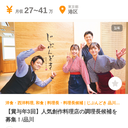
東京都
27~41
港区
月収
1
/
4
洋食・西洋料理, 和食 | 料理長・料理長候補 | じぶんどき 品川港南口店
【賞与年3回】人気創作料理店の調理長候補を
募集！/品川