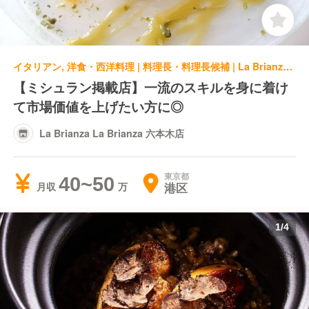
イタリアン, 洋食・西洋料理 | 料理長・料理長候補 | La Brianza La Brianza 六本木店
【ミシュラン掲載店】一流のスキルを身に着け
て市場価値を上げたい方に◎
La Brianza La Brianza 六本木店
東京都
40~50
港区
月収
1
/
4