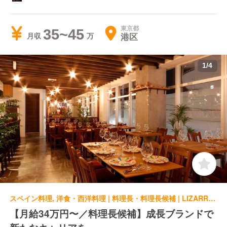
東京都
35~45
港区
月収
1
/
4
スペイン料理, 洋食・西洋料理 | 料理長・料理長候補 | LIZARRAN LIZARRAN 新橋店
【月給34万円〜／料理長候補】成長ブランドで