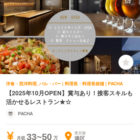
1
/
2
洋食・西洋料理, バル・バー | 料理長・料理長候補 | PACHA
【2025年10月OPEN】賞与あり！接客スキルも
活かせるレストラン★☆
PACHA
東京都
33~50
港区
月収