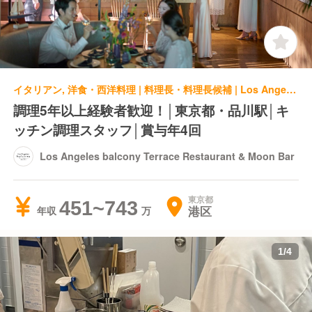
イタリアン, 洋食・西洋料理 | 料理長・料理長候補 | Los Angeles balcony Terrace Restaurant & Moon Bar
調理5年以上経験者歓迎！│東京都・品川駅│キ
ッチン調理スタッフ│賞与年4回
Los Angeles balcony Terrace Restaurant & Moon Bar
東京都
451~743
港区
年収
1
/
4