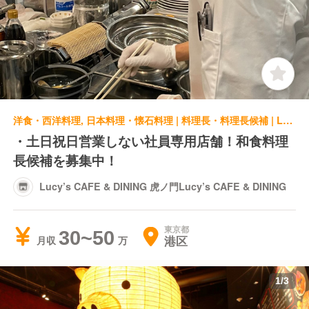
洋食・西洋料理, 日本料理・懐石料理 | 料理長・料理長候補 | Lucy’s CAFE & DINING 虎ノ門Lucy’s CAFE & DINING
・土日祝日営業しない社員専用店舗！和食料理
長候補を募集中！
Lucy’s CAFE & DINING 虎ノ門Lucy’s CAFE & DINING
東京都
30~50
港区
月収
1
/
3