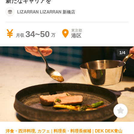
新たなキャリアを
LIZARRAN LIZARRAN 新橋店
東京都
34~50
港区
月収
1
/
4
洋食・西洋料理, カフェ | 料理長・料理長候補 | DEK DEK青山