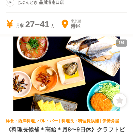
じぶんどき 品川港南口店
東京都
27~41
港区
月収
1
/
4
洋食・西洋料理, バル・バー | 料理長・料理長候補 | 伊勢角屋麦酒 エキュートエディション新橋店
《料理長候補＊高給＊月8〜9日休》クラフトビ