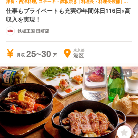
洋食・西洋料理, ステーキ・鉄板焼き | 料理長・料理長候補 | 鉄板王国 田町店
仕事もプライベートも充実◎年間休日116日×高
収入を実現！
鉄板王国 田町店
東京都
25~30
港区
月収
1
/
4