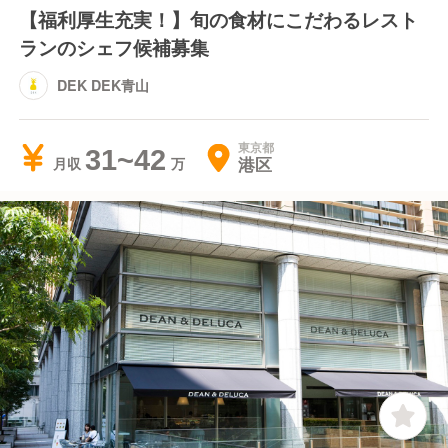
【福利厚生充実！】旬の食材にこだわるレスト
ランのシェフ候補募集
DEK DEK青山
東京都
31~42
港区
月収