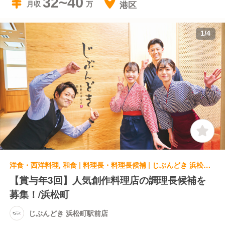
32~40
港区
月収
1
/
4
洋食・西洋料理, 和食 | 料理長・料理長候補 | じぶんどき 浜松町駅前店
【賞与年3回】人気創作料理店の調理長候補を
募集！/浜松町
じぶんどき 浜松町駅前店