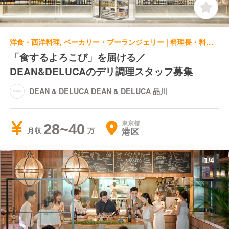
洋食・西洋料理, ベーカリー・ブーランジェリー | 料理長・料理長候補 | DEAN & DELUCA DEAN & DELUCA 品川
「食するよろこび」を届ける／
DEAN&DELUCAのデリ調理スタッフ募集
DEAN & DELUCA DEAN & DELUCA 品川
東京都
28~40
港区
月収
1
/
4