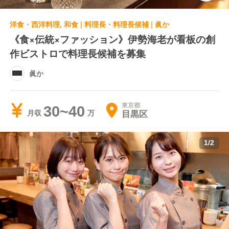
洋食・西洋料理, 和食 | 料理長・料理長候補 | 眞か
《食×伝統×ファッション》伊勢海老が看板の創
作ビストロで料理長候補を募集
眞か
東京都
30~40
目黒区
月収
1
/
2