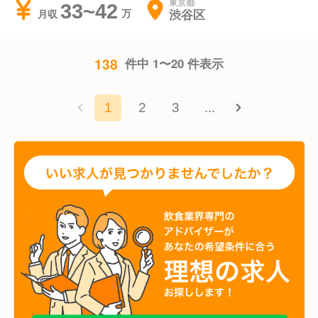
東京都
33~42
渋谷区
月収
138
件中 1〜20 件表示
1
2
3
...