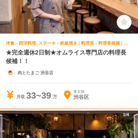
洋食・西洋料理, ステーキ・鉄板焼き | 料理長・料理長候補 | 肉とたまご 渋谷店
★完全週休2日制★オムライス専門店の料理長
候補！！
肉とたまご 渋谷店
東京都
33~39
渋谷区
月収
1
/
4