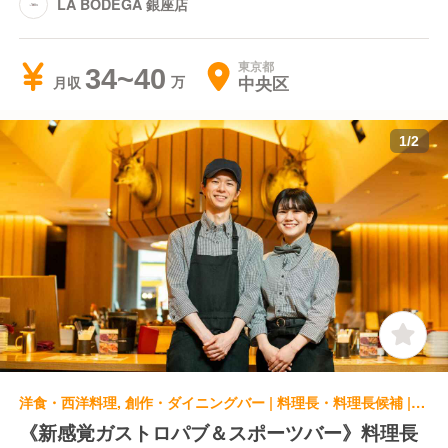
LA BODEGA 銀座店
東京都
34~40
中央区
月収
1
/
2
洋食・西洋料理, 創作・ダイニングバー | 料理長・料理長候補 | THE PUBLIC RED THE PUBLIC RED AKASAKA
《新感覚ガストロパブ＆スポーツバー》料理長