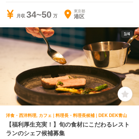
東京都
34~50
港区
月収
1
/
4
洋食・西洋料理, カフェ | 料理長・料理長候補 | DEK DEK青山
【福利厚生充実！】旬の食材にこだわるレスト
ランのシェフ候補募集