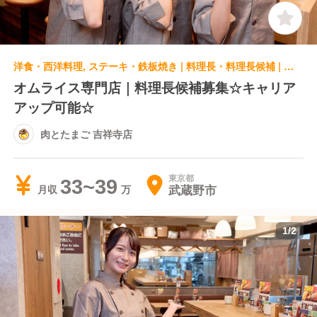
洋食・西洋料理, ステーキ・鉄板焼き | 料理長・料理長候補 | 肉とたまご 吉祥寺店
オムライス専門店｜料理長候補募集☆キャリア
アップ可能☆
肉とたまご 吉祥寺店
東京都
33~39
武蔵野市
月収
1
/
2