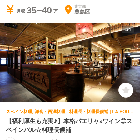
東京都
35~40
豊島区
月収
1
/
4
スペイン料理, 洋食・西洋料理 | 料理長・料理長候補 | LA BODEGA 銀座店
【福利厚生も充実♪】本格パエリャ×ワイン◎ス
ペインバル☆料理長候補