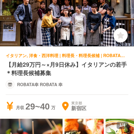
イタリアン, 洋食・西洋料理 | 料理長・料理長候補 | ROBATA幸 ROBATA 幸
【月給29万円～×月9日休み】イタリアンの若手
＊料理長候補募集
ROBATA幸 ROBATA 幸
東京都
29~40
新宿区
月収
1
/
4