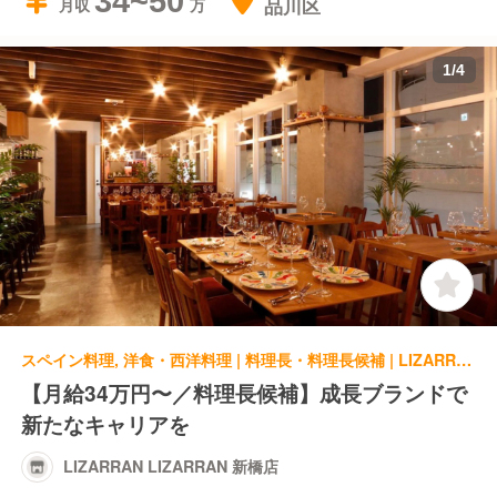
34~50
品川区
月収
1
/
4
スペイン料理, 洋食・西洋料理 | 料理長・料理長候補 | LIZARRAN LIZARRAN 新橋店
【月給34万円〜／料理長候補】成長ブランドで
新たなキャリアを
LIZARRAN LIZARRAN 新橋店