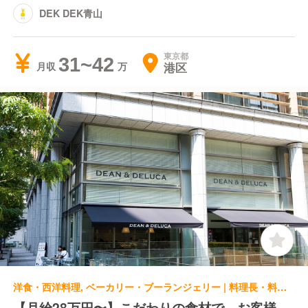
DEK DEK青山
東京都
31~42
港区
月収
洋食・西洋料理, ベーカリー・ブーランジェリー | 料理長・料理長候補 | DEAN & DELUCA DEAN ＆ DELUCA 六本木
【月給28万円〜】こだわりの食材で、お客様