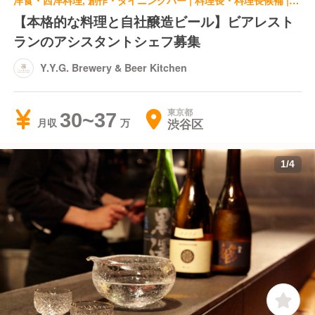
洋食・西洋料理, 創作・ダイニングバー | 料理長・料理長候補 | Y.Y.G. Brewery & Beer Kitchen
【本格的な料理と自社醸造ビール】ビアレスト
ランのアシスタントシェフ募集
Y.Y.G. Brewery & Beer Kitchen
東京都
30~37
渋谷区
月収
1
/
4