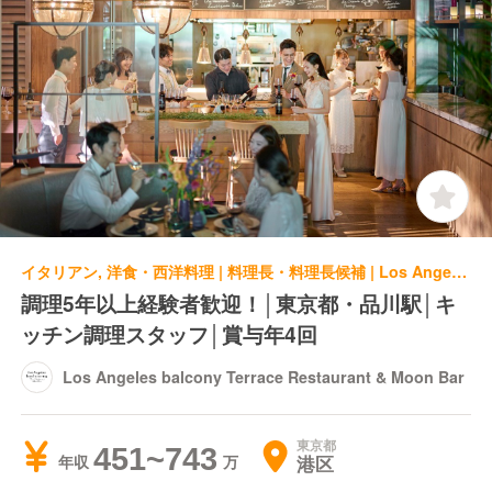
イタリアン, 洋食・西洋料理 | 料理長・料理長候補 | Los Angeles balcony Terrace Restaurant & Moon Bar
調理5年以上経験者歓迎！│東京都・品川駅│キ
ッチン調理スタッフ│賞与年4回
Los Angeles balcony Terrace Restaurant & Moon Bar
東京都
451~743
港区
年収