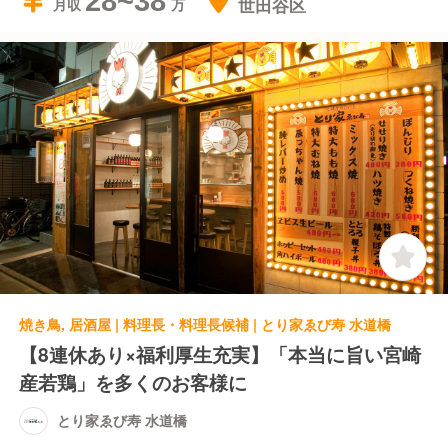
28~38
世田谷区
月収
焼き鳥, 居酒屋 | 料理長・料理長候補 | とり家ゑび寿 水道橋
【8連休あり×福利厚生充実】「本当に旨い宮崎
産若鶏」を多くのお客様に
とり家ゑび寿 水道橋