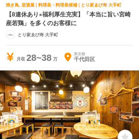
焼き鳥, 居酒屋 | 料理長・料理長候補 | とり家ゑび寿 大手町
【8連休あり×福利厚生充実】「本当に旨い宮崎
産若鶏」を多くのお客様に
とり家ゑび寿 大手町
東京都
28~38
千代田区
月収