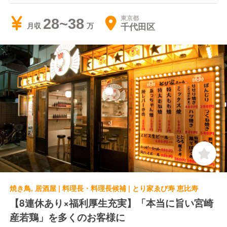
東京都
28~38
千代田区
月収
焼き鳥, 居酒屋 | 料理長・料理長候補 | とり家ゑび寿 恵比寿
【8連休あり×福利厚生充実】「本当に旨い宮崎
産若鶏」を多くのお客様に