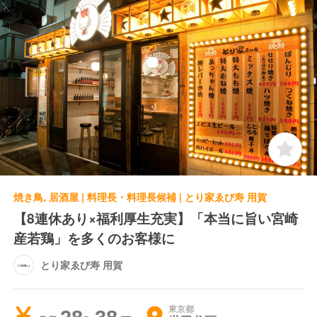
焼き鳥, 居酒屋 | 料理長・料理長候補 | とり家ゑび寿 用賀
【8連休あり×福利厚生充実】「本当に旨い宮崎
産若鶏」を多くのお客様に
とり家ゑび寿 用賀
東京都