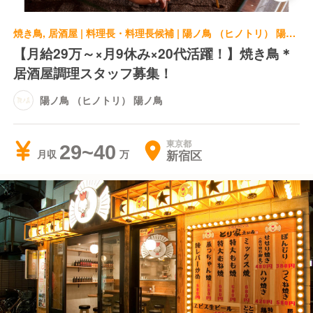
焼き鳥, 居酒屋 | 料理長・料理長候補 | 陽ノ鳥 （ヒノトリ） 陽ノ鳥
【月給29万～×月9休み×20代活躍！】焼き鳥＊
居酒屋調理スタッフ募集！
陽ノ鳥 （ヒノトリ） 陽ノ鳥
東京都
29~40
新宿区
月収