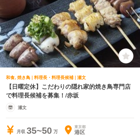
和食, 焼き鳥 | 料理長・料理長候補 | 瀬文
【日曜定休】こだわりの隠れ家的焼き鳥専門店
で料理長候補を募集！/赤坂
瀬文
東京都
35~50
港区
月収