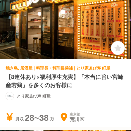
焼き鳥, 居酒屋 | 料理長・料理長候補 | とり家ゑび寿 町屋
【8連休あり×福利厚生充実】「本当に旨い宮崎
産若鶏」を多くのお客様に
とり家ゑび寿 町屋
東京都
28~38
荒川区
月収