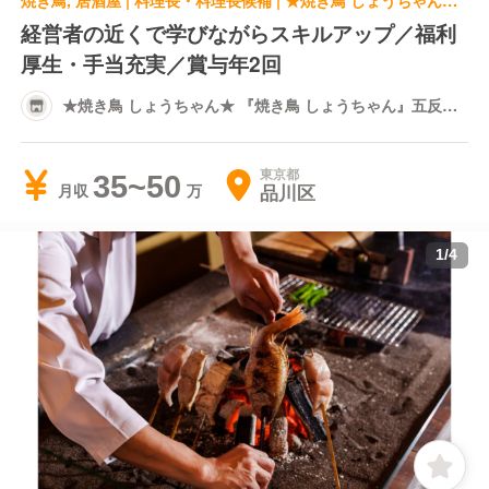
焼き鳥, 居酒屋 | 料理長・料理長候補 | ★焼き鳥 しょうちゃん★ 『焼き鳥 しょうちゃん』五反田店
経営者の近くで学びながらスキルアップ／福利
厚生・手当充実／賞与年2回
★焼き鳥 しょうちゃん★ 『焼き鳥 しょうちゃん』五反田
店
東京都
35~50
品川区
月収
1
/
4