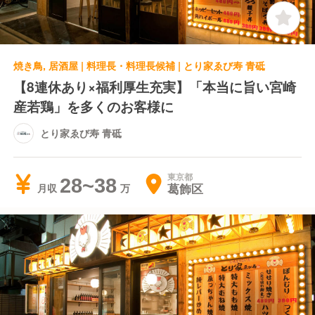
焼き鳥, 居酒屋 | 料理長・料理長候補 | とり家ゑび寿 青砥
【8連休あり×福利厚生充実】「本当に旨い宮崎
産若鶏」を多くのお客様に
とり家ゑび寿 青砥
東京都
28~38
葛飾区
月収