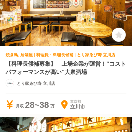
焼き鳥, 居酒屋 | 料理長・料理長候補 | とり家ゑび寿 立川店
【料理長候補募集】 上場企業が運営！“コスト
パフォーマンスが高い”大衆酒場
とり家ゑび寿 立川店
東京都
28~38
立川市
月収