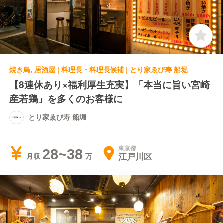
焼き鳥, 居酒屋 | 料理長・料理長候補 | とり家ゑび寿 船堀
【8連休あり×福利厚生充実】「本当に旨い宮崎
産若鶏」を多くのお客様に
とり家ゑび寿 船堀
東京都
28~38
江戸川区
月収