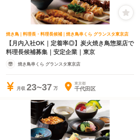
焼き鳥 | 料理長・料理長候補 | 焼き鳥串くら グランスタ東京店
【月内入社OK｜定着率◎】炭火焼き鳥惣菜店で
料理長候補募集｜安定企業｜東京
焼き鳥串くら グランスタ東京店
東京都
23~37
千代田区
月収