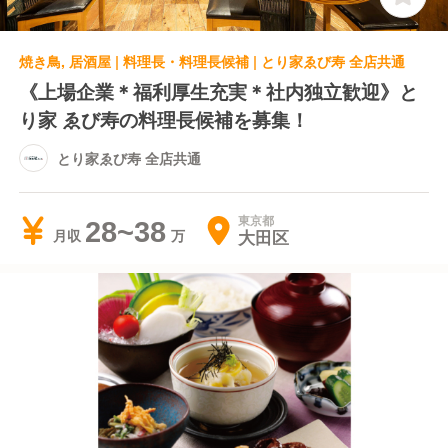
焼き鳥, 居酒屋 | 料理長・料理長候補 | とり家ゑび寿 全店共通
《上場企業＊福利厚生充実＊社内独立歓迎》と
り家 ゑび寿の料理長候補を募集！
とり家ゑび寿 全店共通
東京都
28~38
大田区
月収