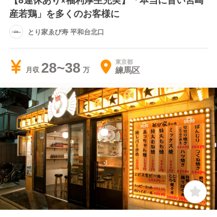
産若鶏」を多くのお客様に
とり家ゑび寿 平和台北口
東京都
28~38
練馬区
月収