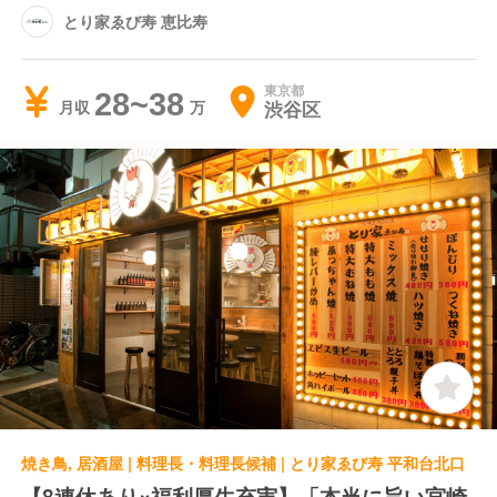
とり家ゑび寿 恵比寿
東京都
28~38
渋谷区
月収
焼き鳥, 居酒屋 | 料理長・料理長候補 | とり家ゑび寿 平和台北口
【8連休あり×福利厚生充実】「本当に旨い宮崎