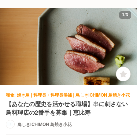
1
/
3
和食, 焼き鳥 | 料理長・料理長候補 | 鳥しきICHIMON 鳥焼き小花
【あなたの歴史を活かせる職場】串に刺さない
鳥料理店の2番手を募集｜恵比寿
鳥しきICHIMON 鳥焼き小花