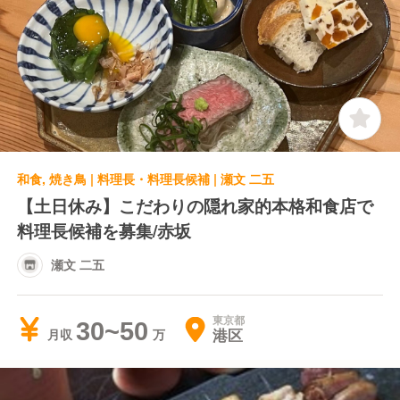
和食, 焼き鳥 | 料理長・料理長候補 | 瀬文 二五
【土日休み】こだわりの隠れ家的本格和食店で
料理長候補を募集/赤坂
瀬文 二五
東京都
30~50
港区
月収