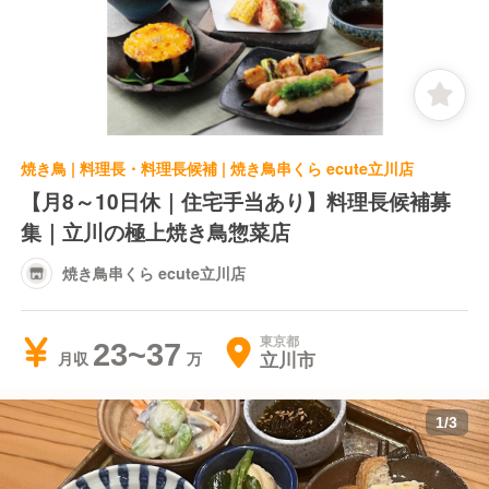
焼き鳥 | 料理長・料理長候補 | 焼き鳥串くら ecute立川店
【月8～10日休｜住宅手当あり】料理長候補募
集｜立川の極上焼き鳥惣菜店
焼き鳥串くら ecute立川店
東京都
23~37
立川市
月収
1
/
3