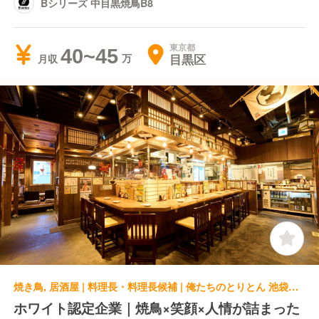
Bシリーズ 中目黒焼鳥B8
東京都
40~45
目黒区
月収
焼き鳥, 居酒屋 | 料理長・料理長候補 | 俺たちのとりとん 池袋っ子居酒屋 俺たちのとりとん
ホワイト認定企業｜焼鳥×笑顔×人情が詰まった