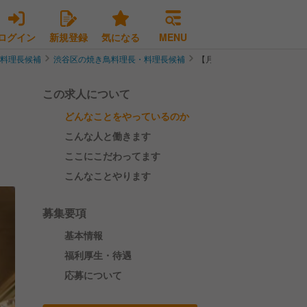
ログイン
新規登録
気になる
MENU
・料理長候補
渋谷区の焼き鳥料理長・料理長候補
【月最大９休】パーティー空
この求人について
どんなことをやっているのか
こんな人と働きます
ここにこだわってます
こんなことやります
募集要項
基本情報
福利厚生・待遇
応募について