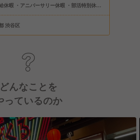
給休暇 ・アニバーサリー休暇 ・部活特別休暇
染症による休暇 ・慶弔休暇 ・永年勤続休暇 ・
休暇 ・産前産後休暇 ・育児休業 ・産後パパ育
都 渋谷区
など
どんなことを
やっているのか