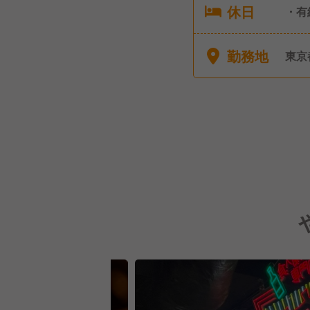
休日
・有
・感
店舗
勤務地
東京
休 