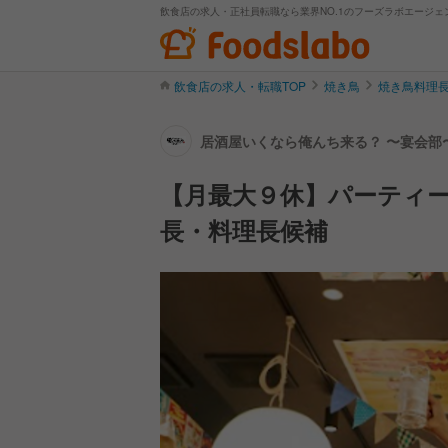
飲食店の求人・正社員転職なら業界NO.1のフーズラボエージェ
飲食店の求人・転職TOP
焼き鳥
焼き鳥料理
居酒屋いくなら俺んち来る？ 〜宴会部〜
【月最大９休】パーティ
長・料理長候補