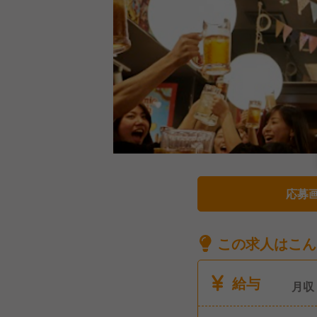
応募
この求人はこん
給与
月収