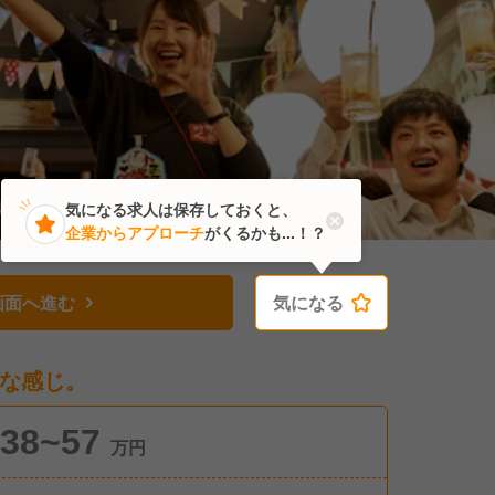
気になる求人は保存しておくと、
企業からアプローチ
がくるかも...！？
画面へ進む
気になる
気になる
な感じ。
38~57
万円