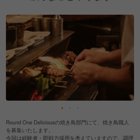
【最大年収は1800万円以上！】
修行の後に待つのは海外での挑戦。
これは生半可な気持ちではやり遂げられないことだと
思います。
だからこそ、報酬面に関しても高いモチベーションを
維持できるような高い水準の給与体系をとっていま
す。
月収は105万円〜125万円、4年後には功労金として
400万円〜1200万円をお渡しします！
Round One Deliciousの焼き鳥部門にて、焼き鳥職人
を募集いたします。
今回は経験者・即戦力採用を考えていますので、調理