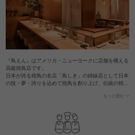
『鳥えん』はアメリカ・ニューヨークに店舗を構える
高級焼鳥店です。
日本が誇る焼鳥の名店「鳥しき」の姉妹店として日本
の技・夢・誇りを込めて焼鳥を創り上げ、伝統の焼き
鳥おまかせコースを提供しています。
もっと読む
2020年に開業以来、有名グルメガイドで一つ星獲得
も果たし、世界で高い評価を得ています。
この度「Round One Delicious USA, Inc.」は、鳥えん
様とパートナーシップを結び、海外で更なる出店を決