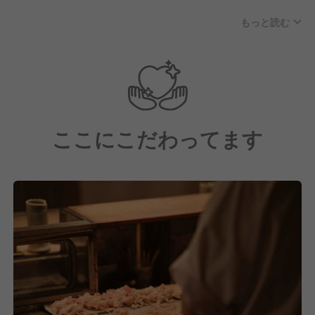
弟子入りをした当時の池川氏はなんと28歳。10代の
もっと読む
頃から焼き鳥職人に憧れてはいたものの、社会のルー
ルやどんなお店が喜ばれるかお客様の気持ちがわかる
ようになりたいという考えから、まずはサラリーマン
として就職していた背景があったのです。
独立後は2007年に「鳥しき」を開業。その卓越した
技術と味で世界中から高い評価を得ています。
ここにこだわってます
【Round One Deliciousの社員について】
20代〜60代と幅広い層の方々がご入社いただいてい
ます。
個人経営をされていた方や海外志向がある方など様々
な背景のもと、挑戦心と夢を持ってくれている方が多
いです！
【求める人物像】
■柔軟性
料理人として技術も大事ですが、その中で今までの技