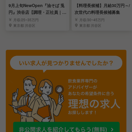
9月上旬NewOpen『油そば 兎
【料理長候補】月給30万円～/
円』渋谷店【調理・正社員｜店
次世代の料理長候補募集
長候補】
月収/25~35万円
月収/30~45万円
東京都 渋谷区
東京都 渋谷区