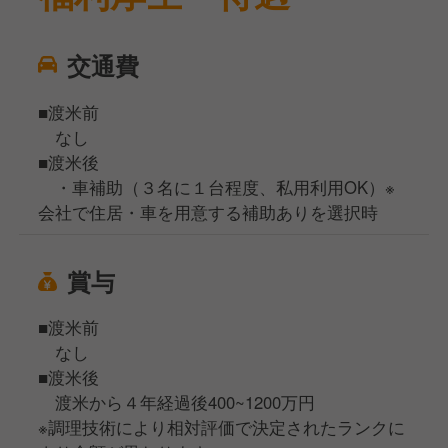
交通費
■渡米前
なし
■渡米後
・車補助（３名に１台程度、私用利用OK）※
会社で住居・車を用意する補助ありを選択時
賞与
■渡米前
なし
■渡米後
渡米から４年経過後400~1200万円
※調理技術により相対評価で決定されたランクに