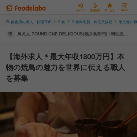
ログイン
新規登録
気になる
MENU
飲食店の求人・転職TOP
和食
和食料理長・料理長候補
東京都の
鳥えん ROUND ONE DELICIOUS(焼き鳥部門) | 料理長・
料理長候補の転職・求人情報
【海外求人＊最大年収1800万円】本
物の焼鳥の魅力を世界に伝える職人
を募集