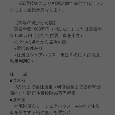
※調理技術により相対評価で決定されたラン
将来の独立に向けて経験を積みたい、しっかり稼ぎた
クにより金額が異なります。
い…！
【年収の選択が可能】
こんな方はぜひ、ご応募ください！
実質年収1800万円（補助なし）または実質年
収1500万円（会社で住居、車を用意）
の２つの条件から選択可能
※選択条件あり
※住居はシェアハウス、車は３名に１台程度、
私用利用OK
住 居
■渡米前
・ 8万円まで会社負担（研修店舗まで徒歩30分
圏内）年間居住費控除96万円程度
■渡米後
・社宅制度あり シェアハウス ※会社で住居・
車を用意する補助ありを選択時