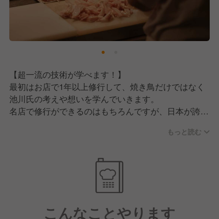
術や経験から変化をして、成長できる方を望みます。
■謙虚さ
ミスや間違いを素直に認められて、前向きに物事を捉
えて責任感を持って働ける方を求めます。
【超一流の技術が学べます！】
■誠実さ
最初はお店で1年以上修行して、焼き鳥だけではなく
真面目に修行・仕事に取り組むことが信頼・信用でき
池川氏の考えや想いを学んでいきます。
る人といえます。
名店で修行ができるのはもちろんですが、日本が誇る
職人のもとで働きながら技術を磨ける環境は大きな魅
もっと読む
力といえます。
【英語が苦手でも大丈夫です！】
海外で働くとなれば、英語は必須になってきます。
そこで当社では飲食店における語学研修を実施してい
るので、「英語は全然ダメなんだよな…」と不安に思
こんなことやります
っている方もご安心くださいませ。