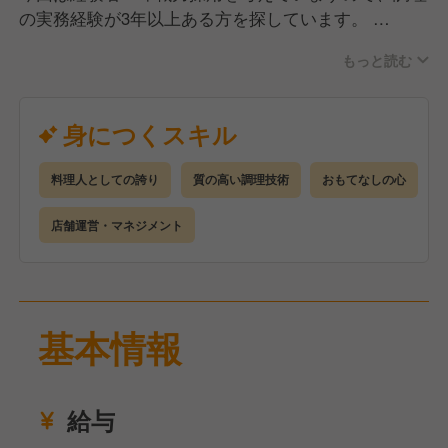
の実務経験が3年以上ある方を探しています。
もっと読む
《渡米前》
Round One Delicious USA, Inc.日本支店の契約社員と
して入社。
身につくスキル
まずはお店の看板を背負える職人になれるように、国
内の加盟店舗で1年間修行を積んでいただきます。
料理人としての誇り
質の高い調理技術
おもてなしの心
大将・親方から定期的に評価、社内に共有いただき、
面談も実施していきます。
店舗運営・マネジメント
※成長スピードや出店状況により、期間は延びる可能
性もあります
また、同時並行で飲食に特化した英会話研修も実施し
基本情報
ていきます。
給与
《渡米後》
現地法人にて正社員採用。(現地ではフルタイマーと