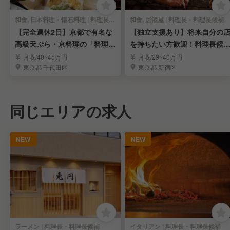
和食, 日本料理・懐石料理 | 料理長・料理長候補
和食, 居酒屋 | 料理長・料理長候補
【完全週休2日】京都で有名な
【独立支援あり】将来自分の
高級天ぷら・京料理の「料理長
を持ちたい方歓迎！料理長候
候補」募集！
募集
月収/40~45万円
月収/29~40万円
東京都 千代田区
東京都 新宿区
同じエリアの求人
NEW
NEW
ラーメン | 料理長・料理長候補
イタリアン | 料理長・料理長候補