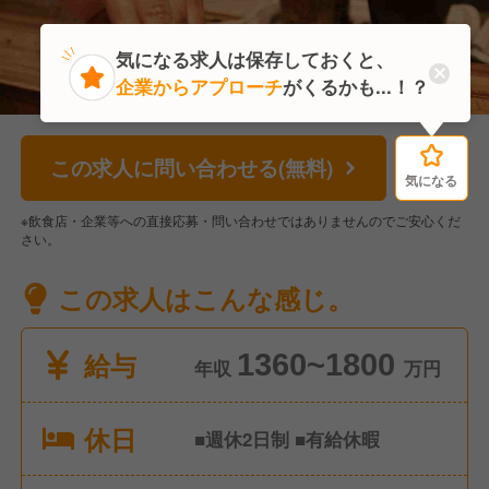
気になる求人は保存しておくと、
企業からアプローチ
がくるかも...！？
この求人に問い合わせる(無料)
気になる
気になる
※飲食店・企業等への直接応募・問い合わせではありませんのでご安心くだ
さい。
この求人はこんな感じ。
給与
1360~1800
年収
万円
休日
■週休2日制 ■有給休暇