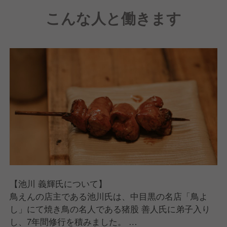
めていただきました。
こんな人と働きます
そして現在は、お店の看板を背負って立つ料理人の育
成に力を入れています。
【Round One Deliciousについて】
"最高峰の日本食を世界へ"という想いのもとで立ち上
げられた、一大プロジェクトです。
国内最高峰の評価を得て「名店」と呼ばれている飲食
店さまとパートナーシップを結び、鮨、日本料理、中
華、創作（イノベーティブ）、焼鳥、天ぷら、BARの
加盟店によって構成された、新しいスタイルのレスト
ラン「Round One Delicious」をアメリカ主要都市に
て、2026年夏以降のオープンを目処に準備を進めて
います。
【池川 義輝氏について】
鳥えんの店主である池川氏は、中目黒の名店「鳥よ
し」にて焼き鳥の名人である猪股 善人氏に弟子入り
し、7年間修行を積みました。