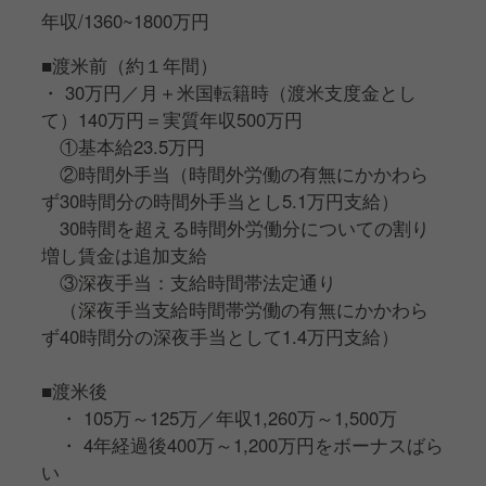
年収/1360~1800万円
呼びます)
ビザの取得後に渡米、現地にて今までの修行の成果を
■渡米前（約１年間）
発揮していただきます。
・ 30万円／月＋米国転籍時（渡米支度金とし
て）140万円＝実質年収500万円
■店舗について
①基本給23.5万円
店舗エリアはニューヨークやロサンゼルス、ラスベガ
②時間外手当（時間外労働の有無にかかわら
スなどを予定。
ず30時間分の時間外手当とし5.1万円支給）
コースのみの提供、14席(予定)のカウンター営業とな
30時間を超える時間外労働分についての割り
ります。
増し賃金は追加支給
メニューは大将・親方が監修し、食材も日本のお店で
③深夜手当：支給時間帯法定通り
使っているものと出来る限り同じ食材を空輸、お店を
（深夜手当支給時間帯労働の有無にかかわら
忠実に再現していきます。
ず40時間分の深夜手当として1.4万円支給）
このやりがいある仕事は、あなたの人生において非常
■渡米後
に大きな経験になることでしょう。
・ 105万～125万／年収1,260万～1,500万
・ 4年経過後400万～1,200万円をボーナスばら
一流の料理人・職人になりたい…！
い
日本食の魅力を世界に届けたい…！