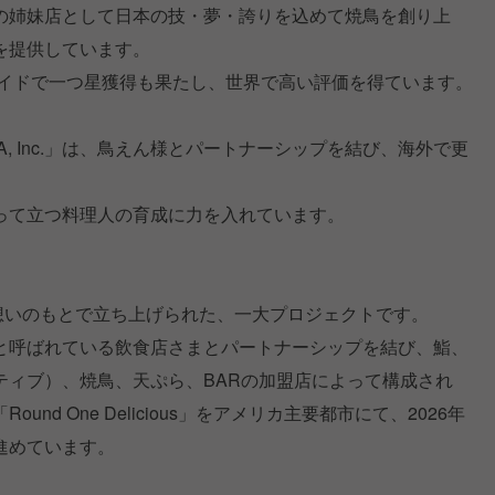
の姉妹店として日本の技・夢・誇りを込めて焼鳥を創り上
を提供しています。
ガイドで一つ星獲得も果たし、世界で高い評価を得ています。
us USA, Inc.」は、鳥えん様とパートナーシップを結び、海外で更
。
って立つ料理人の育成に力を入れています。
】
う想いのもとで立ち上げられた、一大プロジェクトです。
と呼ばれている飲食店さまとパートナーシップを結び、鮨、
ティブ）、焼鳥、天ぷら、BARの加盟店によって構成され
nd One Delicious」をアメリカ主要都市にて、2026年
進めています。