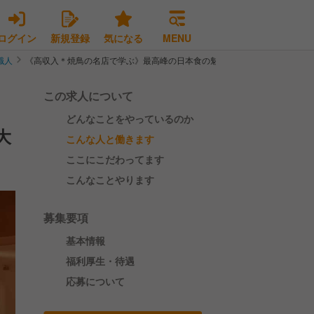
ログイン
新規登録
気になる
MENU
職人
《高収入＊焼鳥の名店で学ぶ》最高峰の日本食の魅力を発信する一大プロジ
この求人について
どんなことをやっているのか
大
こんな人と働きます
ここにこだわってます
こんなことやります
募集要項
基本情報
福利厚生・待遇
応募について