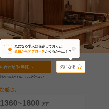
気になる求人は保存しておくと、
企業からアプローチ
がくるかも...！？
い合わせる(無料)
気になる
気になる
合わせではありませんのでご安心ください。
な感じ。
1360~1800
万円