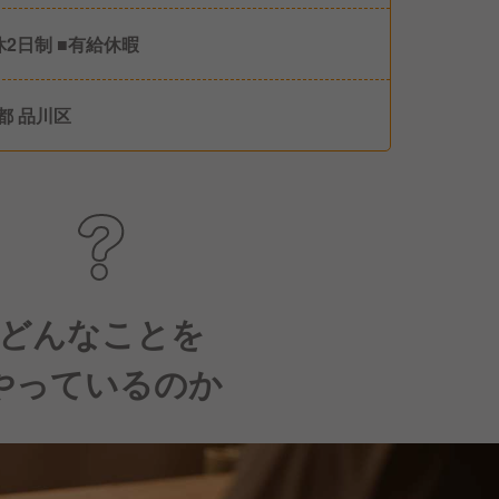
休2日制 ■有給休暇
都 品川区
どんなことを
やっているのか