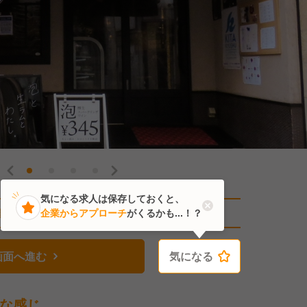
気になる求人は保存しておくと、
直近2人がこの求人を検討中
企業からアプローチ
がくるかも...！？
画面へ進む
気になる
気になる
な感じ。