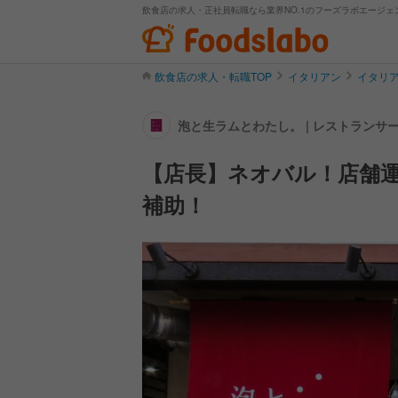
飲食店の求人・正社員転職なら業界NO.1のフーズラボエージェ
飲食店の求人・転職TOP
イタリアン
イタリ
泡と生ラムとわたし。 | レストラン
【店長】ネオバル！店舗運
補助！