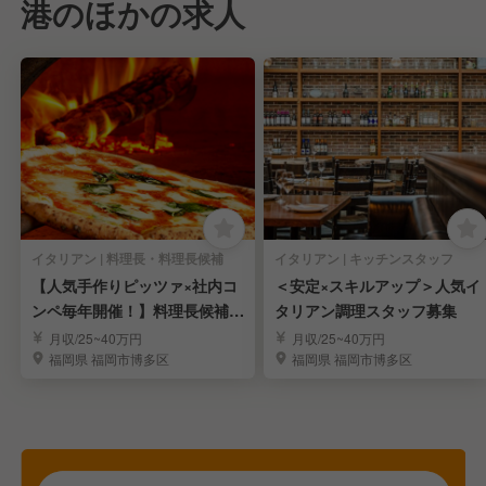
港のほかの求人
イタリアン | 料理長・料理長候補
イタリアン | キッチンスタッフ
【人気手作りピッツァ×社内コ
＜安定×スキルアップ＞人気イ
ンペ毎年開催！】料理長候補募
タリアン調理スタッフ募集
集
月収/25~40万円
月収/25~40万円
福岡県 福岡市博多区
福岡県 福岡市博多区