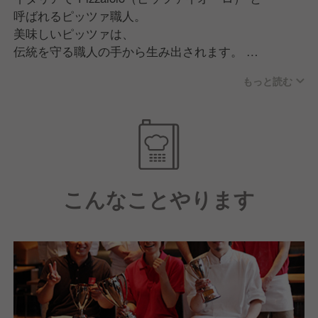
呼ばれるピッツァ職人。
美味しいピッツァは、
伝統を守る職人の手から生み出されます。
圧倒的な存在感の窯で焼き上げる
もっと読む
その見事な手さばきは、目にも楽しい一品です。
イタリア・ナポリで開催された、
世界最高峰のピッツァの祭典「PIZZA FEST」。
その大会で我々のチームが
3年連続受賞を決めました。
こんなことやります
厳しい指導のもとで経験を積み、
常に真剣勝負でピッツァに向き合う
ピッツァイオーロは、
SALVATOREの誇りです。