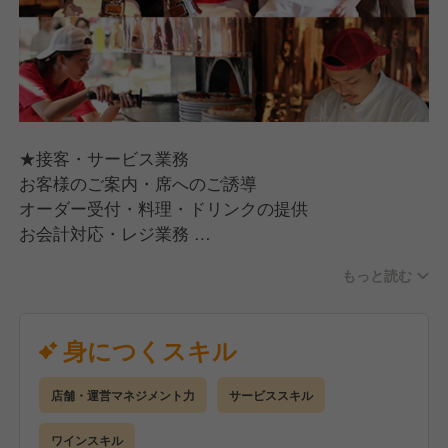
★接客・サービス業務
お客様のご案内・席へのご誘導
オーダー受付・料理・ドリンクの提供
お会計対応・レジ業務
テーブルセッティング・清掃業務
もっと読む
お客様からのお問い合わせ対応
★店舗運営サポート業務
身につくスキル
開店・閉店準備作業
店内清掃・衛生管理
店舗・運営マネジメント力
サービススキル
在庫管理・発注業務のサポート
新人スタッフの指導・教育（経験者の場合）
ワインスキル