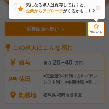
気になる求人は保存しておくと、
企業からアプローチ
がくるかも...！？
応募画面へ進む
気になる
気になる
この求人はこんな感じ。
給与
25~40
月収
万円
■完全週休2日制（月8～9日／
休日
シフト制） ■冬期休暇 ■有給
休暇 ■慶弔休暇 ■産前・産後
勤務地
休暇、育児休暇
福岡県 福岡市博多区