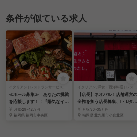
条件が似ている求人
イタリアン | レストランサービス・ホールスタッフ
イタリアン, 洋食・西洋料理 | レストランサービス・ホールスタッフ
≪ホール募集≫ あなたの挑戦
【店長】ネオバル！店舗運営
を応援します！！『陽気なイタ
全権を担う店長募集、I・Uタ
リアン大衆酒場』
ン30万補助！
月収/29~42万円
月収/30~35万円
福岡県 福岡市中央区
福岡県 北九州市小倉北区