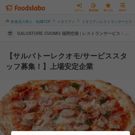
ログイン
新規登録
気になる
MENU
飲食店の求人・転職TOP
イタリアン
イタリアンレストランサービス
SALVATORE CUOMO 福岡空港 | レストランサービス・ホ
ールスタッフの転職・求人情報
【サルバトーレクオモ/サービススタ
ッフ募集！】上場安定企業