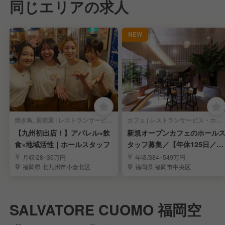
同じエリアの求人
NEW
焼き鳥, 居酒屋 | レストランサービス・ホールスタッフ
カフェ | レストランサービス・ホールスタッフ
【九州初出店！】アパレル×飲
新規オープンカフェのホール
食×地域活性｜ホールスタッフ
タッフ募集／【年休125日／完
全週休2日制】
月収/28~36万円
年収/384~549万円
福岡県 北九州市小倉北区
福岡県 福岡市中央区
SALVATORE CUOMO 福岡空