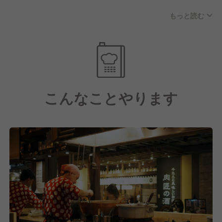
置きではなく、注文されてから切り落してお客様にご
もっと読む
提供します。
どんどんチャレンジできる！「これやりたい」「こう
そんな料理に合うお酒も豊富にご用意！
したい」が叶う会社
イタリアンと居酒屋に特化したお店だからこそでき
「どういうお店を作りたいか？」
る、当店の看板メニューです。
「どういうオペレーションならスムーズにお店を回せ
もう一つの目玉はローマの伝統的な手法をアレンジし
るか？」
たDiscoオリジナルのサクサクおつまみピッツァ！！
「どんなサービスを提供すればお客さんが喜ぶか？」
こんなことやります
言われたことをこなすばかりではなく、
大豆粉と米粉を練り込み、加水率を限りなく高くする
どうしたいか？どうありたいか？というクリエイティ
ことで、軽さとヘルシーさを表現しています！
ブな思考をお持ちの方大歓迎！
毎日変わるシェフ渾身のイタリア料理を味わいつつ、
失敗を恐れない社風だからこそ、あなたの考えをたく
微発砲ワイン・ランブルスコ片手に、生ハムやつまみ
さん発信できる環境です！
でワイワイ過ごす。
これがDiscoの楽しみ方です！
本当に良い食材を提供してくれる生産者さんのために
も、
＜＜ 当社の5つのポイント ＞＞
優れた調理技術で質の良い料理を提供したい。
この想いに共感してくれる方を歓迎します！
▼ポイント①☆休みが多い！長く活躍できる環境