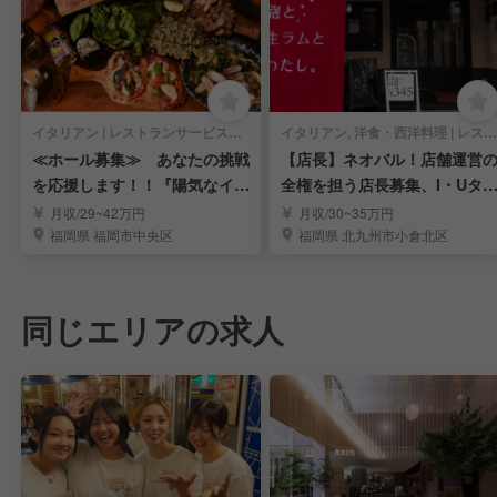
イタリアン | レストランサービス・ホールスタッフ
イタリアン, 洋食・西洋料理 | レストランサービス・ホールスタッフ
≪ホール募集≫ あなたの挑戦
【店長】ネオバル！店舗運営
を応援します！！『陽気なイタ
全権を担う店長募集、I・Uタ
リアン大衆酒場』
ン30万補助！
月収/29~42万円
月収/30~35万円
福岡県 福岡市中央区
福岡県 北九州市小倉北区
同じエリアの求人