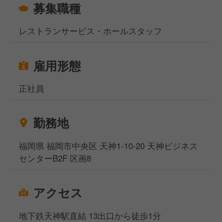
募集職種
他ではなかなか学べないレアな研修をたくさんご用意
コンセプトの異なるさまざまな事業を運営しているか
しています！
らこその安定感が当社の強み。
レストランサービス・ホールスタッフ
常に出店の軸は持続！20年・30年続くお店づくりを
▼ポイント⑤☆アイデア大歓迎！お店作りに参加でき
しています！
る
雇用形態
決まったオペレーション内で仕事をする飲食店とは違
今後の店舗展開
い、自ら考え、アイデアを出し、
・直営出店
正社員
何度もトライできるのが当社の魅力。
・海外出店
歯車として仕事をするのではなく、経営やマーケティ
・社内独立は全国支援できる環境を整備中
勤務地
ングなども多角的に学びながら主体的にお店作りに参
加できます！
今後は年間1店舗ペースで出店を予定しております。
福岡県 福岡市中央区 天神1-10-20 天神ビジネス
もちろん今までの店舗とは全くコンセプトの異なるお
センターB2F 区画8
店です。
店舗ごとの店名・内装・料理・日本すべてにストーリ
ーがある、明確なコンセプトメイクを徹底している当
アクセス
社で、あなたならではのお店作りを始めませんか？
地下鉄天神駅直結 13出口から徒歩1分