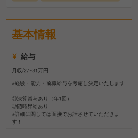
さい！
抜擢人事として、20代でも店長に昇格できるチャンス
者まで、
もあります！
年齢問わず幅広く募集しています！
もちろん今までの経験値もしっかり考慮。
本当に美味しい食材・しっかりとした調理技術・食材
社長もよくお店に遊びに来るので、直接直談判できる
の扱い方など、本当の基礎も学ぶことが出来る。
基本情報
機会も！
もちろん自分の意見やアイデアだって何歳でも発信で
そんな距離の近さも当社ならではの魅力です。
きますよ◎
給与
▼ポイント④☆スキルアップできる！研修制度が充実
::◆安定感を持って成長中の企業！◆::
本場イタリアで修業をしたシェフや、ピッツァオーラ
・飲食店の経営
月収/27~31万円
の世界大会出場者など、
・メニュー開発
経験豊富な社員のもので最高峰の調理技術を学べるの
※経験・能力・前職給与を考慮し決定いたします
・デザイン監修
はもちろん、
・コンセプトメイキング
繁盛店の視察や産地・食材研修、ビールメーカーによ
◎決算賞与あり（年1回）
・Private Brandの開発支援
る工場見学など、店舗を飛び出した研修制度も充実。
◎随時昇給あり
・ケータリング事業
また、総料理長は某有名レストランで20数年経験した
※詳細に関しては面接でお話させていただきま
実力派。
す！
飲食事業は、東京・横浜・福岡にイタリアンをはじめ
料理のことに関しては0〜100まで何でも相談できる
とした、居酒屋などの複数業態10店舗を運営していま
環境があります。
す。