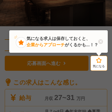
気になる求人は保存しておくと、
企業からアプローチ
がくるかも...！？
直近2人がこの求人を検討中
応募画面へ進む
気になる
気になる
この求人はこんな感じ。
給与
27~31
月収
万円
月７〜8日 ◆年末年始 ◆夏季