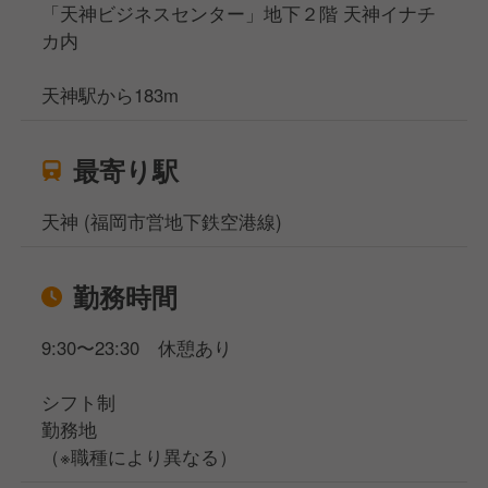
「天神ビジネスセンター」地下２階 天神イナチ
■□～運営店舗紹介～□■
カ内
■イタリアン
□Osteria Urara （代官山・メニューのないイタリア
天神駅から183m
ン）
□ALA （原宿・クラフトビールとイタリアン）
□FRESCO （横浜仲町台・生パスタイタリアン）
最寄り駅
□Trattoria Cicci Fantastico (浜松町・薪焼きイタリア
ン)
天神 (福岡市営地下鉄空港線)
□VivaBanco (代々木上原・ナチュラルワインと創作小
皿イタリアン)
勤務時間
□Petalo (渋谷ストリーム・生ハムイタリアン)
□Pinceria Disco (博多・天神イタリアン)
9:30〜23:30 休憩あり
□Lampada（虎ノ門・生ハム・肉出汁おでん）
シフト制
■居酒屋
勤務地
□アカベコ（牛タン・創作和食）
（※職種により異なる）
□ルンゴ（中目黒・日本酒×炭火焼き）