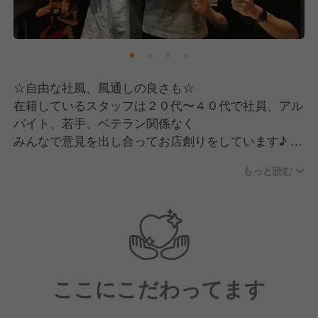
そんな想いが詰まった会社です。
「飲食業界は天職」と語る古賀社長が
この業界に足を踏み入れたのは熊本大学時代の中華料
理居酒屋のアルバイト。
☆自由な社風、風通しの良さも☆
社長や同業の経営者と話をするうちに飲食の世界に魅
在籍しているスタッフは２０代〜４０代で社員、アル
了され、
バイト、若手、ベテラン関係なく
日本のイタリアンレストランや本国イタリアでの本格
みんなで意見を出し合ってお店創りをしています♪
的な修業を経て、
会社も今年で１０周年！
2012年2月、ダルマプロダクション1店舗目となる
もっと読む
今後も５年、１０年とスタッフが働きたいと思える環
「オステリア ウララ」をオープンさせました。
境づくりをしていきます！
"今年で創業13年目"
☆仕事も休みも一生懸命☆
今では東京・横浜・福岡に業態の異なる10店舗を展開
夏休みや年末年始にはしっかりと連休もあります♪
しています。
休みの日にはスタッフ同士で飲みに行ったり、BBQや
全ての店舗で大切にしていることが「徹底したコンセ
ここにこだわってます
スノボに行ったりもします♪
プトメイク」。
仕事も遊びも一生懸命にすることでメリハリが出て質
創業店舗のオステリアウララにはメニューがなく、