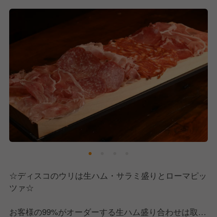
の高い仕事ができます！
毎日異なる食材を使い、調理方法や提供方法などの詳
細はその都度スタッフと相談するというスタイル。
☆熱意のある方なら未経験でも歓迎です！☆
スタッフの中には本場イタリアや有名店で修業してき
「他の店では体験できない。」「ここでしか体験でき
た経験豊富な料理人もいますし、
ない。」
ソムリエ資格を持ってるスタッフもいます。
未経験の方は一からしっかりと教えますし、働く中で
その斬新さが評判を呼び、オープンから2〜3ヶ月後に
慣れていってもらえれば大丈夫です！
は予約で埋まる超人気店舗へと成長を遂げました！
キャリアアップを目指す方も大歓迎！
＼「食のプロ」×「商売のプロ」へ／
本当に良い美味しい食材を使い、トップレベルの調理
技術を学びながら食のプロへ。
そしてマーケティングや経営・マネジメントなども学
ぶことで商売のプロへ。
☆ディスコのウリは生ハム・サラミ盛りとローマピッ
ツァ☆
「ゆくゆくは独立して自分のお店を出したい！」とい
う方でもゼロからスキルアップしていける環境を整え
お客様の99%がオーダーする生ハム盛り合わせは取り
ています！