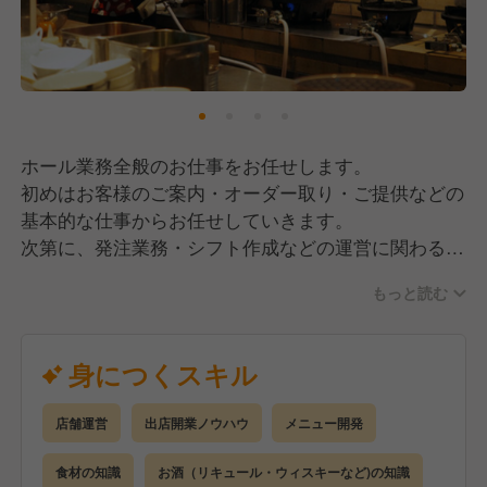
当社は飲食業界では珍しい週休2日制を採用してお
り、月の休日数は7〜8日程度を確保しています。
こんな方が当社で成功する勝ちパターンの持ち主！
さらに普段の休日に加え、夏季休暇と年末年始休暇な
／
どの休暇も完備。
★調理技術だけでなく、店舗運営や経営も学んでいき
大好きなこの業界で長く情熱を注いでほしいからこ
たい！
そ、会社としても働きやすい環境を整えています。
★自分の意見や考えをたくさん発信できる環境で働き
ホール業務全般のお仕事をお任せします。
たい！
初めはお客様のご案内・オーダー取り・ご提供などの
▼ポイント②☆他にない魅力！徹底したコンセプトメ
★本当に心から美味しいと思える料理を提供したい！
基本的な仕事からお任せしていきます。
イク
★これから本格的な料理の道で経験を積みたい！
次第に、発注業務・シフト作成などの運営に関わる業
料理はもちろん、ドリンクもマーケットに合わせて準
★技術＝誇り、知識＝誇り。自らの仕事に誇りを持て
務にも携わっていただきます。
備しており、
ているか！
もっと読む
全ての店舗において他社には真似できないようなコン
＼
あなたのスキル・経験に合わせてお仕事をお任せして
セプトメイクをするのがこだわり。
いくので、
身につくスキル
内装・店名・料理などすべてにストーリーがあり、20
誰も真似出来ない当社の成功パターンを知れるのはあ
着実なステップアップが可能です。
年・30年と続くお店作りを目指しています。
なただけ！「飲食が好き」という熱意は必要です！
将来的には店舗運営や部下の育成もお任せしていきた
料理長・店長としてお店を引っ張ってくれる経験者か
店舗運営
出店開業ノウハウ
メニュー開発
いと考えています。
▼ポイント③☆だから続けられる！明確な評価制度
ら、
今までの経験・培ってきたものを当社で発揮してくだ
食材の知識
お酒（リキュール・ウィスキーなど)の知識
当社の評価では年齢も経験年数も関係ナシ。
これから新しく飲食業界で腕を磨いていきたい未経験