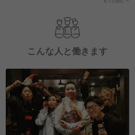
もっと読む
現スタッフも20代、30代の若手がメインで、とても
賑やかです☆
自分たちで作り上げていく”楽しさ”と”やりがい”に溢
れた環境です！
チームワークを持って、皆でずっと愛されるお店創り
こんな人と働きます
をしていきましょう♪
【運営会社：株式会社ダルマプロダクション】
「ダルマ」の両目を描けるよう挑戦を続け、飲食系企
業という枠にとどまることなく
常にオモシロイことを実践する「プロダクション」の
ように。
飲食の本当の面白さを根本から伝えたい。
大好きな飲食業界で料理を追求する職人だからこそ、
そんな人でも成功できるようなモデルを自社で作って
いきたい。