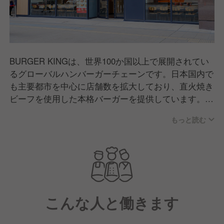
BURGER KINGは、世界100か国以上で展開されてい
るグローバルハンバーガーチェーンです。日本国内で
も主要都市を中心に店舗数を拡大しており、直火焼き
ビーフを使用した本格バーガーを提供しています。イ
ートイン・テイクアウトのほか、デリバリー対応店舗
もっと読む
も増え、幅広いお客様のライフスタイルに合わせたサ
ービスを展開。品質とボリュームにこだわり、日常使
いから特別な食事まで、多くの方に親しまれているブ
ランドです。
こんな人と働きます