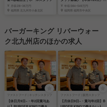
全週休2日制】
月収/28~36万円
年収/384~549万円
福岡県 北九州市小倉北区
福岡県 福岡市中央区
バーガーキング リバーウォー
ク北九州店のほかの求人
ファストフード | キッチンスタッフ
ファストフード | 販売スタッフ
【休日月9日~・年2回賞与あ
【月休日9日~・賞与年2回】B
り】BURGER KINGで働きた
URGER KINGで働きたい人募