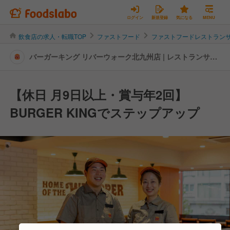
ログイン
新規登録
気になる
MENU
飲食店の求人・転職TOP
ファストフード
ファストフードレストラン
バーガーキング リバーウォーク北九州店 | レストランサー
ビス・ホールスタッフの転職・求人情報
【休日 月9日以上・賞与年2回】
BURGER KINGでステップアップ