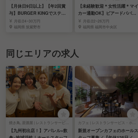
【月休日9日以上】【年2回賞
【未経験歓迎＊女性活躍＊マ
与】BURGER KINGでステッ
カー通勤OK】ビアードパパの
プアップ
店舗スタッフを募集
月収/24~30万円
月収/22~26万円
福岡県 筑紫野市
福岡県 福岡市中央区
同じエリアの求人
焼き鳥, 居酒屋 | レストランサービス・ホールスタッフ
カフェ | レストランサービス・ホールスタッフ
【九州初出店！】アパレル×飲
新規オープンカフェのホール
食×地域活性｜ホールスタッフ
タッフ募集／【年休125日／完