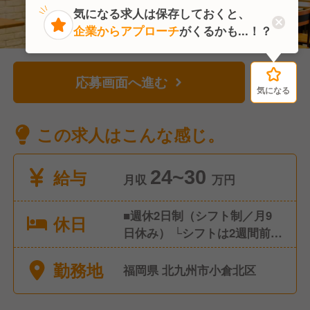
気になる求人は保存しておくと、
企業からアプローチ
がくるかも...！？
応募画面へ進む
気になる
気になる
この求人はこんな感じ。
給与
24~30
月収
万円
■週休2日制（シフト制／月9
休日
日休み） └シフトは2週間前ご
とに提出。 └店舗状況により
勤務地
土日休みも可能。 ■産前産後
福岡県 北九州市小倉北区
休暇（取得・復職実績あり）
■育児休暇（取得・復職実績あ