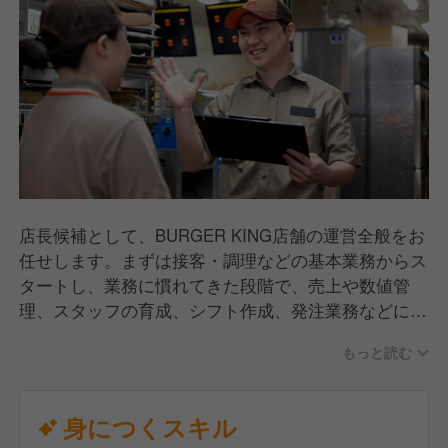
店長候補として、BURGER KING店舗の運営全般をお
任せします。まずは接客・調理などの基本業務からス
タートし、業務に慣れてきた段階で、売上や数値管
理、スタッフの育成、シフト作成、発注業務などにも
携わっていただきます。現場を理解したうえで店舗づ
もっと読む
くりに関われるため、裁量とやりがいを実感できるポ
ジションです。将来的には店長として、スタッフが働
きやすく、お客様に選ばれる店舗の運営を担っていた
身につくスキル
だくことを期待しています。