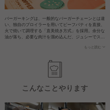
バーガーキングは、一般的なバーガーチェーンとは違
い、独自のブロイラーを用いてビーフパティを直接、
火で焼いて調理する「直美焼き方式」を採用。余分な
油が落ち、必要な肉汁を溜め込んだ、ジュシーでスモ
ーキーなビーフパティに仕上がります。肉のおいしさ
もっと読む
を存分にお楽しみいただける、バーガーキングのこだ
わりです。
こんなことやります