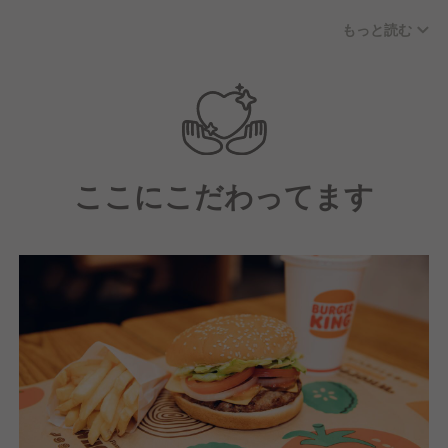
いながら協力して仕事を進める、活気のある職場で
もっと読む
す。未経験からスタートしたスタッフも多く、先輩が
丁寧にサポートする風土が根付いているため、安心し
て成長できる環境です。
ここにこだわってます