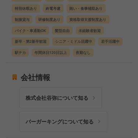
特別休暇あり
終電考慮
賄い・食事補助あり
制服貸与
研修制度あり
資格取得支援制度あり
バイク・車通勤OK
髪型自由
未経験者歓迎
新卒・第2新卒歓迎
シニア・ミドル活躍中
若手活躍中
駅チカ
年間休日120日以上
夜勤なし
会社情報
株式会社谷弥について知る
バーガーキングについて知る