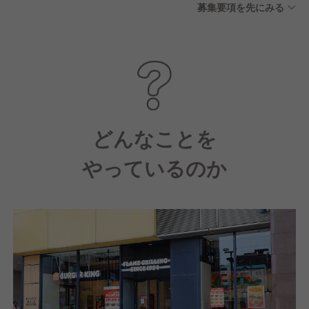
募集要項を先にみる
り） ■有給休暇（半年後に10
日間付与） ■介護休暇 ■慶弔
休暇
どんなことを
やっているのか