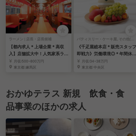
ラーメン | 店長・店長候補
パティスリー・ケーキ屋, その他(料理ジャンル) | 店長・店長候補
【都内求人＊上場企業＊高収
《千疋屋総本店＊販売スタッ
入】店舗拡大中！人気家系ラー
即戦力》労働環境◎＊年間休1
メン「町田商店」
15日＊賞与年3回
月収/500~800万円
月収/34~38万円
東京都 練馬区
東京都 中央区
おかゆテラス 新規 飲食・食
品事業のほかの求人