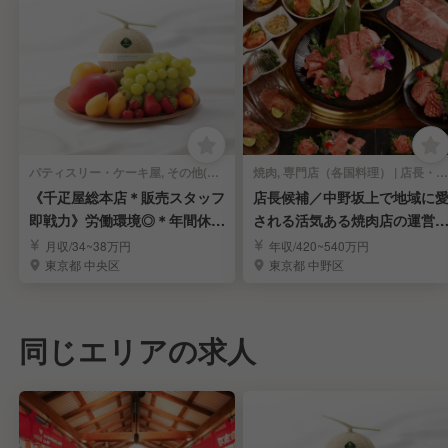
パティスリー・ケーキ屋, その他(料理ジャンル) | 店長・店長候補
焼肉, 専門店（各国料理） | 店長・店長候補
《千疋屋総本店＊販売スタッフ
店長候補／中野坂上で地域に
即戦力》労働環境◎＊年間休1
される活気ある焼肉店の運営
15日＊賞与年3回
数値を学び幹部へ
月収/34~38万円
年収/420~540万円
東京都 中央区
東京都 中野区
同じエリアの求人