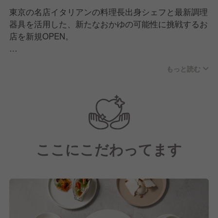
東京の名店イタリアンの料理長出身シェフと最新調理
器具を活用した、新たなおかゆの可能性に挑戦するお
店を新規OPEN。
お米はおかゆ用に自社で厳選した一粒が際立つ品種を
もっと読む
ブレンドし、一粒一粒のお米の食感を楽しめるおかゆ
を仕上げました。
ここにこだわってます