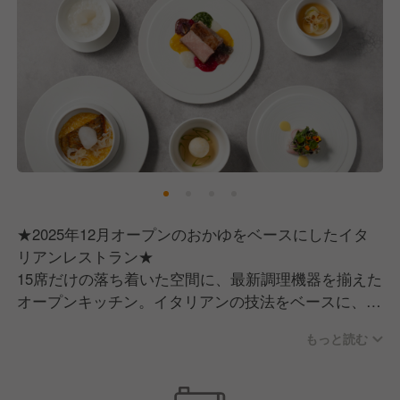
★2025年12月オープンのおかゆをベースにしたイタ
リアンレストラン★
15席だけの落ち着いた空間に、最新調理機器を揃えた
オープンキッチン。イタリアンの技法をベースに、お
かゆのクラシカルな魅力を活かしつつ、新しくて美味
もっと読む
しい“どこにもなかったおかゆ料理”を提供するお店で
す。
コロナ禍や物価高騰、米不足などを経て、健康志向や