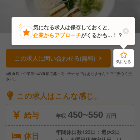
気になる求人は保存しておくと、
企業からアプローチ
がくるかも...！？
この求人に問い合わせる(無料)
気になる
気になる
※飲食店・企業等への直接応募・問い合わせではありませんのでご安心くだ
さい。
この求人はこんな感じ。
給与
450~550
年収
万円
年間休日数123日：週休2日
休日
※火・水曜日店舗定休日 （117