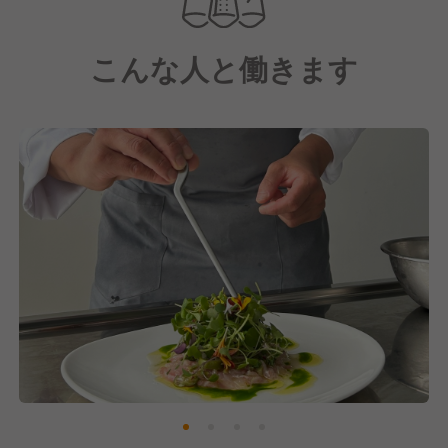
「軽井沢キュイジーヌ」のレストランも展開。
こんな人と働きます
1978年より阿佐ヶ谷にオフィスと店舗を構え、多く
のブランドを阿佐ヶ谷より生み出してきました。長年
地域に根ざした活動を続けてきた当社だからこそ、阿
佐ヶ谷の皆様に愛されるお店を目指します。