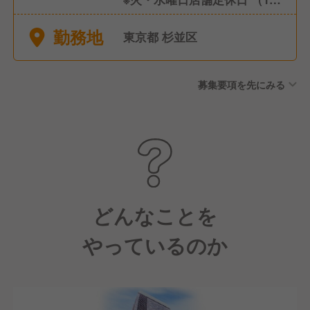
日および夏季3日、冬季3日）
勤務地
年間有給休暇：10日～20日
東京都 杉並区
（下限日数は入社直後の付与
日数となります）
募集要項を先にみる
どんなことを
やっているのか