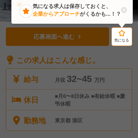
気になる求人は保存しておくと、
企業からアプローチ
がくるかも...！？
応募画面へ進む
気になる
気になる
この求人はこんな感じ。
給与
32~45
月収
万円
■月6〜8日休み ■有給休暇 ■慶
休日
弔休暇
勤務地
東京都 港区