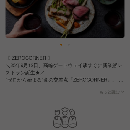
【 ZEROCORNER 】
＼25年9月12日、高輪ゲートウェイ駅すぐに新業態レ
ストラン誕生★／
“ゼロから始まる”食の交差点『ZEROCORNER』。
もっと読む
「ZEROから、食の未来を。」
食のスタイルに境界線を引かず、“選べる食”で、誰も
が心地よく過ごせる交差点レストラン★
高輪ゲートウェイ駅すぐ！通いやすさ抜群の好立地◎