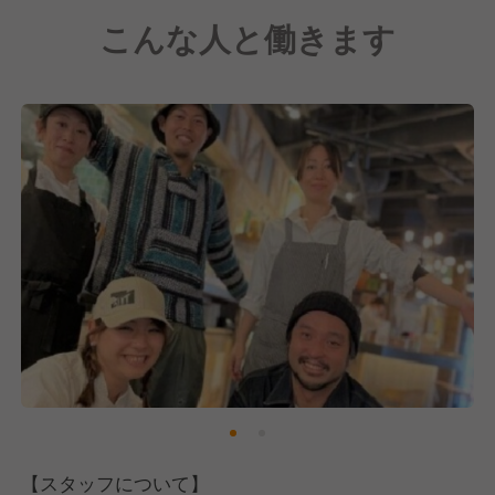
朝・昼・夜すべての時間帯で食事を楽しめるよう、各
こんな人と働きます
時間帯に合わせた多彩なメニューをご用意し、テイク
アウトサービスも展開。
日常のあらゆるシーンに寄り添う食空間を実現してい
ます。
革新性・親しみやすさ・誠実さ・軽やかさを大切に、
最先端の試みを肩肘張らずに楽しめる空間づくりを目
指しています。
★ZEROCORNERが提供する3つの価値★
＜1＞素材本来の美味しさを引き出す技術と調理法
鮮度保持や低温熟成で、添加物に頼らず素材の旨味・
香り・食感を最大限に。
＜2＞生産者とつながる食体験
産地直送の食材とストーリーを通じて、食への理解と
感謝が深まる場を提供。
【スタッフについて】