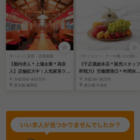
ラーメン | 店長・店長候補
パティスリー・ケーキ屋, その他(料理ジャンル) | 店長・店長候補
【都内求人＊上場企業＊高収
《千疋屋総本店＊販売スタッ
入】店舗拡大中！人気家系ラー
即戦力》労働環境◎＊年間休1
メン「町田商店」
15日＊賞与年3回
月収/500~800万円
月収/34~38万円
東京都 練馬区
東京都 中央区