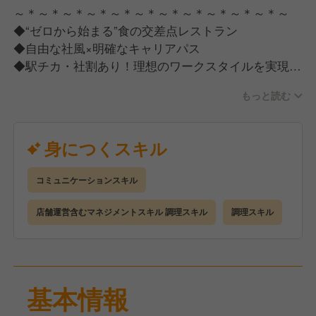
ドマネージャーなど、目指すべきポジションが明確に
～＊～＊～＊～＊～＊～＊～＊～＊～＊～＊～＊～
あり、成長の機会をしっかりと提供しています。
◆“ゼロから始まる”食の交差点レストラン
さらに、弊社は多様なスタイルのカフェやレストラン
◆自由な社風×明確なキャリアパス
を展開しているため、ブランド間の異動も可能で、さ
◆駅チカ・社割あり！理想のワークスタイルを実現
まざまな経験を積むことができます。
～＊～＊～＊～＊～＊～＊～＊～＊～＊～＊～＊～
もっと読む
【ZEROCORNER】
＼25年9月12日、高輪ゲートウェイにNEW OPEN！／
身につくスキル
■店長候補
コミュニケーションスキル
店舗運営業務全般をお任せいたします。
店舗運営含むマネジメントスキル 調理スキル
調理スキル
＜具体的には＞
- ホール業務（接客・料理やドリンクの提供など）
- キッチン業務（調理・盛り付け・仕込みなど）
- 在庫・衛生管理
基本情報
- スタッフの指導・教育
- ブランドコンセプトに沿った空間づくり