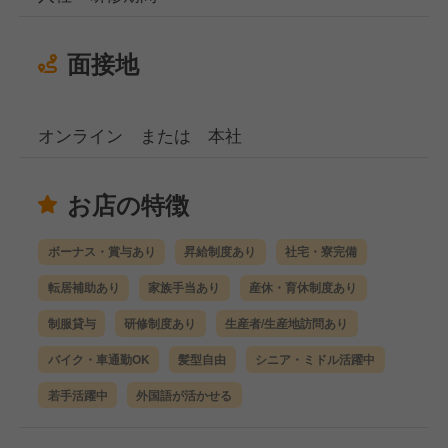
面接地
オンライン または 本社
お店の特徴
ボーナス・賞与あり
昇給制度あり
社宅・寮完備
転居補助あり
家族手当あり
産休・育休制度あり
制服貸与
研修制度あり
生産者/生産地訪問あり
バイク・車通勤OK
髪型自由
シニア・ミドル活躍中
若手活躍中
外国語が活かせる