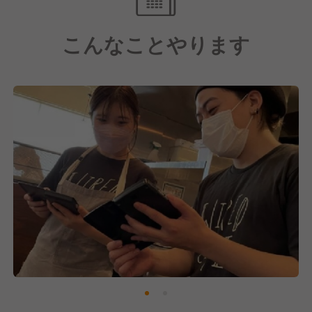
ておりません。
こんなことやります
【料理について】
大きな特徴は、料理に関して良い意味で「ルールがな
い」ことです。
お客様に「美味しい！」と喜んでいただけるものであ
れば、スタッフの見識や経験を活かしてメニュー開発
にチャレンジすることも可能です。
～スタッフの皆様に向けて～
現在、より良い職場環境づくりに力を入れており、勤
務時間の短縮も年々進んでいます。
その結果、スタッフの定着率も向上しており、働きや
すさを実感いただいています。
今後も快適で働きがいのある職場づくりに努めてまい
ります。
キャリアアップの面でも、店長やキッチン長、ブラン