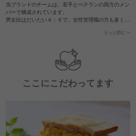
当ブランドのチームは、若手とベテランの両方のメン
＜3＞人・食材・アイデアが交差するコミュニティ空
バーで構成されています。
間
男女比はだいたい４：６で、女性管理職の方も多く活
地方×都市、文化×技術が交わる“交差点”として、新た
躍中！
な出会いやコラボが生まれる場に。
もっと読む
経験としては業態に合わせてカフェ出身の方が多いで
すが、美容師やアパレルなど他業界からの転職組が多
食の未来像を提示するこの場所で、あなたの感性とア
いのも特徴の一つです。
イデアを活かしてみませんか？
【運営元について】
「カフェ・カンパニー」の事業テーマは、単に飲食店
ここにこだわってます
をつくることではなく、「人と人との出会いの場」を
創り出すことにあります。
私たちは「CAFE」を、人々の感性や共感でつながる
コミュニティを育む、次世代に欠かせないインフラと
考えています。
伝統に最大限のリスペクトを持ちながら新しい価値を
生み出し、みずみずしい情緒感あふれる地域社会の実
現を目指してまいります。