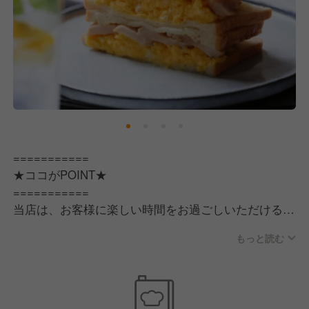
【求める人物像】
私たちの考えに共感・賛同していただけることを前提
に、「自分の意志・想い・考えをしっかりと持ってい
る人」を求めています。
やりたいことや目標など明確に持っていると、自然と
自主的に行動できます。
こうした熱量のある方でしたら、すぐに活躍できる職
場です◎
===========
★ココがPOINT★
【こんな方にピッタリ】
===========
・食べることや料理が大好きな人
当店は、お客様に楽しい時間をお過ごしいただける心
・自分らしい接客でお客様を喜ばせたい人
地よい空間づくりを大切にしています。お客様に「こ
・様々な人と関わり、コミュニティを広げたい人
もっと読む
こに来てよかった」と感じていただけるよう、温かく
・飲食店経営を基礎から学びたい人
丁寧な接客を心がけております。
そのため、スタッフ一人ひとりが持つ個性や強みを最
＼調理・接客経験のジャンルは問いません！／
大限に活かせるよう、堅苦しい接客マニュアルは設け