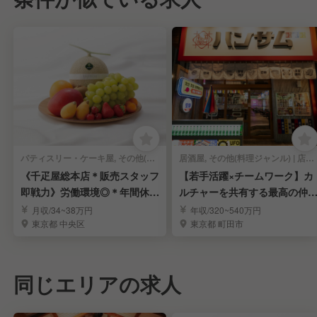
パティスリー・ケーキ屋, その他(料理ジャンル) | 店長・店長候補
居酒屋, その他(料理ジャンル) | 店長・店長候補
《千疋屋総本店＊販売スタッフ
【若手活躍×チームワーク】カ
即戦力》労働環境◎＊年間休1
ルチャーを共有する最高の仲
15日＊賞与年3回
と店舗経営★
月収/34~38万円
年収/320~540万円
東京都 中央区
東京都 町田市
同じエリアの求人