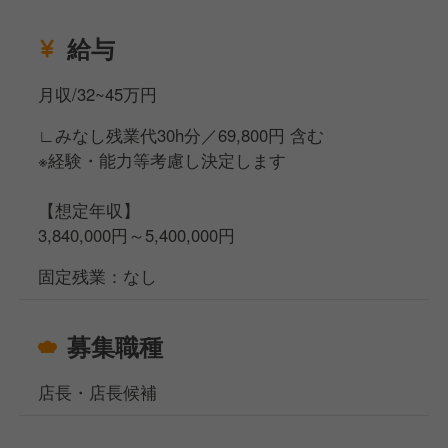
- その他管理業務
給与
など、経験やスキルに応じて、できるところから少し
月収/32~45万円
ずつお任せしていきます。
∟みなし残業代30h分／69,800円 含む
＼ ZEROから始まる“選べる食”で、心地よい空間づく
※経験・能力等考慮し決定します
りを♪／
お客様に「ここに来てよかった」と感じていただけ
【想定年収】
る、居心地のよい空間づくりをチームの中心としてリ
3,840,000円～5,400,000円
ードしてください★
固定残業：なし
募集職種
店長・店長候補