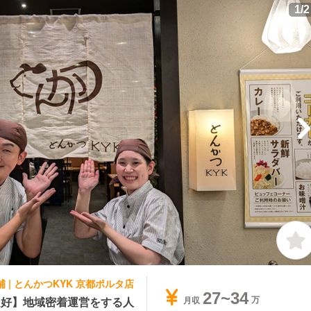
1
/
2
 | とんかつKYK 京都ポルタ店
27~34
良好】地域密着運営をする人
月収