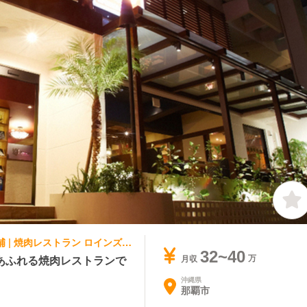
焼肉, 専門店（各国料理） | 店長・店長候補 | 焼肉レストラン ロインズ 久茂地店
32~40
あふれる焼肉レストランで
月収
沖縄県
那覇市