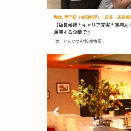
和食, 専門店（各国料理） | 店長・店長候補
【店長候補＊キャリア充実＊賞与あ
展開する企業です
とんかつKYK 南海店