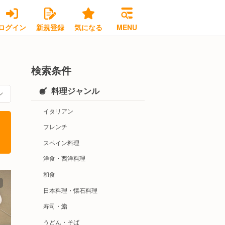
ログイン
新規登録
気になる
MENU
検索条件
料理ジャンル
イタリアン
フレンチ
スペイン料理
洋食・西洋料理
和食
日本料理・懐石料理
寿司・鮨
うどん・そば