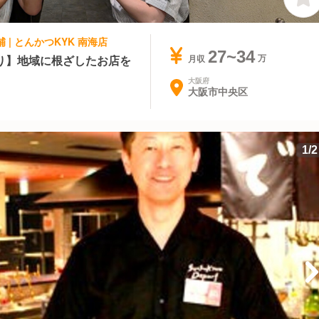
 | とんかつKYK 南海店
27~34
り】地域に根ざしたお店を
月収
大阪府
大阪市中央区
1
/
2