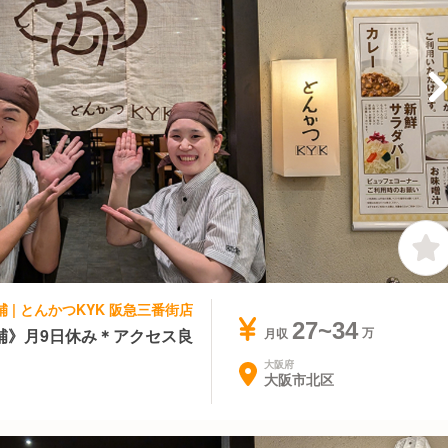
 | とんかつKYK 阪急三番街店
27~34
補》月9日休み＊アクセス良
月収
大阪府
大阪市北区