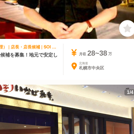
アジア料理・エスニック, 専門店（各国料理） | 店長・店長候補 | SOI maruyama
28~38
長候補を募集！地元で安定し
月収
北海道
札幌市中央区
1
/
4