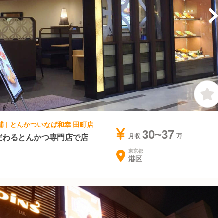
補 | とんかついなば和幸 田町店
30~37
だわるとんかつ専門店で店
月収
東京都
港区