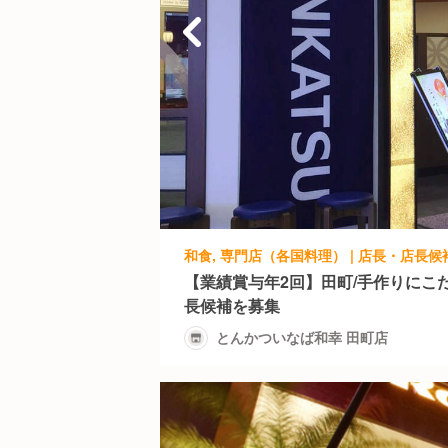
和食, 専門店（各国料理） | 店長・店長候
【業績賞与年2回】田町/手作りにこ
長候補を募集
とんかついなば和幸 田町店