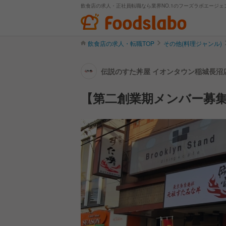
飲食店の求人・正社員転職なら業界NO.1のフーズラボエージェ
飲食店の求人・転職TOP
その他(料理ジャンル)
伝説のすた丼屋 イオンタウン稲城長沼店
【第二創業期メンバー募