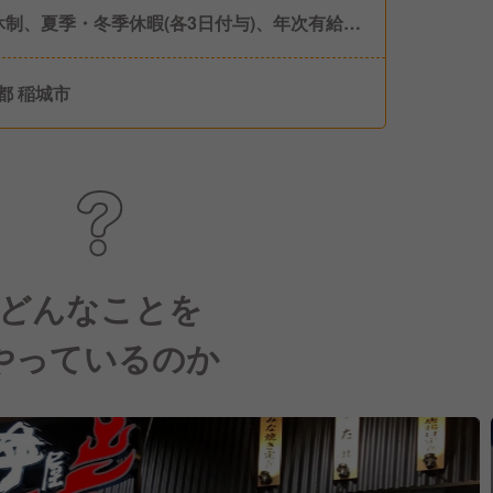
休制、夏季・冬季休暇(各3日付与)、年次有給休
慶弔休暇
都 稲城市
どんなことを
やっているのか