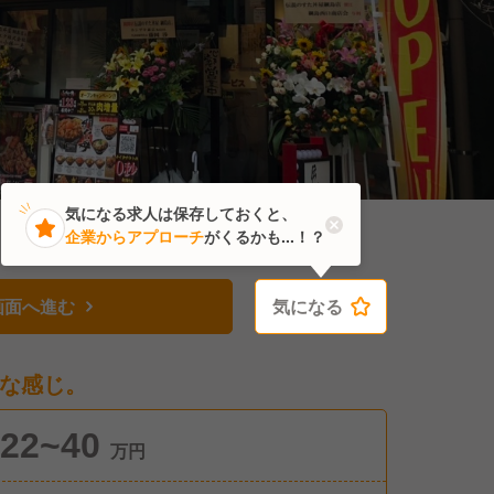
気になる求人は保存しておくと、
企業からアプローチ
がくるかも...！？
画面へ進む
気になる
気になる
な感じ。
22~40
万円