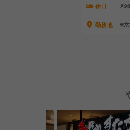
休日
月9
暇、
勤務地
東京