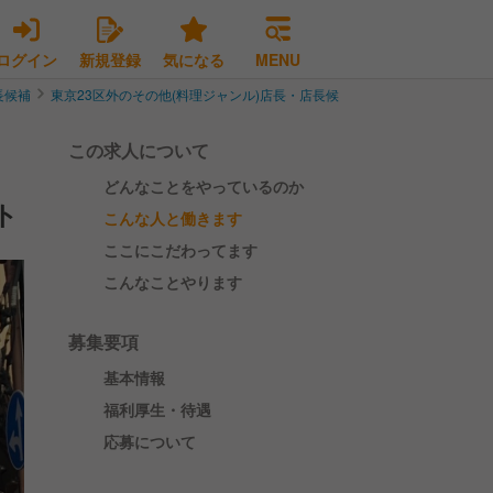
ログイン
新規登録
気になる
MENU
長候補
東京23区外のその他(料理ジャンル)店長・店長候補
稲城市のその他(料
この求人について
どんなことをやっているのか
ト
こんな人と働きます
ここにこだわってます
こんなことやります
募集要項
基本情報
福利厚生・待遇
応募について