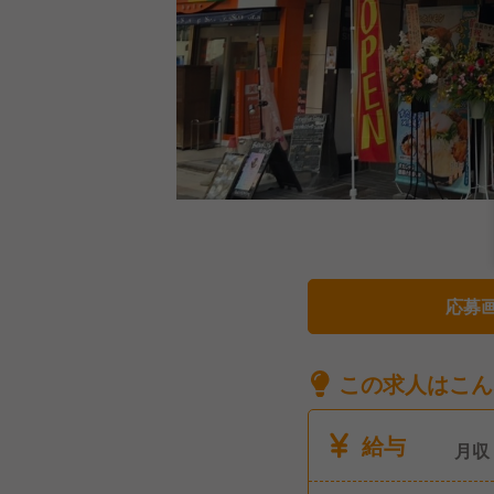
応募
この求人はこん
給与
月収