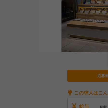
応募
この求人はこん
給与
月収