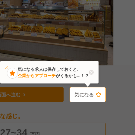
気になる求人は保存しておくと、
企業からアプローチ
がくるかも...！？
画面へ進む
気になる
気になる
な感じ。
27~34
万円