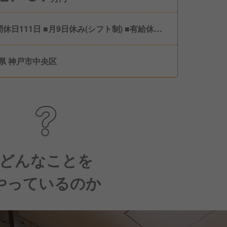
間休日111日 ■月9日休み(シフト制) ■有給休暇
社半年経過後に付与) ■慶弔休暇 ■産前産後休暇※
あり ■育児休暇※実績あり(育休後復帰率90%)
県 神戸市中央区
どんなことを
やっているのか