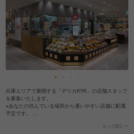
【労働環境について】
現在は月9日休みに改善し、年間休日も111日で、プ
ライベートとのバランスを大切にできる環境を整えて
います。
また、委員会活動を通じて従業員の声を大切にしてい
るので、比較的風通しのいい職場といえるでしょう。
そして、女性が働きやすい職場づくりにも積極的に取
り組んでおり、実際に採用者の半数以上が女性で、育
児休業後の復帰率も90%と高い実績があります。
【福利厚生について】
兵庫エリアで展開する「デリカKYK」の店舗スタッフ
運営元は長い歴史を持つ老舗安定企業ですので、充実
を募集いたします。
した福利厚生を完備。
※あなたの住んでいる場所から通いやすい店舗に配属
賞与は年2回、家族手当や子育て支援制度、退職金制
予定です。
度（勤続3年以上）や財形貯蓄制度、確定給付年金制
度など長期的に安心して働ける制度を整えています。
もっと読む
今回の募集背景は人手不足ではなく、今後の体制強化