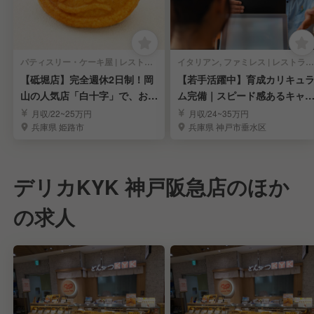
パティスリー・ケーキ屋 | レストランサービス・ホールスタッフ
イタリアン, ファミレス | レストランサービス・ホールスタッフ
【砥堀店】完全週休2日制！岡
【若手活躍中】育成カリキュ
山の人気店「白十字」で、お菓
ム完備｜スピード感あるキャ
子と笑顔を届ける
アアップを実現
月収/22~25万円
月収/24~35万円
兵庫県 姫路市
兵庫県 神戸市垂水区
デリカKYK 神戸阪急店のほか
の求人