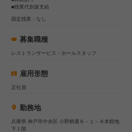
けまでの調理をお任せします。
■残業代別途支給
注文を受けてから調理をしていきますが、セントラル
キッチンを活用しているため、そこまで複雑なオペレ
固定残業：なし
ーションではないので調理未経験の方でもすぐに慣れ
るかと思います。
募集職種
【キャリアについて】
レストランサービス・ホールスタッフ
やる気のある方には店長へのキャリアアップも可能！
年1回、昇格するための研修も実施しているので、店
舗運営やマネジメントスキルを身につけ、ステップア
雇用形態
ップをめざせます。
また、私たちはあなたらしいキャリアを歩んで欲しい
正社員
ので、決して「社員だから店長になって欲しい」とい
った考えは持っていません。
このお店でずっと働いていたい、ライフスタイルが変
勤務地
わったから時短勤務がいいなどなど、できる限りあな
たに合わせた働き方を提供いたします。
兵庫県 神戸市中央区 小野柄通８－１－８本館地
下１階