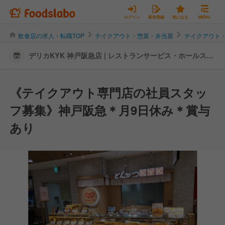
ログイン
新規登録
気になる
MENU
飲食店の求人・転職TOP
テイクアウト・惣菜・弁当屋
テイクアウト
デリカKYK 神戸阪急店 | レストランサービス・ホールスタ
ッフの転職・求人情報
《テイクアウト専門店の社員スタッ
フ募集》神戸阪急＊月9日休み＊賞与
あり