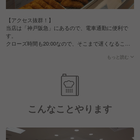
お客様に真心を込めたサービスを提供するために、以
下のような方を求めています。
【アクセス抜群！】
◾️表情が明るい人
当店は「神戸阪急」にあるので、電車通勤に便利で
接客で何より大事なことは、笑顔かなと思います。
す。
あなたの笑顔でお客様をお出迎えするのもそうです
クローズ時間も20:00なので、そこまで遅くなること
が、その笑顔がお店の雰囲気も良くしていき、気持ち
なく帰れるかと思います。
のいい職場になるでしょう。
もっと読む
【未経験でも安心の業務オペレーション】
◾️コミュニケーションを大切にする人
スタッフの負担を減らすために、デリカKYKではセン
チームワークを大切にしている職場なので、仕事をす
トラルキッチンを活用して調理工程を効率化していま
る上でスタッフ同士の連携は不可欠です。
す。
だからこそ、お客様だけでなくスタッフと良好な関係
そのため、調理に関しては最終工程に集中していただ
を築いていくために、「コミュニケーションは大事」
こんなことやります
くオペレーションなので、未経験の方でも躓くこと無
だと心がけて働ける方を求めています。
く業務を覚えていけるかと思います。
また、社内研修制度も充実しているので、接客やマネ
ジメントなどスキルを着実に身につけながら成長でき
ます！