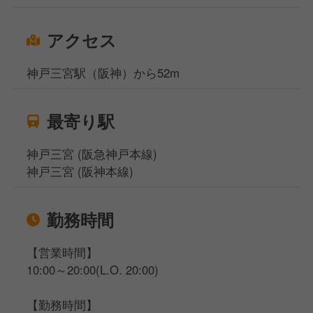
関西で長年愛され続けるデリカKYKで、一緒に働いて
みませんか？
アクセス
少しでもご興味がありましたら、ぜひご応募くださ
い！
神戸三宮駅（阪神）から52m
最寄り駅
神戸三宮 (阪急神戸本線)
神戸三宮 (阪神本線)
勤務時間
【営業時間】
10:00～20:00(L.O. 20:00)
【勤務時間】