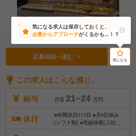
気になる求人は保存しておくと、
企業からアプローチ
がくるかも...！？
応募画面へ進む
気になる
気になる
この求人はこんな感じ。
給与
21~24
月収
万円
■年間休日111日 ■月9日休み
休日
(シフト制) ■有給休暇(入社半
年経過後に付与) ■慶弔休暇 ■