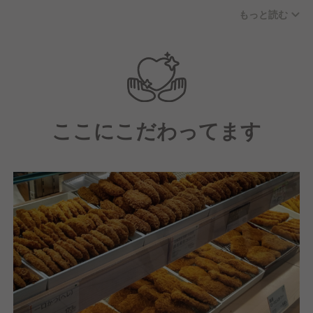
飲食業界出身者が多い一方で、若い世代では未経験か
もっと読む
らスタートした仲間も多数在籍しており、ありがたい
ことに長い間勤続されている方が多いことも特徴の一
つです。
職場はコミュニケーションを大切にする温かい雰囲気
で、スタッフ同士がしっかりと連携を取りながら協力
ここにこだわってます
して働いています。
そして、私たちは「心と味でおもてなし」を経営理念
として掲げており、真心と誠実さを込めたサービス
と、味への徹底的なこだわりを大切にしています。
マニュアルに頼るのではなく、従業員一人ひとりがお
客様の目線に立って考え、行動することを重視した職
場環境です。
【求める人物像】
私たちの経営理念「心と味でおもてなし」に共感し、