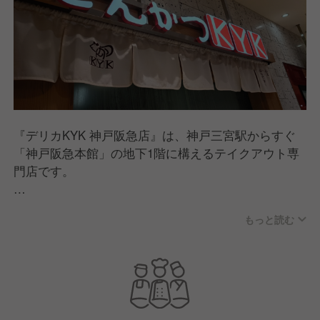
『デリカKYK 神戸阪急店』は、神戸三宮駅からすぐ
「神戸阪急本館」の地下1階に構えるテイクアウト専
門店です。
関西エリアにて展開する、人気のとんかつ専門店「と
もっと読む
んかつKYK」のお持ち帰り専門店として、自慢の美味
しいとんかつ、四季折々の食材を活かした副菜などメ
ニューを提供。
ご注文いただいてから調理をおこない、出来立て・揚
げたての味わいをご家庭にお届けています。