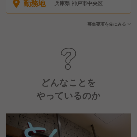
勤務地
産前産後休暇※実績あり ■育児
兵庫県 神戸市中央区
休暇※実績あり(育休後復帰率
90%)
募集要項を先にみる
どんなことを
やっているのか