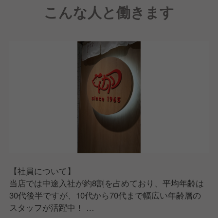
こんな人と働きます
神戸阪急に位置し、神戸三宮駅含め周辺の駅からのア
クセスも非常にいいので、多くのお客様にご利用いた
だいています。
これからも、お客様に「また来るね」と言っていただ
けるような、地域に根ざしたお店づくりを目指してま
いります。そこで現在は、体制強化を図っていくため
に共に成長していただける新しいメンバーを募集中で
す。
【社員について】
当店では中途入社が約8割を占めており、平均年齢は
30代後半ですが、10代から70代まで幅広い年齢層の
スタッフが活躍中！