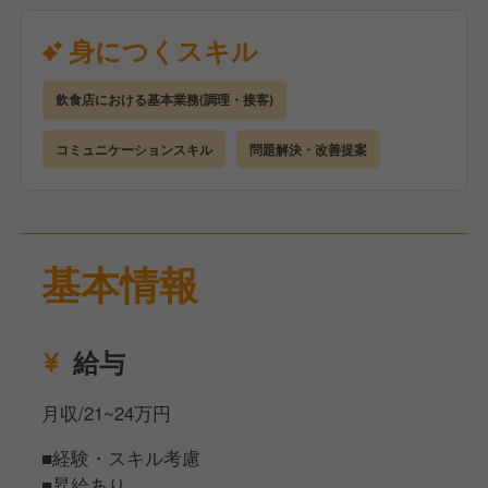
を図るためのものです。
飲食経験者優遇ではありますが、未経験の方も大歓迎
身につくスキル
です！
飲食店における基本業務(調理・接客)
【仕事内容】
まずはできるところからお任せしていきますが、全業
コミュニケーションスキル
問題解決・改善提案
務において先輩スタッフがしっかりフォロー・サポー
トしていきますので、ご安心ください。
◾️接客業務
基本情報
ご注文受付、料理のお渡し、レジ・お会計など、お客
様との大切な接点となる業務をお願いします。
お持ち帰り専門店なので短時間での接客になります
給与
が、「心と味でおもてなし」の理念のもと、心を込め
た応対をしていただけたらと思います。
月収/21~24万円
◾️調理業務
■経験・スキル考慮
とんかつ、その他の料理も含めての仕込みから盛り付
■昇給あり