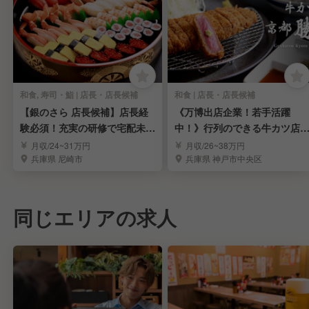
和食, 寿司・鮨 | 店長・店長候補
和食 | 店長・店長候補
【銀のさら 店長候補】店長経
《万博出店企業！若手活躍
験必須！充実の研修で宅配未経
中！》行列のできる牛カツ店
験でも安心◎
店長候補募集
月収/24~31万円
月収/26~38万円
兵庫県 尼崎市
兵庫県 神戸市中央区
同じエリアの求人