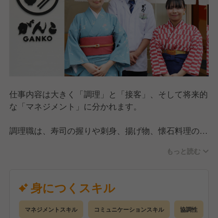
仕事内容は大きく「調理」と「接客」、そして将来的
な「マネジメント」に分かれます。
調理職は、寿司の握りや刺身、揚げ物、懐石料理の調
理を担当します。未経験でも「調理アカデミー」等の
もっと読む
研修で基礎から学べるほか、DX導入により効率的に
技を磨ける環境です。
身につくスキル
接客職は、料理の提供やご案内を通じた「おもてな
し」が主役です。一般店舗から着物で接客する「お屋
マネジメントスキル
コミュニケーションスキル
協調性
敷」まであり、質の高い作法が身につきます。