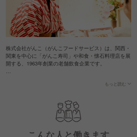
株式会社がんこ（がんこフードサービス）は、関西・
関東を中心に「がんこ寿司」や和食・懐石料理店を展
開する、1963年創業の老舗飲食企業です。
「旨くて安くて楽しい」をモットーに、職人が握る寿
もっと読む
司やこだわりの和食を、誰もが楽しめるリーズナブル
な価格で提供しています。また、近年では歴史的な邸
宅を再生した「お屋敷レストラン」の運営や、介護事
業への進出、海外展開など、飲食の枠を超えた幅広い
事業を手掛けているのが特徴です。
こんな人と働きます