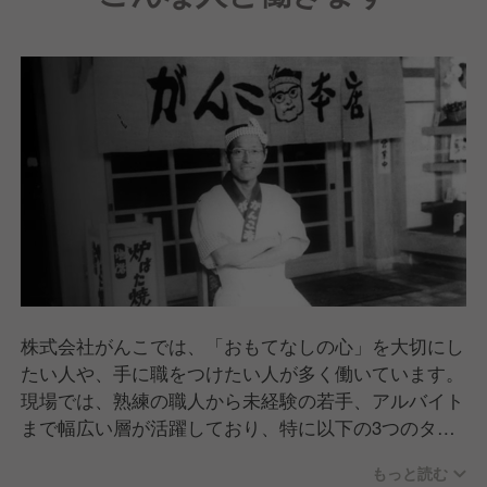
株式会社がんこでは、「おもてなしの心」を大切にし
たい人や、手に職をつけたい人が多く働いています。
現場では、熟練の職人から未経験の若手、アルバイト
まで幅広い層が活躍しており、特に以下の3つのタイ
プが目立ちます。
もっと読む
「和」の技術を学びたい人：本格的な寿司や懐石料理