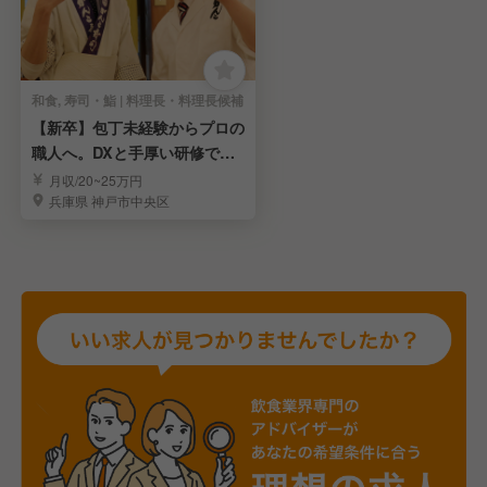
和食, 寿司・鮨 | 料理長・料理長候補
【新卒】包丁未経験からプロの
職人へ。DXと手厚い研修で成
長を支える！！
月収/20~25万円
兵庫県 神戸市中央区