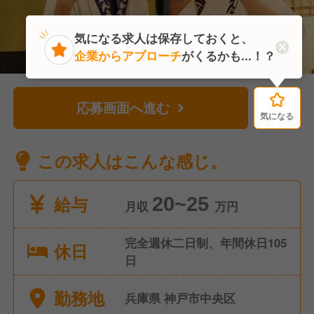
気になる求人は保存しておくと、
企業からアプローチ
がくるかも...！？
応募画面へ進む
気になる
気になる
この求人はこんな感じ。
給与
20~25
月収
万円
完全週休二日制、年間休日105
休日
日
勤務地
兵庫県 神戸市中央区