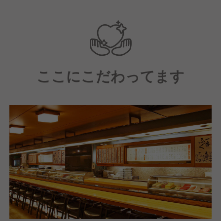
の技術を、体系的な教育システムで学びたい志向の
人。
人と接するのが好きな人：マニュアルを超えた「おも
てなし」を重視するため、お客様の喜びを自分の活力
にできる人。
ここにこだわってます
安定して長く働きたい人：飲食業界では珍しい手厚い
福利厚生（寮や家族支援）に魅力を感じ、腰を据えて
キャリアを築きたい人。