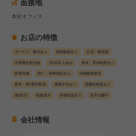
面接地
本社オフィス
お店の特徴
ボーナス・賞与あり
昇給制度あり
社宅・寮完備
交通費全額支給
月8日以上休み
産休・育休制度あり
終電考慮
賄い・食事補助あり
未経験者歓迎
新卒・第2新卒歓迎
資格手当あり
退職金制度あり
週休2日
制服貸与
研修制度あり
若手活躍中
会社情報