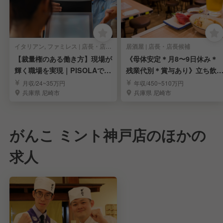
イタリアン, ファミレス | 店長・店長候補
居酒屋 | 店長・店長候補
【裁量権のある働き方】現場が
《母体安定＊月8〜9日休み＊
輝く職場を実現｜PISOLAで店
残業代別＊賞与あり》立ち飲
長候補募集
居酒屋「晩杯屋」
月収/24~35万円
年収/450~510万円
兵庫県 尼崎市
兵庫県 尼崎市
がんこ ミント神戸店のほかの
求人