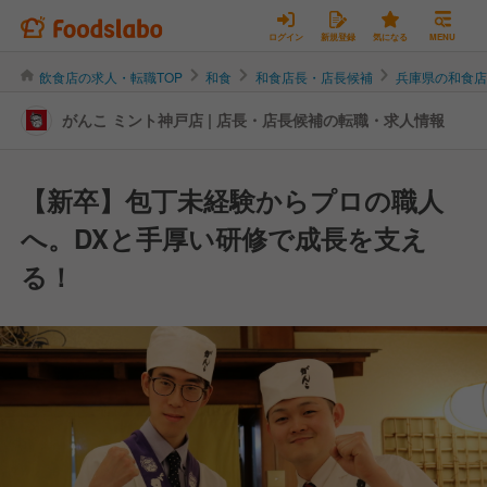
ログイン
新規登録
気になる
MENU
飲食店の求人・転職TOP
和食
和食店長・店長候補
兵庫県の和食
がんこ ミント神戸店 | 店長・店長候補の転職・求人情報
【新卒】包丁未経験からプロの職人
へ。DXと手厚い研修で成長を支え
る！