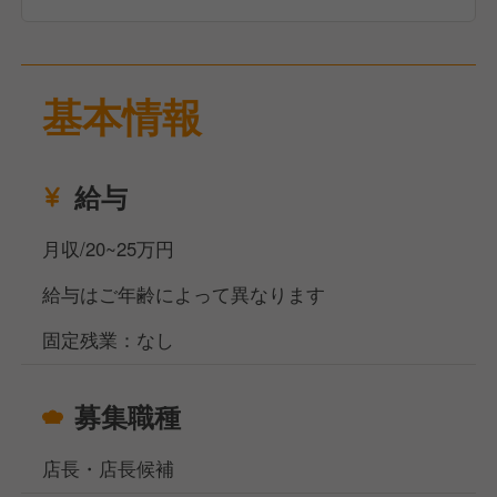
経験を積んだ後は、店長や料理長として売上管理、シ
フト作成、メニュー企画などの店舗経営に携わりま
基本情報
す。現場の声を大切にする社風のため、自身のアイデ
アで店舗を活気づけるやりがいがあります。
給与
月収/20~25万円
給与はご年齢によって異なります
固定残業：なし
募集職種
店長・店長候補