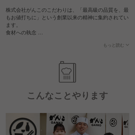
株式会社がんこのこだわりは、「最高級の品質を、最
もお値打ちに」という創業以来の精神に集約されてい
ます。
食材への執念
店主自ら市場で目利きを行う伝統を守り、鮮魚や豆
もっと読む
腐、米など厳選した素材を自社工場で加工。中間コス
トを省くことで、高品質な和食をリーズナブルに提供
しています。
「お屋敷」という文化再生
歴史的価値のある邸宅を買い取り、庭園と共に保存・
再生。高級な空間で手頃な料理を楽しめる「お屋敷レ
こんなことやります
ストラン」は、同社独自の文化貢献です。
伝統×革新の調理
職人の手仕事（技）を重んじつつ、最新の調理科学や
DXを導入。誰が作っても「がんこの味」を守れる科
学的な仕組みづくりにこだわっています。