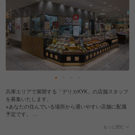
【労働環境について】
現在は月9日休みに改善し、年間休日も111日で、プ
ライベートとのバランスを大切にできる環境を整えて
います。
また、委員会活動を通じて従業員の声を大切にしてい
るので、比較的風通しのいい職場といえるでしょう。
そして、女性が働きやすい職場づくりにも積極的に取
り組んでおり、実際に採用者の半数以上が女性で、育
児休業後の復帰率も90%と高い実績があります。
【福利厚生について】
兵庫エリアで展開する「デリカKYK」の店舗スタッフ
運営元は長い歴史を持つ老舗安定企業ですので、充実
を募集いたします。
した福利厚生を完備。
※あなたの住んでいる場所から通いやすい店舗に配属
賞与は年2回、家族手当や子育て支援制度、退職金制
予定です。
度（勤続3年以上）や財形貯蓄制度、確定給付年金制
度など長期的に安心して働ける制度を整えています。
もっと読む
今回の募集背景は人手不足ではなく、今後の体制強化