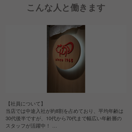
こんな人と働きます
神戸阪急に位置し、神戸三宮駅含め周辺の駅からのア
クセスも非常にいいので、多くのお客様にご利用いた
だいています。
これからも、お客様に「また来るね」と言っていただ
けるような、地域に根ざしたお店づくりを目指してま
いります。そこで現在は、体制強化を図っていくため
に共に成長していただける新しいメンバーを募集中で
す。
【社員について】
当店では中途入社が約8割を占めており、平均年齢は
30代後半ですが、10代から70代まで幅広い年齢層の
スタッフが活躍中！