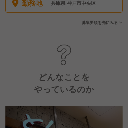
勤務地
産前産後休暇※実績あり ■育児
兵庫県 神戸市中央区
休暇※実績あり(育休後復帰率
90%)
募集要項を先にみる
どんなことを
やっているのか