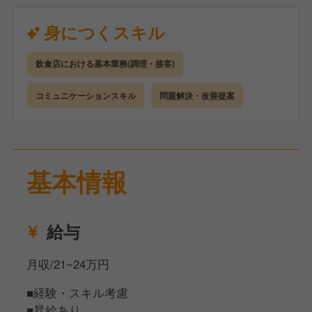
を図るためのものです。
飲食経験者優遇ではありますが、未経験の方も大歓迎
身につくスキル
です！
飲食店における基本業務(調理・接客)
【仕事内容】
まずはできるところからお任せしていきますが、全業
コミュニケーションスキル
問題解決・改善提案
務において先輩スタッフがしっかりフォロー・サポー
トしていきますので、ご安心ください。
◾️接客業務
基本情報
ご注文受付、料理のお渡し、レジ・お会計など、お客
様との大切な接点となる業務をお願いします。
お持ち帰り専門店なので短時間での接客になります
給与
が、「心と味でおもてなし」の理念のもと、心を込め
た応対をしていただけたらと思います。
月収/21~24万円
◾️調理業務
■経験・スキル考慮
とんかつ、その他の料理も含めての仕込みから盛り付
■昇給あり