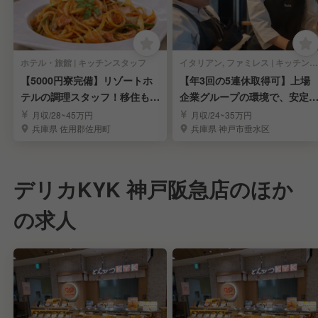
ホテル・旅館 | キッチンスタッフ
イタリアン, ファミレス | キッチンスタッフ
【5000円寮完備】リゾートホ
【年3回の5連休取得可】上場
テルの調理スタッフ！移住も大
企業グループの環境で、安定
歓迎！
たキャリアアップ！
月収/28~45万円
月収/24~35万円
兵庫県 佐用郡佐用町
兵庫県 神戸市垂水区
デリカKYK 神戸阪急店のほか
の求人