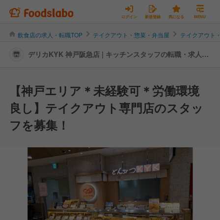
ログイン
新規登録
気になる
MENU
飲食店の求人・転職TOP
テイクアウト・惣菜・弁当屋
テイクアウト
デリカKYK 神戸阪急店 | キッチンスタッフの転職・求人情
報
【神戸エリア＊未経験可＊労働環境
良し】テイクアウト専門店のスタッ
フを募集！