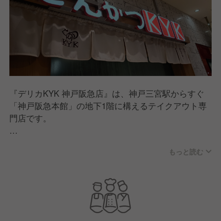
『デリカKYK 神戸阪急店』は、神戸三宮駅からすぐ
「神戸阪急本館」の地下1階に構えるテイクアウト専
門店です。
関西エリアにて展開する、人気のとんかつ専門店「と
もっと読む
んかつKYK」のお持ち帰り専門店として、自慢の美味
しいとんかつ、四季折々の食材を活かした副菜などメ
ニューを提供。
ご注文いただいてから調理をおこない、出来立て・揚
げたての味わいをご家庭にお届けています。