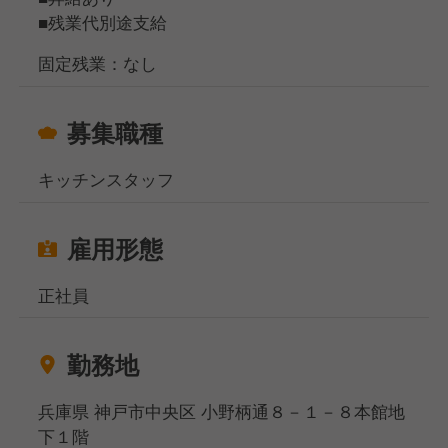
けまでの調理をお任せします。
■残業代別途支給
注文を受けてから調理をしていきますが、セントラル
キッチンを活用しているため、そこまで複雑なオペレ
固定残業：なし
ーションではないので調理未経験の方でもすぐに慣れ
るかと思います。
募集職種
【キャリアについて】
キッチンスタッフ
やる気のある方には店長へのキャリアアップも可能！
年1回、昇格するための研修も実施しているので、店
舗運営やマネジメントスキルを身につけ、ステップア
雇用形態
ップをめざせます。
また、私たちはあなたらしいキャリアを歩んで欲しい
正社員
ので、決して「社員だから店長になって欲しい」とい
った考えは持っていません。
このお店でずっと働いていたい、ライフスタイルが変
勤務地
わったから時短勤務がいいなどなど、できる限りあな
たに合わせた働き方を提供いたします。
兵庫県 神戸市中央区 小野柄通８－１－８本館地
下１階