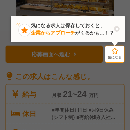
気になる求人は保存しておくと、
企業からアプローチ
がくるかも...！？
応募画面へ進む
気になる
気になる
この求人はこんな感じ。
給与
21~24
月収
万円
■年間休日111日 ■月9日休み
休日
(シフト制) ■有給休暇(入社半
年経過後に付与) ■慶弔休暇 ■