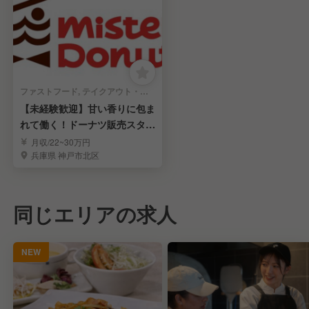
ファストフード, テイクアウト・惣菜・弁当屋 | キッチンスタッフ
【未経験歓迎】甘い香りに包ま
れて働く！ドーナツ販売スタッ
フ
月収/22~30万円
兵庫県 神戸市北区
同じエリアの求人
NEW