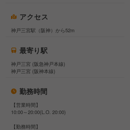
関西で長年愛され続けるデリカKYKで、一緒に働いて
みませんか？
アクセス
少しでもご興味がありましたら、ぜひご応募くださ
い！
神戸三宮駅（阪神）から52m
最寄り駅
神戸三宮 (阪急神戸本線)
神戸三宮 (阪神本線)
勤務時間
【営業時間】
10:00～20:00(L.O. 20:00)
【勤務時間】