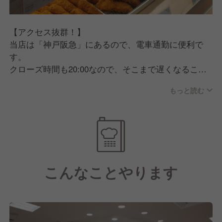
お客様に真心を込めたサービスを提供するために、以
下のような方を求めています。
【アクセス抜群！】
◾️表情が明るい人
当店は「神戸阪急」にあるので、電車通勤に便利で
接客で何より大事なことは、笑顔かなと思います。
す。
あなたの笑顔でお客様をお出迎えするのもそうです
クローズ時間も20:00なので、そこまで遅くなること
が、その笑顔がお店の雰囲気も良くしていき、気持ち
なく帰れるかと思います。
のいい職場になるでしょう。
もっと読む
【未経験でも安心の業務オペレーション】
◾️コミュニケーションを大切にする人
スタッフの負担を減らすために、デリカKYKではセン
チームワークを大切にしている職場なので、仕事をす
トラルキッチンを活用して調理工程を効率化していま
る上でスタッフ同士の連携は不可欠です。
す。
だからこそ、お客様だけでなくスタッフと良好な関係
そのため、調理に関しては最終工程に集中していただ
を築いていくために、「コミュニケーションは大事」
こんなことやります
くオペレーションなので、未経験の方でも躓くこと無
だと心がけて働ける方を求めています。
く業務を覚えていけるかと思います。
また、社内研修制度も充実しているので、接客やマネ
ジメントなどスキルを着実に身につけながら成長でき
ます！