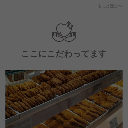
飲食業界出身者が多い一方で、若い世代では未経験か
もっと読む
らスタートした仲間も多数在籍しており、ありがたい
ことに長い間勤続されている方が多いことも特徴の一
つです。
職場はコミュニケーションを大切にする温かい雰囲気
で、スタッフ同士がしっかりと連携を取りながら協力
ここにこだわってます
して働いています。
そして、私たちは「心と味でおもてなし」を経営理念
として掲げており、真心と誠実さを込めたサービス
と、味への徹底的なこだわりを大切にしています。
マニュアルに頼るのではなく、従業員一人ひとりがお
客様の目線に立って考え、行動することを重視した職
場環境です。
【求める人物像】
私たちの経営理念「心と味でおもてなし」に共感し、