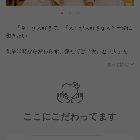
-----『食』が大好きで、『人』が大好きな人と一緒に
働きたい
創業当時から変わらず、弊社では『食』と『人』を大
切に考えています。
もっと読む
私たちの使命は、経営理念にもある《人々にパワー
を》与えることです。
そのために、
・誰よりも『食』が大好きだ！
・誰よりも『人』が大好きだ！
と声を大にして言い切れる方と働きたいと強く願って
ここにこだわってます
います。