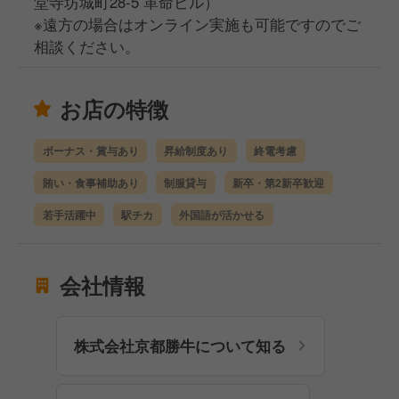
堂寺坊城町28-5 革命ビル）
※遠方の場合はオンライン実施も可能ですのでご
相談ください。
お店の特徴
ボーナス・賞与あり
昇給制度あり
終電考慮
賄い・食事補助あり
制服貸与
新卒・第2新卒歓迎
若手活躍中
駅チカ
外国語が活かせる
会社情報
株式会社京都勝牛について知る