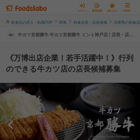
ログイン
新規登録
気になる
MENU
飲食店の求人・転職TOP
和食
和食店長・店長候補
兵庫県の和食
牛カツ京都勝牛 牛カツ京都勝牛 ミント神戸店 | 店長・店長
候補の転職・求人情報
《万博出店企業！若手活躍中！》行列
のできる牛カツ店の店長候補募集