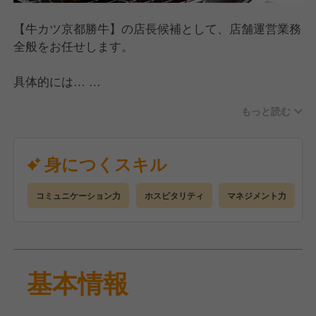
【牛カツ京都勝牛】の店長候補として、店舗運営業務
全般をお任せします。
具体的には…
・お客様のご案内やオーダー伺い
もっと読む
・お食事の提供、お会計
・食材の発注、棚卸
・売上、利益管理
身につくスキル
・スタッフの採用、育成 など
コミュニケーション力
ホスピタリティ
マネジメント力
まずはスタッフとたくさんコミュニケーションをと
り、現場に慣れていくことから始めましょう！
慣れてきたら店長を目指して、売上などの収支管理、
仕入れや在庫管理、アルバイトスタッフの教育や管理
基本情報
などさまざまなマネジメント業務にも携わっていただ
きます！