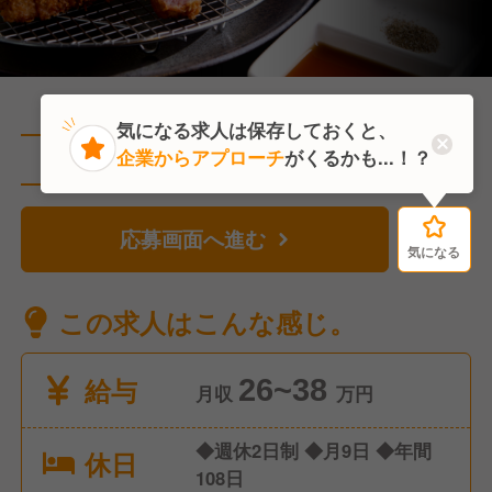
気になる求人は保存しておくと、
企業からアプローチ
がくるかも...！？
直近1人がこの求人を検討中
応募画面へ進む
気になる
気になる
この求人はこんな感じ。
給与
26~38
月収
万円
◆週休2日制 ◆月9日 ◆年間
休日
108日