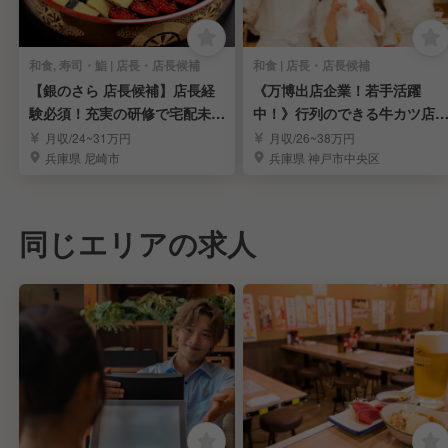
和食, 寿司・鮨 | 店長・店長候補
和食 | 店長・店長候補
【銀のさら 店長候補】店長経
《万博出店企業！若手活躍
験必須！充実の研修で宅配未経
中！》行列のできる牛カツ店
験でも安心◎
店長候補募集
月収/24~31万円
月収/26~38万円
兵庫県 尼崎市
兵庫県 神戸市中央区
同じエリアの求人