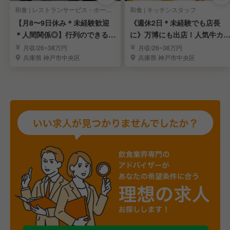
和食 | レストランサービス・ホールスタッフ
和食 | キッチンスタッフ
【月8〜9日休み＊未経験歓迎
《週休2日＊未経験でも店長
＊人間関係◎】行列のできる牛
に》万博にも出店！人気牛カ
カツ店「京都勝牛」
専門店のスタッフ募集
月収/26~38万円
月収/26~38万円
兵庫県 神戸市中央区
兵庫県 神戸市中央区