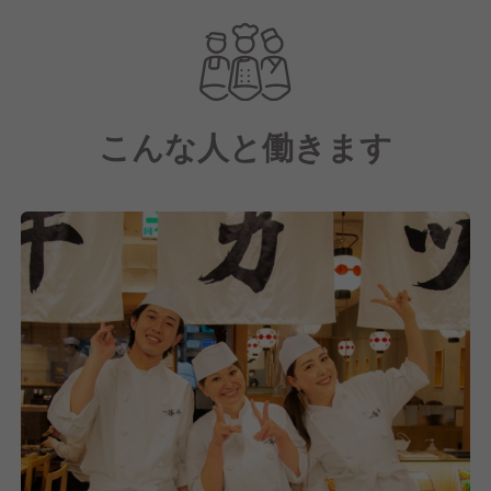
2025年には大阪・関西万博にも出店し、
世界各国から来られたお客様に牛カツをご賞味いただ
きました。
こんな人と働きます
いつの日か「寿司SUSHI」「天ぷらTEMPURA」「ラ
ーメンRAMEN」のように、
『牛カツGYUKATSU』が和食文化のスタンダードと
して定着するように、
日々美味しさを追求し、一食一食を実直に提供してま
いります。