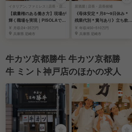
イタリアン, ファミレス | 店長・店長候補
居酒屋 | 店長・店長候補
【裁量権のある働き方】現場が
《母体安定＊月8〜9日休み＊
輝く職場を実現｜PISOLAで店
残業代別＊賞与あり》立ち飲
長候補募集
居酒屋「晩杯屋」
月収/24~35万円
年収/450~510万円
兵庫県 尼崎市
兵庫県 尼崎市
牛カツ京都勝牛 牛カツ京都勝
牛 ミント神戸店のほかの求人