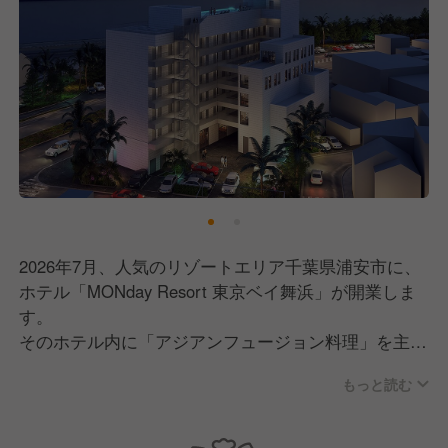
2026年7月、人気のリゾートエリア千葉県浦安市に、
ホテル「MONday Resort 東京ベイ舞浜」が開業しま
す。
そのホテル内に「アジアンフュージョン料理」を主軸
としたレストランをオープン。
もっと読む
吹き抜けの開放的な店内空間のすぐそばにはプールを
併設、非日常を味わえるレストランです。