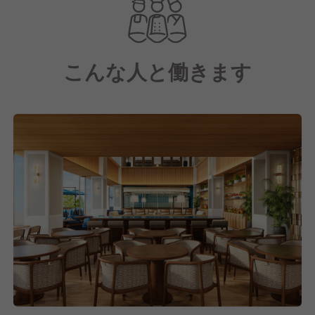
メニューはアジア各国の料理、メキシカンなどエスニ
ックな要素も取り入れたフュージョン料理を提供予
定、驚きと発見、感動のある食体験を実現します。
こんな人と働きます
運営会社は国内外で20以上の施設を運営中、安定した
経営基盤があるため安心して長く勤められる環境なの
もうれしいポイント◎
オープニングメンバーとしてゼロからお店を作り上げ
ていくやりがいと、新しいことに挑戦できるチャンス
があります。