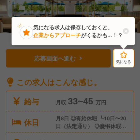
気になる求人は保存しておくと、
企業からアプローチ
がくるかも...！？
応募画面へ進む
気になる
気になる
この求人はこんな感じ。
給与
33~45
月収
万円
月8日 ◎有給休暇 ┗10日〜20
休日
日（法定通り） ◎慶弔休暇 ◎
産前産後休暇（取得実績あ