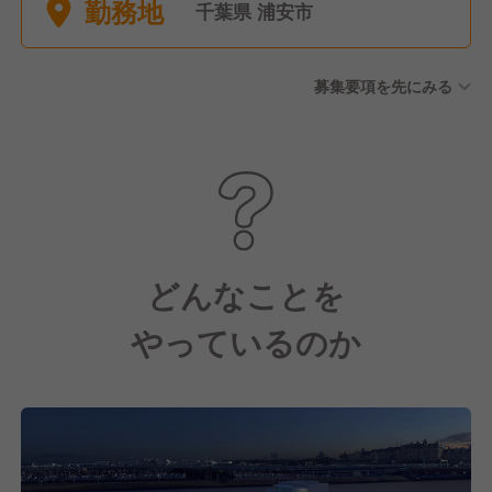
勤務地
り） ◎育児休業（取得実績あ
千葉県 浦安市
り） ◎介護休暇 ◎夏季休暇
◎年末年始休暇休暇
募集要項を先にみる
どんなことを
やっているのか