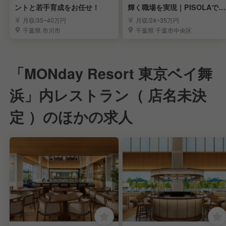
ントと若手育成をお任せ！
輝く職場を実現｜PISOLAで料
理長候補募集
月収/35~40万円
月収/24~35万円
千葉県 市川市
千葉県 千葉市中央区
「MONday Resort 東京ベイ舞
浜」内レストラン（ 店名未決
定 ）のほかの求人