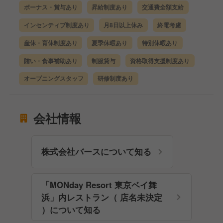
ボーナス・賞与あり
昇給制度あり
交通費全額支給
インセンティブ制度あり
月8日以上休み
終電考慮
産休・育休制度あり
夏季休暇あり
特別休暇あり
賄い・食事補助あり
制服貸与
資格取得支援制度あり
オープニングスタッフ
研修制度あり
会社情報
株式会社バースについて知る
「MONday Resort 東京ベイ舞
浜」内レストラン（ 店名未決定
）について知る