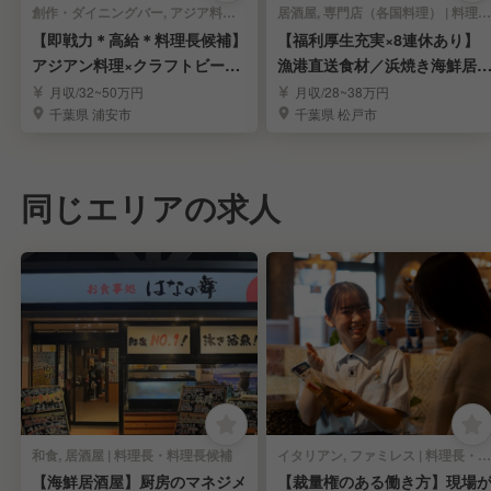
創作・ダイニングバー, アジア料理・エスニック | 料理長・料理長候補
居酒屋, 専門店（各国料理） | 料理長・料理長候補
【即戦力＊高給＊料理長候補】
【福利厚生充実×8連休あり】
アジアン料理×クラフトビール
漁港直送食材／浜焼き海鮮居
のお店／新浦安
屋で料理長候補募集
月収/32~50万円
月収/28~38万円
千葉県 浦安市
千葉県 松戸市
同じエリアの求人
和食, 居酒屋 | 料理長・料理長候補
イタリアン, ファミレス | 料理長・料理長候補
【海鮮居酒屋】厨房のマネジメ
【裁量権のある働き方】現場