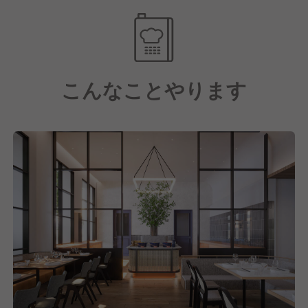
飲食業界で長く安心してキャリアを築ける環境を整備
しています。
同時に、マネジメントに必要なスキルや、経営に関わ
こんなことやります
る知識を磨けます◎
「いつか自分のお店を持ちたい！」と考えている方に
は、絶好のチャンス。
会社全体を上げてバックアップします。
またホテル内ダイニングのため、営業時間が決まって
おり残業も少なめ、安定して働けるのも嬉しいポイン
ト。
気持ちに余裕が生まれるため、さまざまなシーンでホ
スピタリティが活かせます。
また新しいメニュー開発やイベント企画など、創造的
な仕事に意欲的に取り組むことが可能です。
あなたのアイデアを存分に活かし、お店を盛り上げて
いってください。