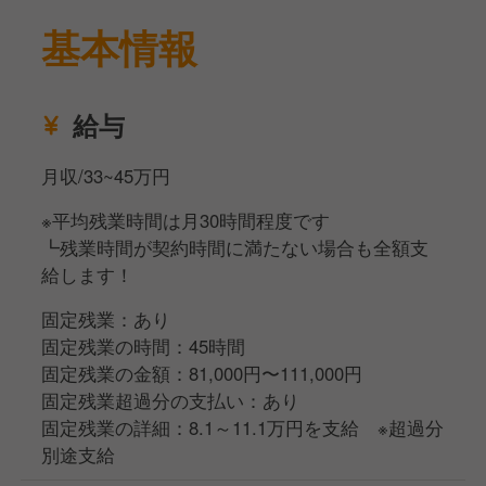
メニューまで、幅広いシーンに対応。あなたのアイデ
基本情報
アを活かした新メニューの立案・開発にも携わってい
ただけます。
給与
★オペレーション構築と数値管理
仕入れ、在庫管理、計数管理を担い、多忙な時間帯で
月収/33~45万円
もクオリティを落とさない効率的なオペレーション構
築を目指してください。
※平均残業時間は月30時間程度です
┗残業時間が契約時間に満たない場合も全額支
★独立・キャリアアップへの挑戦
給します！
「いつか自分の店を持ちたい」という独立志望の方を
会社全体でバックアップします。
固定残業：あり
経営知識を実践で学びながら、成長企業のコアメンバ
固定残業の時間：45時間
ーとして、複数店舗を統括する総料理長へのステップ
固定残業の金額：81,000円〜111,000円
アップも目指せる環境です。
固定残業超過分の支払い：あり
固定残業の詳細：8.1～11.1万円を支給 ※超過分
別途支給