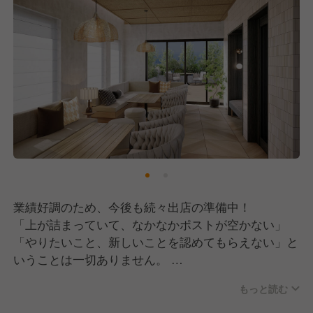
熱意を持ったリーダー候補や、フレッシュな感性を持
った異業種からの挑戦も歓迎します◎
上司や社長とも直接意見を交わせる風通しの良さがあ
り、誰かの挑戦をみんなでバックアップする、非常に
ポジティブでチームワークを重視した職場環境です。
業績好調のため、今後も続々出店の準備中！
「上が詰まっていて、なかなかポストが空かない」
「やりたいこと、新しいことを認めてもらえない」と
いうことは一切ありません。
新規店舗の立ち上げや、ワンランク上のキャリアも目
もっと読む
指せる環境です◎
実績はしっかり評価して、給与に反映していきます！