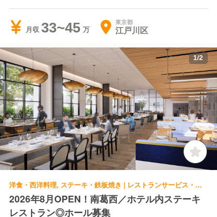
（店名未決定）
東京都
33~45
江戸川区
月収
1
/
2
洋食・西洋料理, ステーキ・鉄板焼き | レストランサービス・ホールスタッフ
2026年8月OPEN！南葛西／ホテル内ステーキ
レストラン◎ホール募集