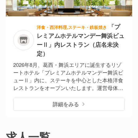
あるため安心して長く勤められる環境なのもう
れしいポイント。 オープニングメンバーとして
ゼロからお店を作り上げていくやりがいと、新
しいことに挑戦できるチャンスがあります。
「プ
洋食・西洋料理,ステーキ・鉄板焼き
レミアムホテルマンデー舞浜ビュ
ーⅡ」内レストラン（店名未決
定）
2026年8月、葛西・舞浜エリアに誕生するリゾ
ートホテル「プレミアムホテルマンデー舞浜ビ
ューⅡ」内に、ステーキを中心とした本格洋食
レストランをオープンいたします。運営母体の
株式会社バースは、東京・京都・海外で21店舗
を展開する成長企業です。厳選した肉料理と旬
詳細をみる
の食材をシンプルに楽しむスタイルを提案し、
ホテルならではのホスピタリティと安定した運
営基盤を強みに、お客様の記憶に残る一皿を提
求人一覧
供してまいります。今夏には近隣で2店舗の連