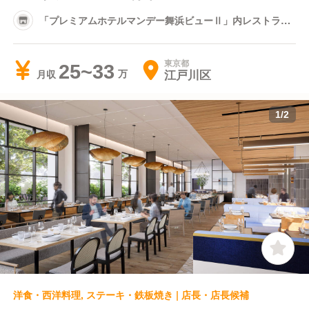
「プレミアムホテルマンデー舞浜ビューⅡ」内レストラン
（店名未決定）
東京都
25~33
江戸川区
月収
1
/
2
洋食・西洋料理, ステーキ・鉄板焼き | 店長・店長候補