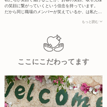
の笑顔に繋がっていくという信念を持っています。
だから同じ職場のメンバーが笑えているか、は私たち
にとって最も重要なこと。
もっと読む
どんな時も、最高のチーム作りを目指して進んでいき
ます。
ここにこだわってます