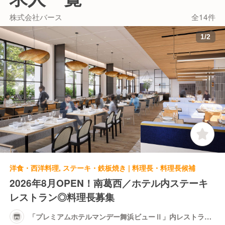
続出店を予定しており、組織拡大に伴うポスト
株式会社バース
全14件
の創出と、スピード感のある店舗運営を行って
います。
1
/
2
洋食・西洋料理, ステーキ・鉄板焼き | 料理長・料理長候補
2026年8月OPEN！南葛西／ホテル内ステーキ
レストラン◎料理長募集
「プレミアムホテルマンデー舞浜ビューⅡ」内レストラン