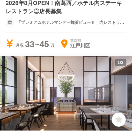
2026年8月OPEN！南葛西／ホテル内ステーキ
レストラン◎店長募集
「プレミアムホテルマンデー舞浜ビューⅡ」内レストラン
（店名未決定）
東京都
33~45
江戸川区
月収
1
/
2