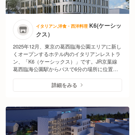
K6(ケーシッ
イタリアン,洋食・西洋料理
クス）
2025年12月、東京の葛西臨海公園エリアに新し
くオープンするホテル内のイタリアンレストラ
ン、「K6（ケーシックス）」です。JR京葉線
葛西臨海公園駅からバスで6分の場所に位置
し、近隣のアミューズメント施設や観光客、修
学旅行生など、幅広いお客様をお迎えします。
詳細をみる
当店のメインは、本場仕込みのピザを中心とし
たイタリア料理。ランチからディナーまで、驚
きと発見のあるメニュー展開をしていきます。
客単価は4,000円〜5,000円を想定、カジュアル
ながらもホテル内レストランならではの落ち着
いた雰囲気のなかで、上質な料理とサービスを