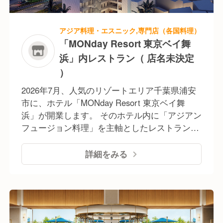
提供します。 席数80席と広々とした開放的な
空間で、チーム一丸となってお客様を最高の笑
顔でおもてなしします。 運営会社は安定した経
アジア料理・エスニック,専門店（各国料理）
営基盤があるため、安心して長く働けるのも嬉
「MONday Resort 東京ベイ舞
しいポイント。 オープニングメンバーとしてゼ
浜」内レストラン（ 店名未決定
ロからお店を作り上げていくやりがいと、新し
）
いことに挑戦できるチャンスをつかみましょ
う。" 安定した経営基盤のもと、安心して長く
2026年7月、人気のリゾートエリア千葉県浦安
働ける環境です。オープニングメンバーとし
市に、ホテル「MONday Resort 東京ベイ舞
て、ゼロからお店を作り上げていくやりがい
浜」が開業します。 そのホテル内に「アジアン
と、新しいことに挑戦できるチャンスがここに
フュージョン料理」を主軸としたレストランを
あります。
オープン。 吹き抜けの開放的な店内空間のすぐ
そばにはプールを併設、非日常を味わえるレス
詳細をみる
トランです。 メニューはアジア各国の料理、メ
キシカンなどエスニックな要素も取り入れたフ
ュージョン料理を提供予定、驚きと発見、感動
のある食体験を実現します。 運営会社は国内外
で20以上の施設を運営中、安定した経営基盤が