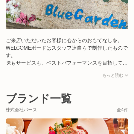
ご来店いただいたお客様に心からのおもてなしを。
WELCOMEボードはスタッフ達自らで制作したもので
す。
味もサービスも、ベストパフォーマンスを目指して、
抜かりなく努力をしていきます。
もっと読む
それはラーメンであっても、和食でもイタリアンでも
変わりません。
お客様の最高の笑顔のために。
ブランド一覧
株式会社バース
全4件