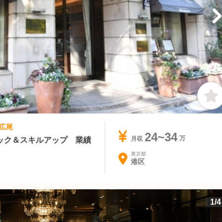
つ広尾
24~34
ック＆スキルアップ 業績
月収
東京都
港区
1
/
4