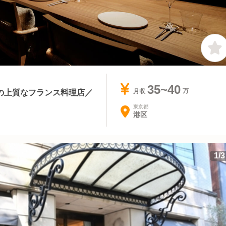
35~40
の上質なフランス料理店／
月収
東京都
港区
1
/
3