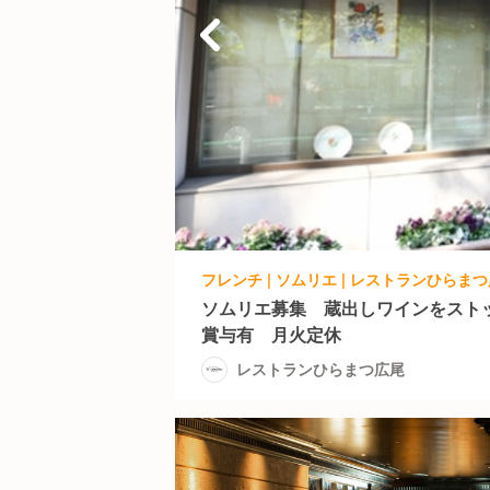
フレンチ | ソムリエ | レストランひらま
ソムリエ募集 蔵出しワインをスト
賞与有 月火定休
レストランひらまつ広尾