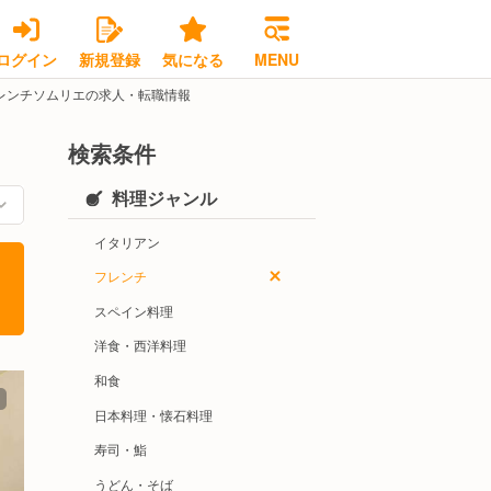
ログイン
新規登録
気になる
MENU
レンチソムリエの求人・転職情報
検索条件
料理ジャンル
イタリアン
フレンチ
スペイン料理
洋食・西洋料理
和食
日本料理・懐石料理
寿司・鮨
うどん・そば