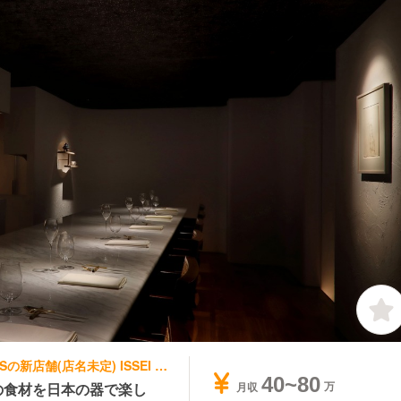
イタリアン, フレンチ | ソムリエ | GRAPESの新店舗(店名未定) ISSEI YUASA
40~80
の食材を日本の器で楽し
月収