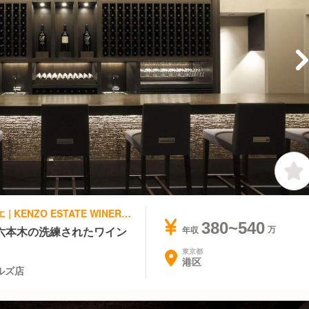
フレンチ, 創作・ダイニングバー | ソムリエ | KENZO ESTATE WINERY 六本木ヒルズ店
380~540
六本木の洗練されたワイン
年収
東京都
港区
ヒルズ店