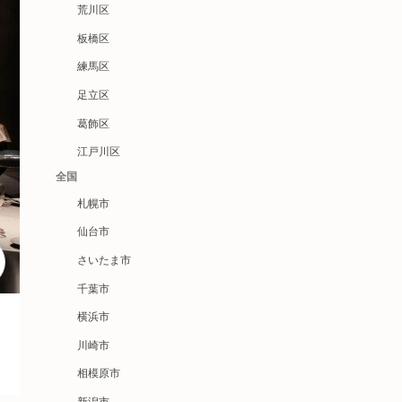
荒川区
板橋区
練馬区
足立区
葛飾区
江戸川区
全国
札幌市
仙台市
さいたま市
千葉市
横浜市
川崎市
相模原市
新潟市