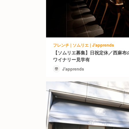
フレンチ | ソムリエ | J'apprends
【ソムリエ募集】日祝定休／西麻布
ワイナリー見学有
J'apprends