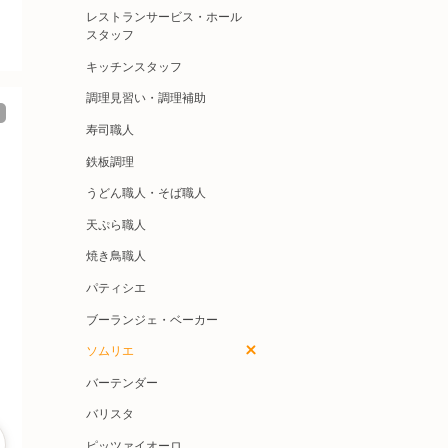
レストランサービス・ホール
スタッフ
キッチンスタッフ
調理見習い・調理補助
寿司職人
鉄板調理
うどん職人・そば職人
天ぷら職人
焼き鳥職人
パティシエ
ブーランジェ・ベーカー
ソムリエ
バーテンダー
バリスタ
ピッツァイオーロ