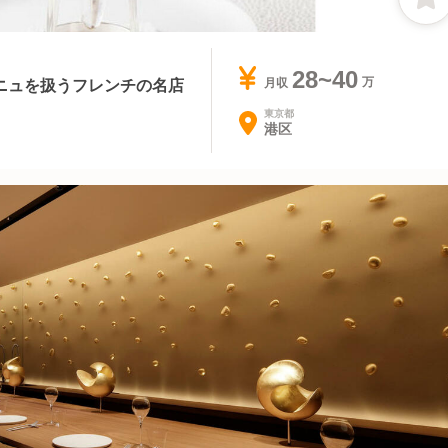
28~40
ニュを扱うフレンチの名店
月収
東京都
港区