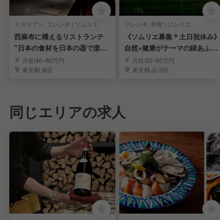
イタリアン, フレンチ | ソムリエ
フレンチ, 和食 | ソムリエ
西麻布に構えるリストランテ
《ソムリエ募集＊土日祝休み
"日本の食材を日本の器で楽し
自然×健康がテーマの緑あふれ
む”サーヴィス担当
るカフェレストラン
月収/40~80万円
月収/32~60万円
東京都 港区
東京都 品川区
同じエリアの求人