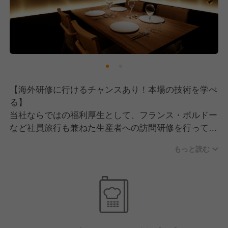
【海外研修に行けるチャンスあり！本場の技術を学べ
る】
当社ならではの福利厚生として、フランス・ボルドー
など社員旅行も兼ねた生産者への訪問研修を行ってお
り、現地でしか習得できない知識を養えます。
もっと読む
また、直輸入している特別なオリーブオイルをはじ
め、他社ではなかなか触れられないような希少な食材
も多く取り扱っているので、本物の技術を学べる環
境！
経験のある方は、そのスキルを存分に活かせます。