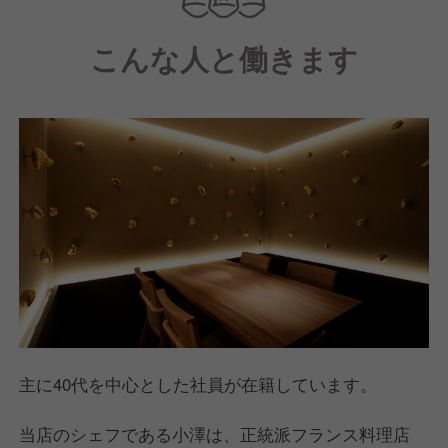
い×ONE IDEA」。
こんな人と働きます
土や木、石が持つ自然の美しさと高品質な料理を掛け
合わせています。
壁には、やわらかさと強さを感じる土をそのまま使用
し、直感的に自然とのつながりに触れられる空間を演
出しています。
主に40代を中心とした社員が在籍しています。
当店のシェフである小澤は、正統派フランス料理店