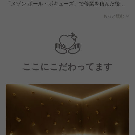
「メゾン ポール・ボキューズ」で修業を積んだ後渡
仏。
もっと読む
フランスのミシュラン星付きレストラン数店で経験を
積みました。
その後、「リベルテ・ア・ターブル・ド・タケダ」や
「Äta（代官山）」の料理長として活躍してきまし
た。
ここにこだわってます
また、私たちはスタッフ同士が意見やアイデアを共有
しやすい環境作りを心がけています。
そのため、ご入社後もあなたの個性を活かして働ける
職場です！