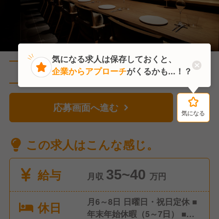
気になる求人は保存しておくと、
企業からアプローチ
がくるかも...！？
直近1人がこの求人を検討中
応募画面へ進む
気になる
気になる
この求人はこんな感じ。
給与
35~40
月収
万円
月6～8日 日曜日・祝日定休 ■
休日
年末年始休暇（5～7日） ■夏