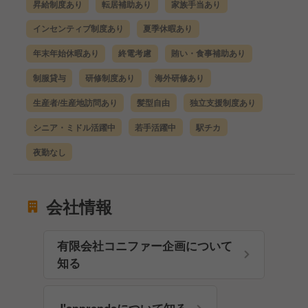
昇給制度あり
転居補助あり
家族手当あり
インセンティブ制度あり
夏季休暇あり
年末年始休暇あり
終電考慮
賄い・食事補助あり
制服貸与
研修制度あり
海外研修あり
生産者/生産地訪問あり
髪型自由
独立支援制度あり
シニア・ミドル活躍中
若手活躍中
駅チカ
夜勤なし
会社情報
有限会社コニファー企画について
知る