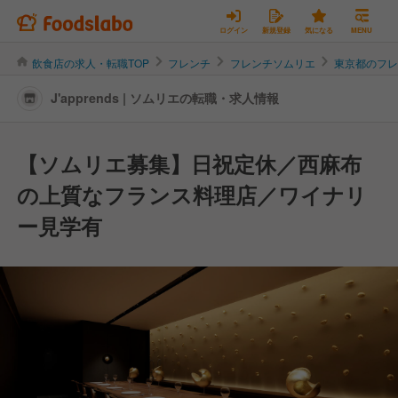
ログイン
新規登録
気になる
MENU
飲食店の求人・転職TOP
フレンチ
フレンチソムリエ
東京都のフ
J'apprends | ソムリエの転職・求人情報
【ソムリエ募集】日祝定休／西麻布
の上質なフランス料理店／ワイナリ
ー見学有