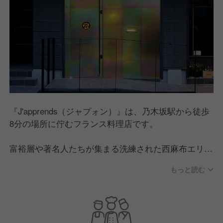
『J'apprends（ジャプォン）』は、乃木坂駅から徒歩
8分の場所に佇むフランス料理店です。
富裕層や著名人たちが集まる洗練された西麻布エリア
で、高揚感漂うカウンター席を含んだ11席をご用意。
もっと読む
料理は全10品のコースのみ提供しており、富山や高知
などの新鮮な食材は、オーナーが自ら生産者様から直
接仕入れ厳選素材を使用しています。
また、当店のデザインコンセプトは、「本質との出会