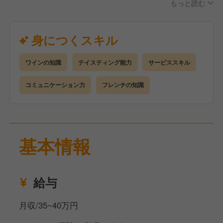
もっと読む
ミシュランの星獲得を目指す当店で、より高品質なお
もてなしを磨けるチャンスです！
身につくスキル
さらに、富山、山梨、長野へのワイナリー見学も行っ
ており、今までの経験を活かしながらもより成長でき
ワインの知識
テイスティング能力
サービススキル
る環境です！
コミュニケーション力
フレンチの知識
基本情報
給与
月収/35~40万円