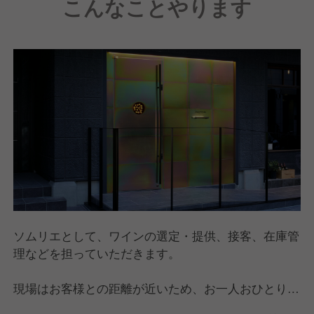
こんなことやります
さらに、「将来自分のお店を持ちたい！」という方に
は、徹底的にバックアップ。
独立支援制度もご用意しており、海外での修行を希望
する方もしっかりとサポートしています。
本気で学びたい方、自分の実力を試したいという方、
ぜひお待ちしています！
ソムリエとして、ワインの選定・提供、接客、在庫管
理などを担っていただきます。
現場はお客様との距離が近いため、お一人おひとりに
寄り添ったサービスを提供できます。