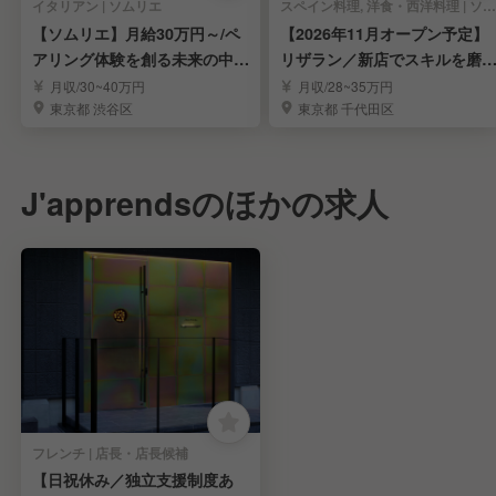
イタリアン | ソムリエ
スペイン料理, 洋食・西洋料理 | ソムリエ
【ソムリエ】月給30万円～/ペ
【2026年11月オープン予定】
アリング体験を創る未来の中核
リザラン／新店でスキルを磨
メンバー募集
ませんか？
月収/30~40万円
月収/28~35万円
東京都 渋谷区
東京都 千代田区
J'apprendsのほかの求人
フレンチ | 店長・店長候補
【日祝休み／独立支援制度あ