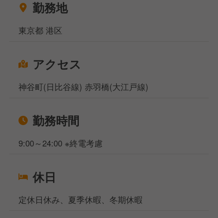
勤務地
ご相談ください！
相談窓口事務所は東京、大阪、名古屋、福岡の4拠点
東京都 港区
になりますが、WEB面談も実施しており、飲食専門
の転職・就職のプロが対応いたしますのでご安心くだ
さいませ。
アクセス
神谷町(日比谷線) 赤羽橋(大江戸線)
勤務時間
9:00～24:00 ※終電考慮
休日
定休日休み、夏季休暇、冬期休暇