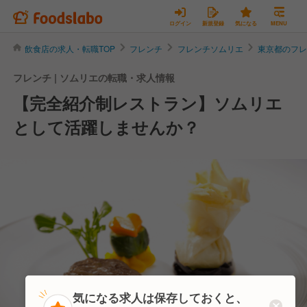
ログイン
新規登録
気になる
MENU
飲食店の求人・転職TOP
フレンチ
フレンチソムリエ
東京都のフ
フレンチ | ソムリエの転職・求人情報
【完全紹介制レストラン】ソムリエ
として活躍しませんか？
気になる求人は保存しておくと、