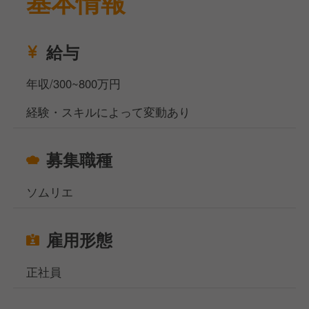
基本情報
ソムリエとして、ワインの提案とサービス、ワインリ
ストの管理と更新、お客様へのワインの知識やペアリ
ングのアドバイスなどを担当していただきます。
給与
ソムリエ資格をお持ちで、ワインに関する豊富な知識
を有する方・おもてなしの精神を持ち合わせた方を歓
年収/300~800万円
迎します。
経験・スキルによって変動あり
特別な空間でお客様へ最高のワインとサービスを提供
することができます。
募集職種
お休みは定休日制で、夏季・冬季の季節休暇がありま
す。
ソムリエ
待遇として、社員旅行、研修制度、業績賞与の支給が
あります。
雇用形態
当社サイト、フーズラボ・エージェントですがこのほ
かにも飲食店の求人を多数揃えております。
正社員
地元で働きたい方、都心部で働きたいけど引っ越しの
お金がなくて困っている方などなど…どんなお悩みも