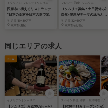
イタリアン, フレンチ | ソムリエ
フレンチ, 和食 | ソムリエ
西麻布に構えるリストランテ
《ソムリエ募集＊土日祝休み
"日本の食材を日本の器で楽し
自然×健康がテーマの緑あふれ
む”サーヴィス担当
るカフェレストラン
月収/40~80万円
月収/32~60万円
東京都 港区
東京都 品川区
同じエリアの求人
NEW
イタリアン | ソムリエ
スペイン料理, 洋食・西洋料理 | ソムリエ
【ソムリエ】月給30万円～/ペ
【2026年11月オープン予定】