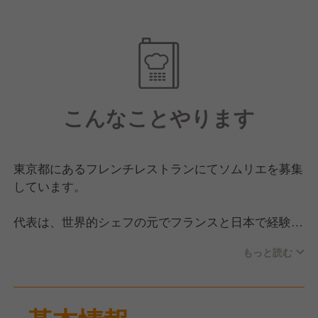
こんなことやります
東京都にあるフレンチレストランにてソムリエを募集
しています。
代表は、世界的シェフの元でフランスと日本で経験を
積み、パリ、ラスベガス、ニューヨーク、台湾などで
もっと読む
活躍した有名シェフです。
現在は東京都で完全紹介制のレストラン、バー、カフ
ェを運営しています。