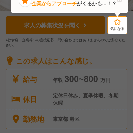
企業からアプローチ
がくるかも...！？
求人の募集状況を聞く
気になる
気になる
※飲食店・企業等への直接応募・問い合わせではありませんのでご安心くだ
さい。
この求人はこんな感じ。
給与
300~800
年収
万円
定休日休み、夏季休暇、冬期
休日
休暇
勤務地
東京都 港区