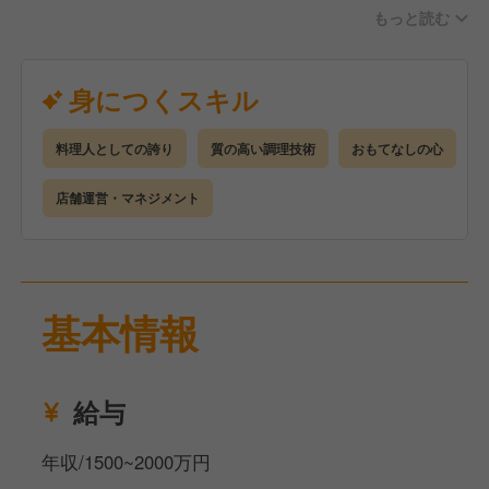
もっと読む
《渡米前》
Round One Delicious USA, Inc.日本支店の契約社員と
して入社。
身につくスキル
まずはお店の看板を背負える職人になれるように、国
内の加盟店舗で約1年間修行を積んでいただきます。
料理人としての誇り
質の高い調理技術
おもてなしの心
大将・親方から定期的に評価、社内に共有いただき、
面談も実施していきます。
店舗運営・マネジメント
※成長スピードや出店状況により、期間は延びる可能
性もあります
また、同時並行で飲食に特化した英会話研修も実施し
基本情報
ていきます。
給与
《渡米後》
現地法人にて正社員採用。(現地ではフルタイマーと
年収/1500~2000万円
呼びます)