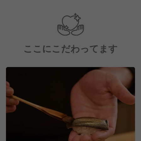
一流の技術、そしておもてなしの心を受け継ぎなが
ら、日々鮨に向き合い研鑽を重ね続けています。
【Round One Deliciousの社員について】
20代〜60代と幅広い層の方々がご入社いただいてい
ここにこだわってます
ます。
個人経営をされていた方や海外志向がある方など様々
な背景のもと、挑戦心と夢を持ってくれている方が多
いです！
【求める人物像】
■柔軟性
料理人として技術も大事ですが、その中で今までの技
術や経験から変化をして、成長できる方を望みます。
■謙虚さ
ミスや間違いを素直に認められて、前向きに物事を捉
えて責任感を持って働ける方を求めます。