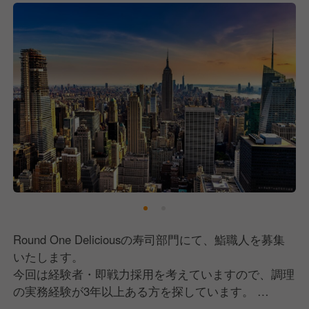
修行の後に待つのは海外での挑戦。
これは生半可な気持ちではやり遂げられないことだと
思います。
だからこそ、報酬面に関しても高いモチベーションを
維持できるような高い水準の給与体系をとっていま
す。
月収は120万円〜140万円、4年後には功労金として
400万円〜1200万円をお渡しします！
Round One Deliciousの寿司部門にて、鮨職人を募集
いたします。
今回は経験者・即戦力採用を考えていますので、調理
の実務経験が3年以上ある方を探しています。