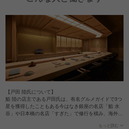
現在は、お店の看板を背負って立つ料理人の育成に力
を入れています。
【Round One Deliciousについて】
"最高峰の日本食を世界へ"という想いのもとで立ち上
げられた、一大プロジェクトです。
国内最高峰の評価を得て「名店」と呼ばれている飲食
店さまとパートナーシップを結び、鮨、日本料理、中
華、創作（イノベーティブ）、焼鳥、天ぷら、BARの
加盟店によって構成された、新しいスタイルのレスト
ラン「Round One Delicious」をアメリカ主要都市に
て、2026年度以降のオープンを目処に準備を進めて
います。
【戸田 陸氏について】
鮨 陸の店主である戸田氏は、有名グルメガイドで3つ
星を獲得したこともある今はなき銀座の名店「鮨 水
谷」や日本橋の名店「すぎた」で修行を積み、海外の
店舗で大将を務めていた最高峰の鮨職人です。
もっと読む
日本を代表する鮨職人である杉田孝明氏を師事し、超