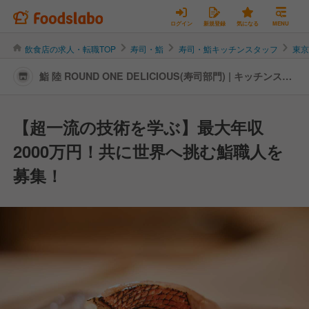
ログイン
新規登録
気になる
MENU
飲食店の求人・転職TOP
寿司・鮨
寿司・鮨キッチンスタッフ
東
鮨 陸 ROUND ONE DELICIOUS(寿司部門) | キッチンスタ
ッフの転職・求人情報
【超一流の技術を学ぶ】最大年収
2000万円！共に世界へ挑む鮨職人を
募集！