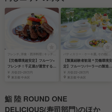
フレンチ, 洋食・西洋料理 | キッチンスタッフ
パティスリー・ケーキ屋, その他(料理ジャンル) | キッチンスタッフ
【労働環境超安定】フルーツ×
【製菓経験者歓迎＊労働環境
フレンチ！千疋屋が運営するレ
定】フルーツパーラーの製造
ストラン調理人
調理スタッフ募集
月収/23~29万円
月収/22~28万円
東京都 中央区
東京都 中央区
鮨 陸 ROUND ONE
DELICIOUS(寿司部門)のほか