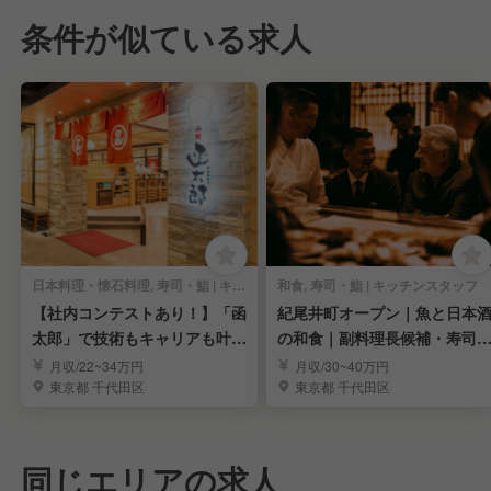
条件が似ている求人
日本料理・懐石料理, 寿司・鮨 | キッチンスタッフ
和食, 寿司・鮨 | キッチンスタッフ
【社内コンテストあり！】「函
紀尾井町オープン｜魚と日本
太郎」で技術もキャリアも叶え
の和食｜副料理長候補・寿司
る！積極募集中！
経験OK
月収/22~34万円
月収/30~40万円
東京都 千代田区
東京都 千代田区
同じエリアの求人