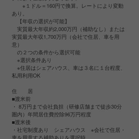
い…！
※１ドル＝160円で換算。レートにより変動
あり。
こんな方はぜひ、ご応募ください！
【年収の選択が可能】
実質最大年収約2,000万円（補助なし）または
実質最大年収1,700万円（会社で住居、車を用
意）
の２つの条件から選択可能
※選択条件あり
※住居はシェアハウス、車は３名に１台程度、
私用利用OK
住 居
■渡米前
・ 8万円まで会社負担（研修店舗まで徒歩30分
圏内）年間居住費控除96万円程度
■渡米後
・社宅制度あり シェアハウス ※会社で住居・
車を用意する補助ありを選択時