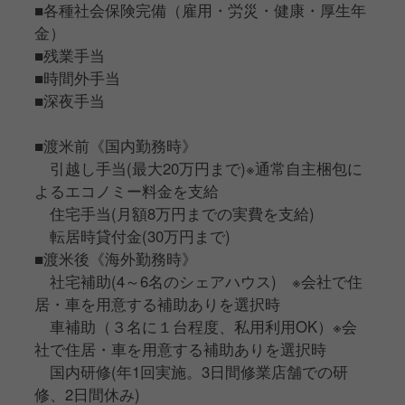
■各種社会保険完備（雇用・労災・健康・厚生年
金）
■残業手当
■時間外手当
■深夜手当
■渡米前《国内勤務時》
引越し手当(最大20万円まで)※通常自主梱包に
よるエコノミー料金を支給
住宅手当(月額8万円までの実費を支給)
転居時貸付金(30万円まで)
■渡米後《海外勤務時》
社宅補助(4～6名のシェアハウス) ※会社で住
居・車を用意する補助ありを選択時
車補助（３名に１台程度、私用利用OK）※会
社で住居・車を用意する補助ありを選択時
国内研修(年1回実施。3日間修業店舗での研
修、2日間休み)