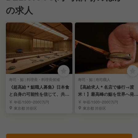
の求人
寿司・鮨 | 料理長・料理長候補
寿司・鮨 | 寿司職人
《超高給＊鮨職人募集》日本食
【高給求人＊名店で修行→渡
と自身の可能性を信じて、共に
米！】最高峰の鮨を世界へ発
夢を叶えませんか？
する新しいレストラン
年収/1500~2000万円
年収/1500~2000万円
東京都 渋谷区
東京都 渋谷区