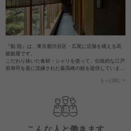
『鮨 陸』は、東京都渋谷区・広尾に店舗を構える高
級鮨屋です。
こだわり抜いた食材・シャリを使って、伝統的な江戸
前寿司を基に洗練された最高峰の鮨を提供していま
す。
もっと読む
2024年9月開業と、まだまだから日が浅いものの多く
の食家たちから高い評価を得て、新世代の高級鮨とし
て早くも注目を集めています。
この度「Round One Delicious USA, Inc.」は、鮨 陸様
とパートナーシップを結び、海外にて出店を決めてい
こんな人と働きます
ただきました。