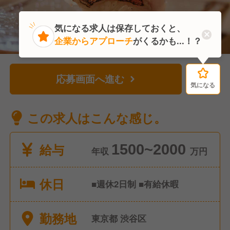
気になる求人は保存しておくと、
企業からアプローチ
がくるかも...！？
応募画面へ進む
気になる
気になる
この求人はこんな感じ。
給与
1500~2000
年収
万円
休日
■週休2日制 ■有給休暇
勤務地
東京都 渋谷区