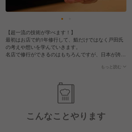
■誠実さ
真面目に修行・仕事に取り組むことが信頼・信用でき
る人といえます。
【超一流の技術が学べます！】
最初はお店で約1年修行して、鮨だけではなく戸田氏
の考えや想いを学んでいきます。
名店で修行ができるのはもちろんですが、日本が誇る
職人のもとで働きながら技術を磨ける環境は大きな魅
もっと読む
力といえます。
【英語が苦手でも大丈夫です！】
海外で働くとなれば、英語は必須になってきます。
そこで当社では飲食店における語学研修を実施してい
るので、「英語は全然ダメなんだよな…」と不安に思
こんなことやります
っている方もご安心くださいませ。
【最大年収は1800万円！】