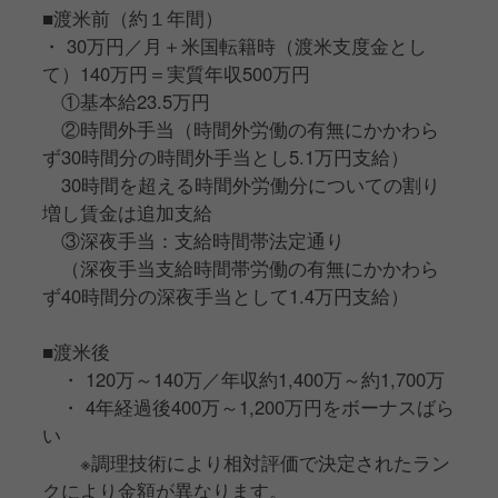
ビザの取得後に渡米、現地にて今までの修行の成果を
■渡米前（約１年間）
発揮していただきます。
・ 30万円／月＋米国転籍時（渡米支度金とし
て）140万円＝実質年収500万円
■店舗について
①基本給23.5万円
店舗エリアはニューヨークやロサンゼルス、ラスベガ
②時間外手当（時間外労働の有無にかかわら
スなどを予定。
ず30時間分の時間外手当とし5.1万円支給）
コースのみの提供、14席(予定)のカウンター営業とな
30時間を超える時間外労働分についての割り
ります。
増し賃金は追加支給
メニューは大将・親方が監修し、食材も日本のお店で
③深夜手当：支給時間帯法定通り
使っているものと出来る限り同じ食材を空輸、お店を
（深夜手当支給時間帯労働の有無にかかわら
忠実に再現していきます。
ず40時間分の深夜手当として1.4万円支給）
このやりがいある仕事は、あなたの人生において非常
■渡米後
に大きな経験になることでしょう。
・ 120万～140万／年収約1,400万～約1,700万
・ 4年経過後400万～1,200万円をボーナスばら
一流の料理人・職人になりたい…！
い
日本食の魅力を世界に届けたい…！
※調理技術により相対評価で決定されたラン
将来の独立に向けて経験を積みたい、しっかり稼ぎた
クにより金額が異なります。