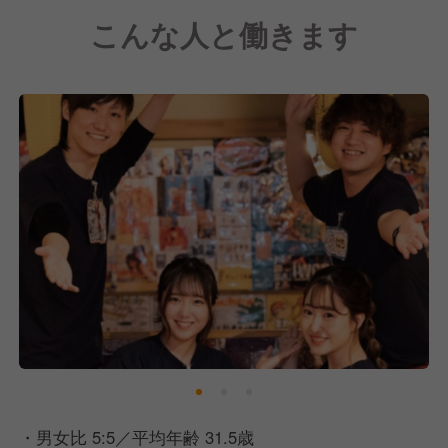
ひと言でいうと、街でイチバン記憶に残るパーティを
こんな人と働きます
企画からプロデュースする専門チーム。
主役のお客さんはもちろん、パーティを企画する「幹
事さん」とチームを組んで、
「どんなサプライズにしよう？」
「主役の好きな曲、流しちゃう？」
なんて、最高の１日をゼロから一緒に創り上げていく
のが私たちのミッション。
主役の嬉し涙や、幹事さんの「君たちのおかげで最高
の宴会になったよ！」っていう感謝の言葉。その瞬間
が、私たちの最高のガソリンです！
・男女比 5:5／平均年齢 31.5歳