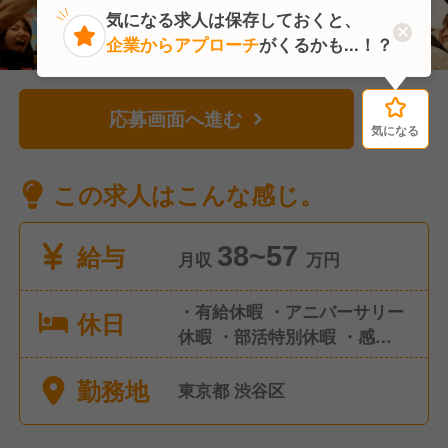
気になる求人は保存しておくと、
企業からアプローチ
がくるかも...！？
応募画面へ進む
気になる
気になる
この求人はこんな感じ。
給与
38~57
月収
万円
・有給休暇 ・アニバーサリー
休日
休暇 ・部活特別休暇 ・感染症
による休暇 ・慶弔休暇 ・永年
勤務地
勤続休暇 ・店舗休暇 ・産前産
東京都 渋谷区
後休暇 ・育児休業 ・産後パパ
育休 など