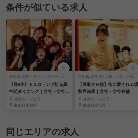
条件が似ている求人
居酒屋, 創作・ダイニングバー | 女将・和装ホール
焼き鳥, 居酒屋 | 女将・和装ホール
《月9休》トルコランプ灯る異
【月最大９休】街に愛される
空間ダイニング｜女将・女将候
製居酒屋｜女将・女将候補
補求む！
月収/38~57万円
月収/38~57万円
東京都 渋谷区
東京都 足立区
同じエリアの求人