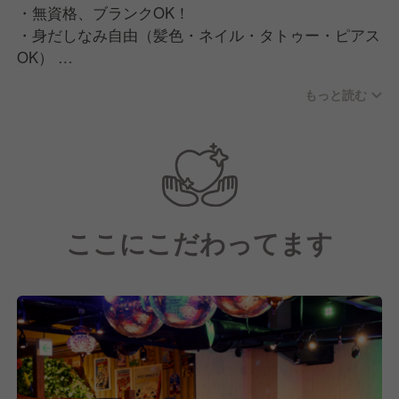
・無資格、ブランクOK！
・身だしなみ自由（髪色・ネイル・タトゥー・ピアス
OK）
もっと読む
イベントや部活動など、交流の場もたくさん！
先輩・後輩・本社スタッフまでみんな仲が良く、
チームの一体感が自慢です◎
／
スタッフの声
ここにこだわってます
＼
・「とにかく盛り上げるのが仕事！毎日がイベントみ
たいです」
・「誕生日のサプライズでお客さんが喜んでくれる瞬
間が最高！」
・「明るい雰囲気だから新人でもすぐ馴染めます」