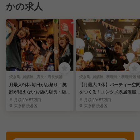
かの求人
焼き鳥, 居酒屋 | 店長・店長候補
焼き鳥, 居酒屋 | 料理長・料理長候補
月最大9休×毎日がお祭り！笑
【月最大９休】パーティー空
顔が絶えないお店の店長・店長
をつくる！エンタメ系居酒屋
候補を募集！
料理長・料理長候補
月収/38~57万円
月収/38~57万円
東京都 渋谷区
東京都 渋谷区