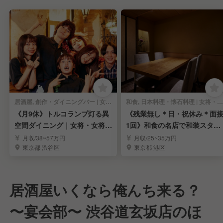
居酒屋, 創作・ダイニングバー | 女将・和装ホール
和食, 日本料理・懐石料理 | 女将・和装ホール
《月9休》トルコランプ灯る異
《残業無し＊日・祝休み＊面
空間ダイニング｜女将・女将候
1回》和食の名店で和装スタッ
補求む！
フ募集｜表参道
月収/38~57万円
月収/25~35万円
東京都 渋谷区
東京都 港区
居酒屋いくなら俺んち来る？
〜宴会部〜 渋谷道玄坂店のほ