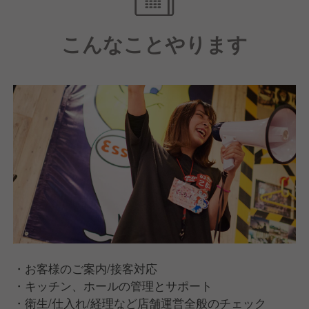
・地域で一番笑顔が溢れるお店を目指して、全員で元
こんなことやります
気を届ける接客スタイル
◆ 母体安定だから安心
・月最大9休／週休2日制／福利厚生充実
・飲食業界1位!働きがいのある会社 3年連続受賞
・健康経営優良法人 8年連続認定
・お客様のご案内/接客対応
・キッチン、ホールの管理とサポート
・衛生/仕入れ/経理など店舗運営全般のチェック