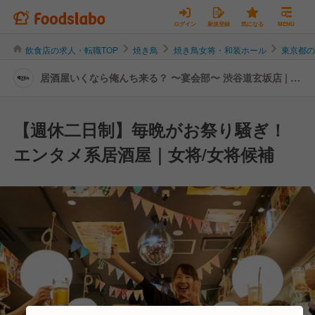
ログイン
新規登録
気になる
MENU
飲食店の求人・転職TOP
焼き鳥
焼き鳥女将・和装ホール
東京都
居酒屋いくなら俺んち来る？ 〜宴会部〜 渋谷道玄坂店 | 女
将・和装ホールの転職・求人情報
【週休二日制】毎晩がお祭り騒ぎ！
エンタメ系居酒屋｜女将/女将候補