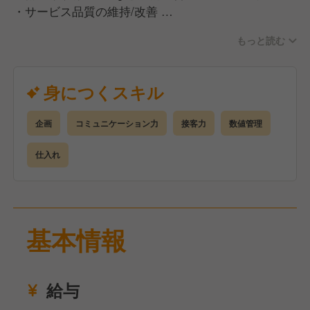
・サービス品質の維持/改善
など
もっと読む
当店での女将とは…
お店の“顔”として空間をプロデュースし、チームを導
身につくスキル
くリーダー！
そして、お客様の心を動かすホスピタリティの担い手
企画
コミュニケーション力
接客力
数値管理
です。
店長・料理長と連携し、「また来たい」と思えるお店
仕入れ
を育ててください◎
基本情報
給与