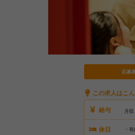
応募
この求人はこん
給与
月収
休日
・有