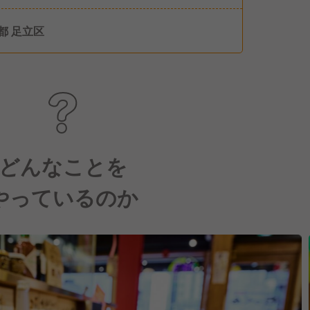
染症による休暇 ・慶弔休暇 ・永年勤続休暇 ・
休暇 ・産前産後休暇 ・育児休業 ・産後パパ育
都 足立区
など
どんなことを
やっているのか