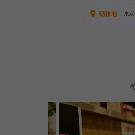
・感
店舗
勤務地
東京
休 