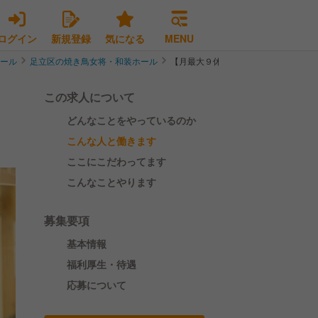
ログイン
新規登録
気になる
MENU
ホール
足立区の焼き鳥女将・和装ホール
【月最大９休】街に愛される燻製居酒
この求人について
どんなことをやっているのか
こんな人と働きます
ここにこだわってます
こんなことやります
募集要項
基本情報
福利厚生・待遇
応募について