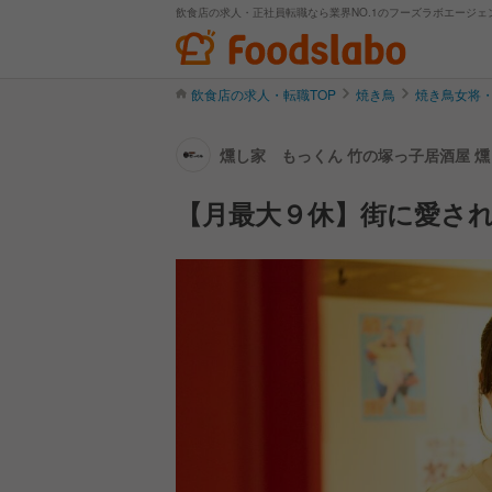
飲食店の求人・正社員転職なら業界NO.1のフーズラボエージェ
飲食店の求人・転職TOP
焼き鳥
焼き鳥女将
燻し家 もっくん 竹の塚っ子居酒屋 燻
【月最大９休】街に愛さ