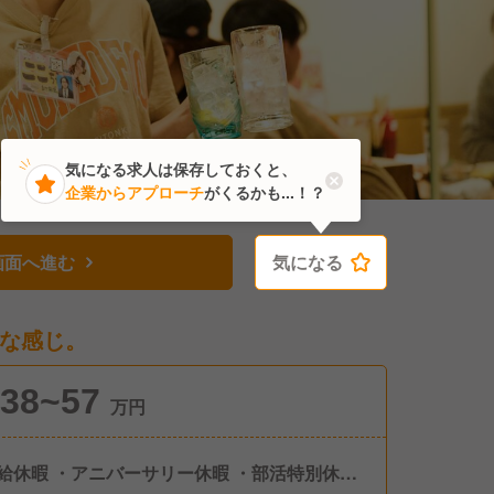
気になる求人は保存しておくと、
企業からアプローチ
がくるかも...！？
画面へ進む
気になる
気になる
な感じ。
38~57
万円
給休暇 ・アニバーサリー休暇 ・部活特別休暇