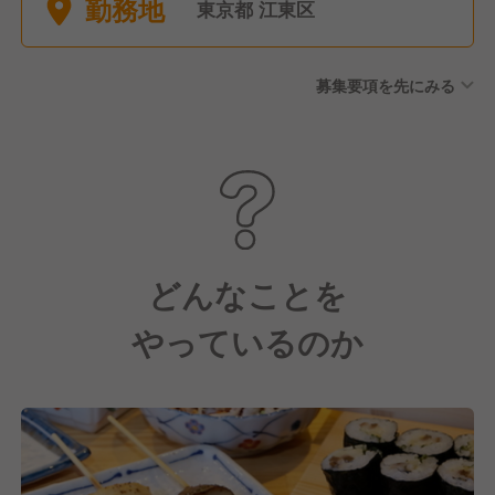
勤務地
勤続休暇 ・店舗休暇 ・産前産
東京都 江東区
後休暇 ・育児休業 ・産後パパ
育休 など
募集要項を先にみる
どんなことを
やっているのか