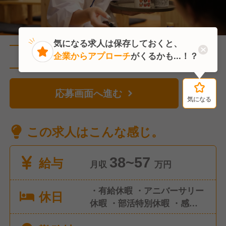
気になる求人は保存しておくと、
企業からアプローチ
がくるかも...！？
直近1人がこの求人を検討中
応募画面へ進む
気になる
気になる
この求人はこんな感じ。
給与
38~57
月収
万円
・有給休暇 ・アニバーサリー
休日
休暇 ・部活特別休暇 ・感染症
による休暇 ・慶弔休暇 ・永年