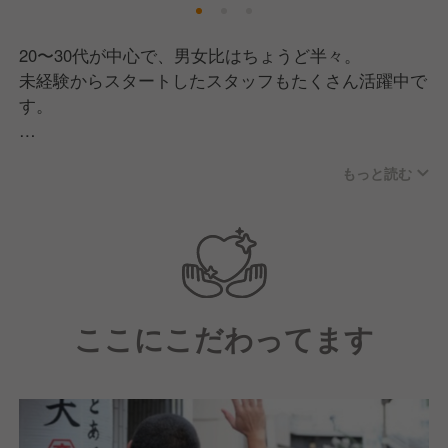
20〜30代が中心で、男女比はちょうど半々。
未経験からスタートしたスタッフもたくさん活躍中で
す。
「お客さんを楽しませる。そして自分たちも楽し
もっと読む
む！」そんな想いを共有するメンバーばかり。
社員もアルバイトも、ホールもキッチンも関係なく、
自然と声をかけ合いながらお店を盛り上げています。
イベントや部活動など、交流の場もたくさん！
先輩・後輩・本社スタッフまでみんな仲が良く、
ここにこだわってます
チームの一体感が自慢です◎