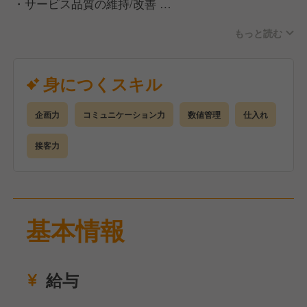
・サービス品質の維持/改善
など
もっと読む
当店での女将とは…
お店の“顔”として空間をプロデュースし、チームを導
身につくスキル
くリーダー！
そして、お客様の心を動かすホスピタリティの担い手
企画力
コミュニケーション力
数値管理
仕入れ
です。
店長・料理長と連携し、「また来たい」と思えるお店
接客力
を育ててください◎
基本情報
給与