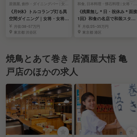
居酒屋, 創作・ダイニングバー | 女将・和装ホール
和食, 日本料理・懐石料理 | 女将・和装ホール
《月9休》トルコランプ灯る異
《残業無し＊日・祝休み＊面
空間ダイニング｜女将・女将候
1回》和食の名店で和装スタッ
補求む！
フ募集｜表参道
月収/38~57万円
月収/25~35万円
東京都 渋谷区
東京都 港区
焼鳥とあて巻き 居酒屋大悟 亀
戸店のほかの求人