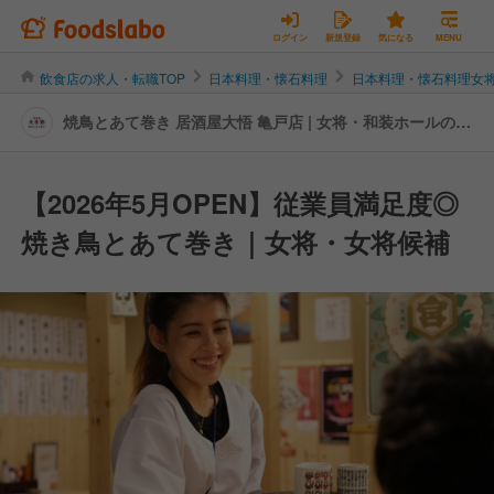
ログイン
新規登録
気になる
MENU
飲食店の求人・転職TOP
日本料理・懐石料理
日本料理・懐石料理女
焼鳥とあて巻き 居酒屋大悟 亀戸店 | 女将・和装ホールの転
職・求人情報
【2026年5月OPEN】従業員満足度◎
焼き鳥とあて巻き｜女将・女将候補