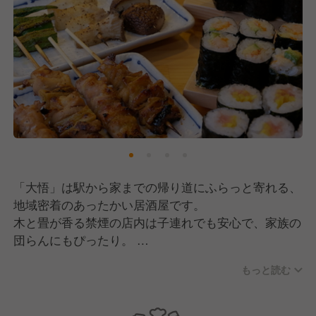
「大悟」は駅から家までの帰り道にふらっと寄れる、
地域密着のあったかい居酒屋です。
木と畳が香る禁煙の店内は子連れでも安心で、家族の
団らんにもぴったり。
もっと読む
手作り料理と気前のいい接客が自慢で、「こんばん
は」「おかえり」と声が飛び交うような、第二の家の
ような存在を目指しています。