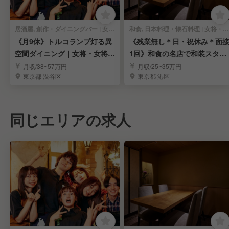
居酒屋, 創作・ダイニングバー | 女将・和装ホール
和食, 日本料理・懐石料理 | 女将・和装ホール
《月9休》トルコランプ灯る異
《残業無し＊日・祝休み＊面
空間ダイニング｜女将・女将候
1回》和食の名店で和装スタッ
補求む！
フ募集｜表参道
月収/38~57万円
月収/25~35万円
東京都 渋谷区
東京都 港区
同じエリアの求人