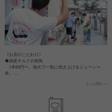
《お店のこだわり》
◆国産チルドの焼鳥
1本60円〜。強火で一気に焼き上げるジューシー
串。
もっと読む
◆名物あて巻き
赤酢と炊き方にこだわった細巻き寿司。出汁醤油で
楽しむ人気メニュー。
◆居心地の良い空間