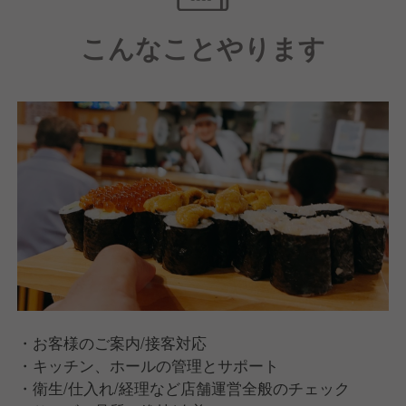
カウンター中心で会話が弾む、家族連れにも安心の
こんなことやります
温かい店。
《会社について｜母体安定だから安心》
・月最大9休／週休2日制／福利厚生充実
・飲食業界1位!働きがいのある会社 3年連続受賞
・健康経営優良法人 8年連続認定
・お客様のご案内/接客対応
・キッチン、ホールの管理とサポート
・衛生/仕入れ/経理など店舗運営全般のチェック