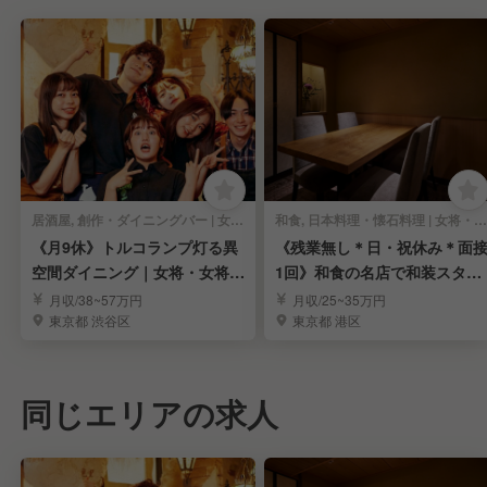
居酒屋, 創作・ダイニングバー | 女将・和装ホール
和食, 日本料理・懐石料理 | 女将・和装ホール
《月9休》トルコランプ灯る異
《残業無し＊日・祝休み＊面
空間ダイニング｜女将・女将候
1回》和食の名店で和装スタッ
補求む！
フ募集｜表参道
月収/38~57万円
月収/25~35万円
東京都 渋谷区
東京都 港区
同じエリアの求人