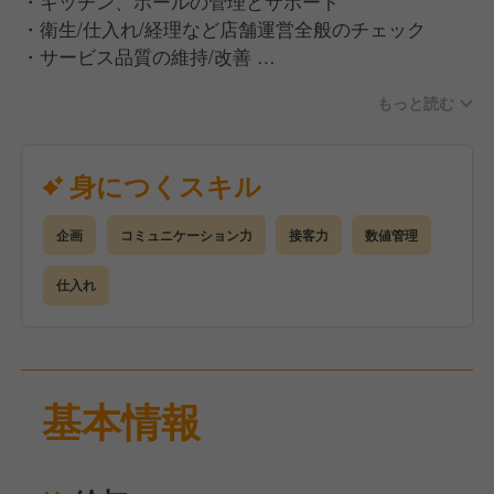
・キッチン、ホールの管理とサポート
・衛生/仕入れ/経理など店舗運営全般のチェック
・サービス品質の維持/改善
など
もっと読む
当店での女将とは…
お店の“顔”として空間をプロデュースし、チームを導
身につくスキル
くリーダー！
そして、お客様の心を動かすホスピタリティの担い手
企画
コミュニケーション力
接客力
数値管理
です。
店長・料理長と連携し、「また来たい」と思えるお店
仕入れ
を育ててください◎
基本情報