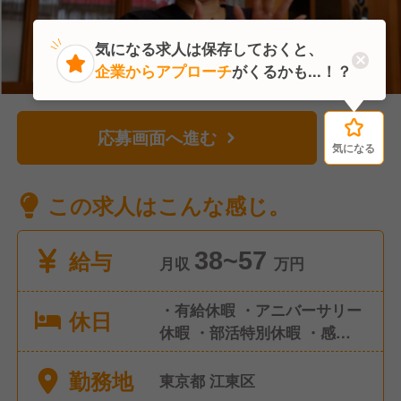
気になる求人は保存しておくと、
企業からアプローチ
がくるかも...！？
応募画面へ進む
気になる
気になる
この求人はこんな感じ。
給与
38~57
月収
万円
・有給休暇 ・アニバーサリー
休日
休暇 ・部活特別休暇 ・感染症
による休暇 ・慶弔休暇 ・永年
勤務地
勤続休暇 ・店舗休暇 ・産前産
東京都 江東区
後休暇 ・育児休業 ・産後パパ