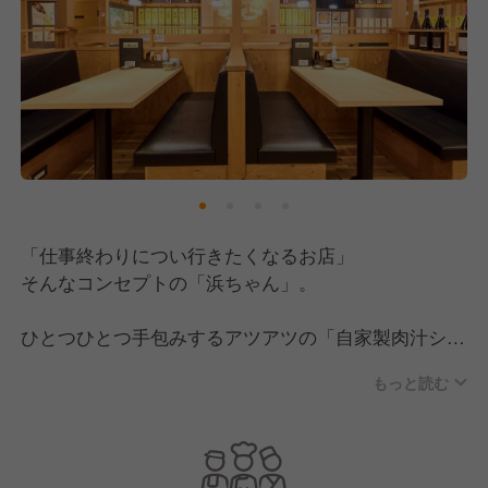
「仕事終わりについ行きたくなるお店」
そんなコンセプトの「浜ちゃん」。
ひとつひとつ手包みするアツアツの「自家製肉汁シュ
ウマイ」や、トロトロになるまで6時間煮込んだ「最
もっと読む
強鶏の塩煮込み」など、愛情を込めた手作りの品々が
目白押し。
そんな「浜ちゃん」では