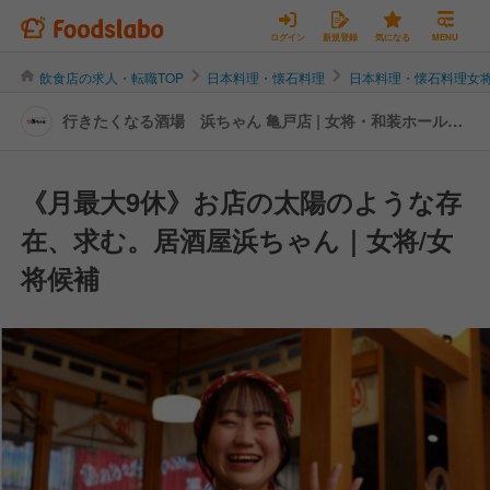
ログイン
新規登録
気になる
MENU
飲食店の求人・転職TOP
日本料理・懐石料理
日本料理・懐石料理女
行きたくなる酒場 浜ちゃん 亀戸店 | 女将・和装ホールの
転職・求人情報
《月最大9休》お店の太陽のような存
在、求む。居酒屋浜ちゃん｜女将/女
将候補