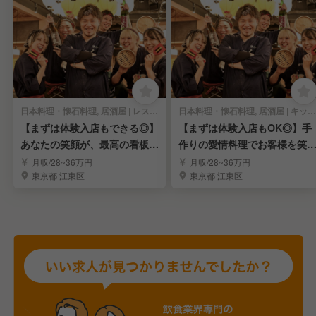
日本料理・懐石料理, 居酒屋 | レストランサービス・ホールスタッフ
日本料理・懐石料理, 居酒屋 | キッチンスタッフ
【まずは体験入店もできる◎】
【まずは体験入店もOK◎】手
あなたの笑顔が、最高の看板メ
作りの愛情料理でお客様を笑
ニュー！《ホール》
にする《キッチン》
月収/28~36万円
月収/28~36万円
東京都 江東区
東京都 江東区