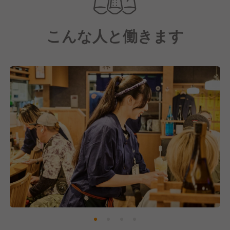
最高の笑顔で働ける環境をつくり、
お客様が「ただいま！」と帰りたくなるような、
こんな人と働きます
この街の“元気の源”となるようなお店を目指していま
す。