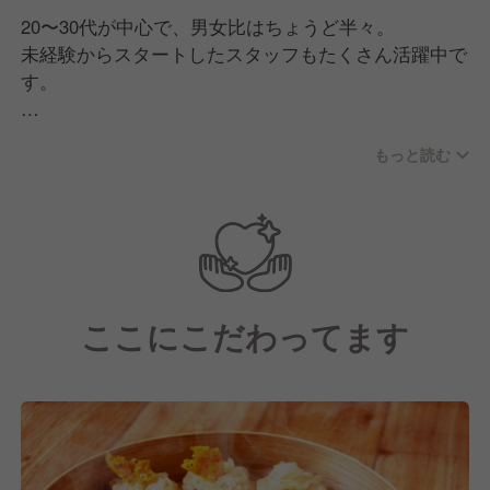
20〜30代が中心で、男女比はちょうど半々。
未経験からスタートしたスタッフもたくさん活躍中で
す。
「お客さんを楽しませる。そして自分たちも楽し
もっと読む
む！」そんな想いを共有するメンバーばかり。
社員もアルバイトも、ホールもキッチンも関係なく、
自然と声をかけ合いながらお店を盛り上げています。
イベントや部活動など、交流の場もたくさん！
先輩・後輩・本社スタッフまでみんな仲が良く、
ここにこだわってます
チームの一体感が自慢です◎