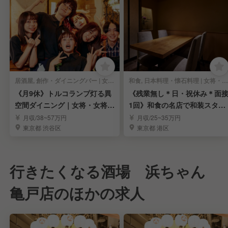
居酒屋, 創作・ダイニングバー | 女将・和装ホール
和食, 日本料理・懐石料理 | 女将・和装ホール
《月9休》トルコランプ灯る異
《残業無し＊日・祝休み＊面
空間ダイニング｜女将・女将候
1回》和食の名店で和装スタッ
補求む！
フ募集｜表参道
月収/38~57万円
月収/25~35万円
東京都 渋谷区
東京都 港区
行きたくなる酒場 浜ちゃん
亀戸店のほかの求人