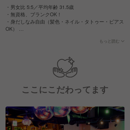
・男女比 5:5／平均年齢 31.5歳
・無資格、ブランクOK！
・身だしなみ自由（髪色・ネイル・タトゥー・ピアス
OK）
もっと読む
イベントや部活動など、交流の場もたくさん！
先輩・後輩・本社スタッフまでみんな仲が良く、
チームの一体感が自慢です◎
／
スタッフの声
ここにこだわってます
＼
・「とにかく盛り上げるのが仕事！毎日がイベントみ
たいです」
・「誕生日のサプライズでお客さんが喜んでくれる瞬
間が最高！」
・「明るい雰囲気だから新人でもすぐ馴染めます」