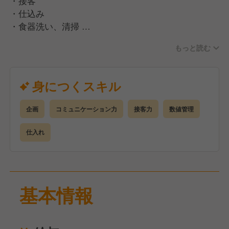
・接客
・仕込み
・食器洗い、清掃
・在庫管理
もっと読む
など
◇ポジションに関係なく、全員で接客します！
身につくスキル
ちょっと図々しいくらいがちょうどいい◎
「また来たい」をつくるのは、料理よりまず“人”なん
企画
コミュニケーション力
接客力
数値管理
です。
仕入れ
基本情報