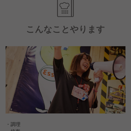
“元気の発信地”。
・地域で一番笑顔が溢れるお店を目指して、全員で元
こんなことやります
気を届ける接客スタイル
◆ 母体安定だから安心
・月最大9休／週休2日制／福利厚生充実
・飲食業界1位!働きがいのある会社 3年連続受賞
・健康経営優良法人 8年連続認定
・調理