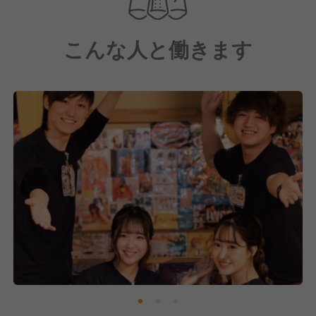
＼「宴会部」とは？／
ひと言でいうと、街でイチバン記憶に残るパーティを
こんな人と働きます
企画からプロデュースする専門チーム。
主役のお客さんはもちろん、パーティを企画する「幹
事さん」とチームを組んで、
「どんなサプライズにしよう？」
「主役の好きな曲、流しちゃう？」
なんて、最高の１日をゼロから一緒に創り上げていく
のが私たちのミッション。
主役の嬉し涙や、幹事さんの「君たちのおかげで最高
の宴会になったよ！」っていう感謝の言葉。その瞬間
が、私たちの最高のガソリンです！