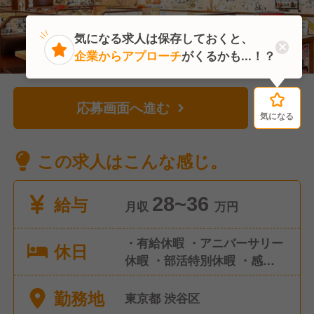
気になる求人は保存しておくと、
企業からアプローチ
がくるかも...！？
応募画面へ進む
気になる
気になる
この求人はこんな感じ。
給与
28~36
月収
万円
・有給休暇 ・アニバーサリー
休日
休暇 ・部活特別休暇 ・感染症
による休暇 ・慶弔休暇 ・永年
勤務地
勤続休暇 ・店舗休暇 ・産前産
東京都 渋谷区
後休暇 ・育児休業 ・産後パパ