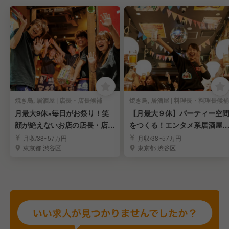
焼き鳥, 居酒屋 | 店長・店長候補
焼き鳥, 居酒屋 | 料理長・料理長候補
月最大9休×毎日がお祭り！笑
【月最大９休】パーティー空
顔が絶えないお店の店長・店長
をつくる！エンタメ系居酒屋
候補を募集！
料理長・料理長候補
月収/38~57万円
月収/38~57万円
東京都 渋谷区
東京都 渋谷区