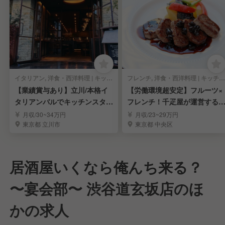
イタリアン, 洋食・西洋料理 | キッチンスタッフ
フレンチ, 洋食・西洋料理 | キッチンスタッフ
【業績賞与あり】立川/本格イ
【労働環境超安定】フルーツ×
タリアンバルでキッチンスタッ
フレンチ！千疋屋が運営する
フを募集！
ストラン調理人
月収/30~34万円
月収/23~29万円
東京都 立川市
東京都 中央区
居酒屋いくなら俺んち来る？
〜宴会部〜 渋谷道玄坂店のほ
かの求人