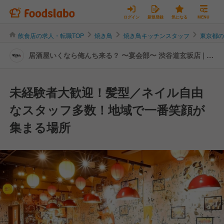
ログイン
新規登録
気になる
MENU
飲食店の求人・転職TOP
焼き鳥
焼き鳥キッチンスタッフ
東京都
居酒屋いくなら俺んち来る？ 〜宴会部〜 渋谷道玄坂店 | キ
ッチンスタッフの転職・求人情報
未経験者大歓迎！髪型／ネイル自由
なスタッフ多数！地域で一番笑顔が
集まる場所