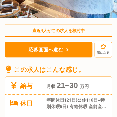
直近4人がこの求人を検討中
応募画面へ進む
気になる
この求人はこんな感じ。
給与
21~30
月収
万円
年間休日121日(公休116日+特
休日
別休暇5日) 有給休暇 産前産後
休暇 育児休暇 看護休暇（子ど