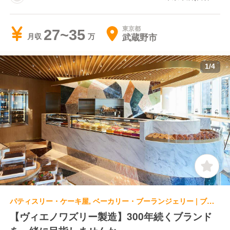
寺)
東京都
27~35
武蔵野市
月収
1
/
4
パティスリー・ケーキ屋, ベーカリー・ブーランジェリー | ブーランジェ・ベーカー | PIERRE HERMÉ PARIS アトリエ ド 東京
【ヴィエノワズリー製造】300年続くブランド