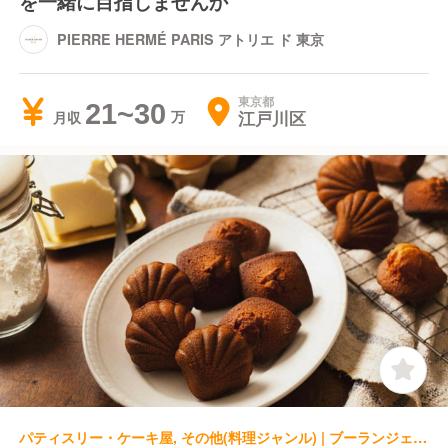
を一緒に目指しませんか
PIERRE HERMÉ PARIS アトリエ ド 東京
東京都
21~30
江戸川区
月収
パティスリー・ケーキ屋, その他(料理ジャンル) | ブーランジェ・ベーカー | エシレ ラトリエ デュ ブール 麻布台ヒルズ店