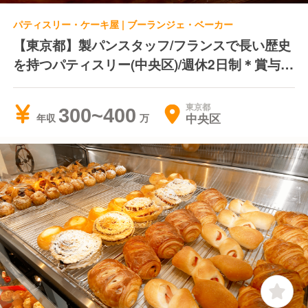
パティスリー・ケーキ屋 | ブーランジェ・ベーカー
【東京都】製パンスタッフ/フランスで長い歴史
を持つパティスリー(中央区)/週休2日制＊賞与あ
り＊役職手当あり
東京都
300~400
中央区
年収