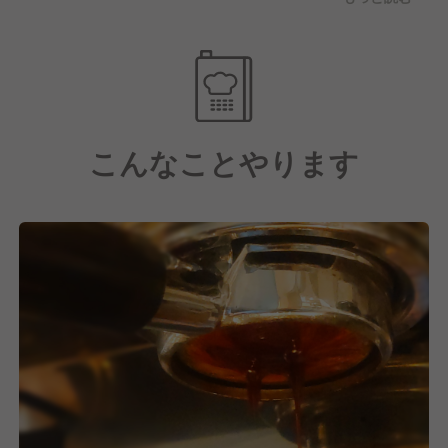
しくなるようにパンを作っています。パワー溢れるパ
ン達とレストランカレスとの惣菜をマッチさせここで
しか味わえないサンドイッチなどを作っています。カ
フェはカップリングし厳選したブレンドを兵庫のロー
スター屋さんで焙煎していただいたオリジナルブラン
ド「台場珈琲舎」。世界で１台のマルゾッコ使用。抹
こんなことやります
茶には京都に赴いて当店様に焙煎いただいた、高級宇
治抹茶を使用。
その抹茶で作るラテはいわゆる抹茶ラテ用のものとは
大違い。色々な角度から美味しさを追求しています。