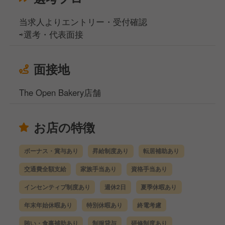
当求人よりエントリー・受付確認
⇨選考・代表面接
面接地
The Open Bakery店舗
お店の特徴
ボーナス・賞与あり
昇給制度あり
転居補助あり
交通費全額支給
家族手当あり
資格手当あり
インセンティブ制度あり
週休2日
夏季休暇あり
年末年始休暇あり
特別休暇あり
終電考慮
賄い・食事補助あり
制服貸与
研修制度あり