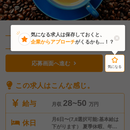
気になる求人は保存しておくと、
企業からアプローチ
がくるかも...！？
直近5人がこの求人を検討中
応募画面へ進む
気になる
気になる
この求人はこんな感じ。
給与
28~50
月収
万円
月6日〜(7,8選択可能:基本給は
休日
下がります） 夏季休暇、年末