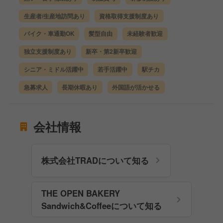
生産者/生産地訪問あり
資格取得支援制度あり
バイク・車通勤OK
髪型自由
未経験者歓迎
独立支援制度あり
新卒・第2新卒歓迎
シニア・ミドル活躍中
若手活躍中
駅チカ
急募求人
長期休暇あり
外国語が活かせる
会社情報
株式会社TRADについて知る
THE OPEN BAKERY
Sandwich&Coffeeについて知る