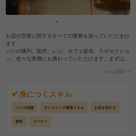
お店の営業に関するすべての業務を担っていただきけ
ます
パンの陳列、販売、レジ、カフェ提供、ラボセクショ
ン、色々な業務にも携わっていただけます。まずはホ
ール業務から。
もっと読む
開店準備、カフェ準備、店頭のサンドイッチ組み立て
補助、コーヒー豆、紅茶etc
楽しんで取り組んでください！
身につくスキル
パンの知識
サンドイッチ製造スキル
お店を回す力
接客
コーヒー