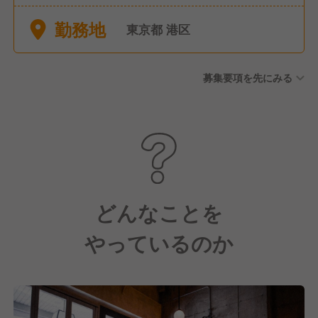
年始休暇（実績10連休など)
勤務地
その他、研修旅行休暇
東京都 港区
募集要項を先にみる
どんなことを
やっているのか