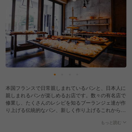
本国フランスで日常親しまれているパンと、日本人に
親しまれるパンが楽しめるお店です。数々の有名店で
修業し、たくさんのレシピを知るブーランジェ達が作
り上げる伝統的なパン、新しく作り上げるこれからの
時代のパン、旬の食材を使ったその季節でしか味わえ
もっと読む
ないパンを東京で唯一のビーチサイドの開放的で贅沢
な空間で、お台場発の「台場珈琲舎」の珈琲と「生き