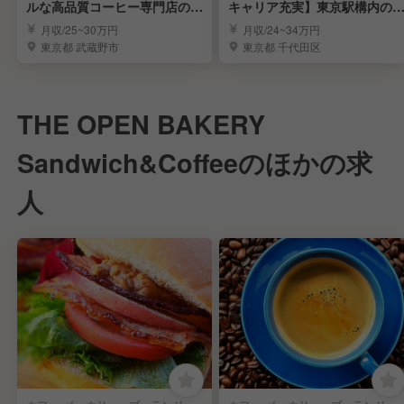
ルな高品質コーヒー専門店のバ
キャリア充実】東京駅構内の
リスタ募集
気コーヒースタンド
月収/25~30万円
月収/24~34万円
東京都 武蔵野市
東京都 千代田区
THE OPEN BAKERY
Sandwich&Coffeeのほかの求
人