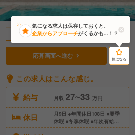
気になる求人は保存しておくと、
企業からアプローチ
がくるかも...！？
直近20人がこの求人を検討中
応募画面へ進む
気になる
気になる
この求人はこんな感じ。
給与
27~33
月収
万円
月9日 ※年間休日108日 ■夏季
休日
休暇 ■冬季休暇 ■年次有給休
暇 ■特別休暇 ■慶弔休暇 ■産