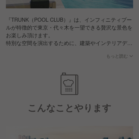
『TRUNK（POOL CLUB）』は、インフィニティプー
ルが特徴的で東京・代々木を一望できる贅沢な景色を
お楽しみ頂けます。
特別な空間を演出するために、建築やインテリアデザ
インなど細部にまで徹底的にこだわり、芦沢啓治建築
もっと読む
設計事務所や、デンマーク・コペンハーゲンに拠点を
構えるデザインスタジオ、Norm Architects（ノーム・
アーキテクツ）がデザインを担当。
そうそうたるメンバーで創り上げた異空間の中、ルー
フトッププール&ラウンジをご用意します。
こんなことやります
併設されるラウンジは、宿泊されるお客様のみ体感で
きる特別な場所。
オイスターなどメインとし、新鮮なシーフード料理、
幅広いラインナップのドリンクも展開します。