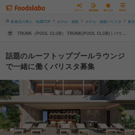
ログイン
新規登録
気になる
MENU
飲食店の求人・転職TOP
ホテル・旅館
ホテル・旅館バリスタ
東
TRUNK（POOL CLUB） TRUNK(POOL CLUB) | バリス
タの転職・求人情報
話題のルーフトッププールラウンジ
で一緒に働くバリスタ募集