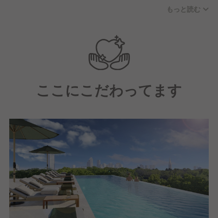
やバックボーンをもったメンバーが揃っています。
もっと読む
まさにグローバルな環境で、多様性を尊重した雇用を
おこなっており、個性豊かなスタッフ一人ひとりに、
さらなる自分磨きを支援する制度もご用意！
スキル・知識・センスの向上や、健康美容管理、ホテ
ルの視察体験など、さまざまなサポートをしていま
ここにこだわってます
す！