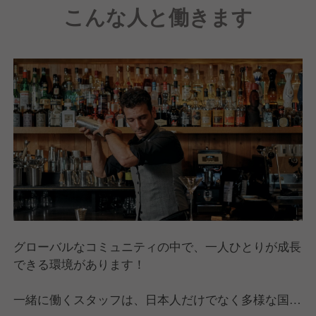
こんな人と働きます
プの焚き火台"ファイヤーピット"など、開放感に溢れ
日常の喧騒を忘れてしまうくらい特別な空間をご用意
します。
グローバルなコミュニティの中で、一人ひとりが成長
できる環境があります！
一緒に働くスタッフは、日本人だけでなく多様な国籍