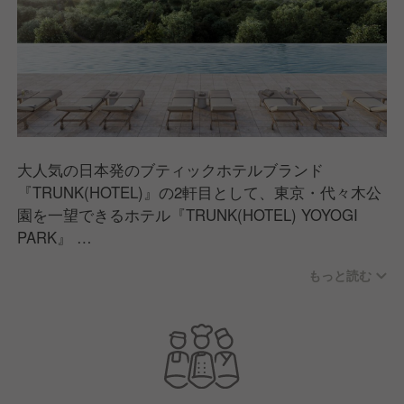
大人気の日本発のブティックホテルブランド
『TRUNK(HOTEL)』の2軒目として、東京・代々木公
園を一望できるホテル『TRUNK(HOTEL) YOYOGI
PARK』
"Urban Recharge”をコンセプトとし、明日のエネルギ
もっと読む
ーにつなげるために都会でくつろぎと刺激を提供しま
す。
その中にある『TRUNK（POOL CLUB）』は、ホテル
のルーフトップにプールとラウンジをご用意し、お客
様に都会でくつろぎと刺激を提供。
温水のインフィニティプールや、ジャグジー、キャン