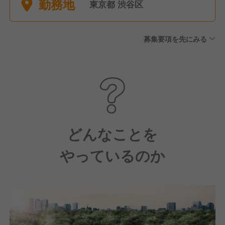
勤務地
前産後休暇 ■育児休暇 ■介護
東京都 渋谷区
休暇
募集要項を先にみる
どんなことを
やっているのか