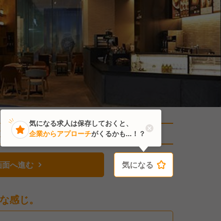
気になる求人は保存しておくと、
直近14人がこの求人を検討中
企業からアプローチ
がくるかも...！？
画面へ進む
気になる
気になる
な感じ。