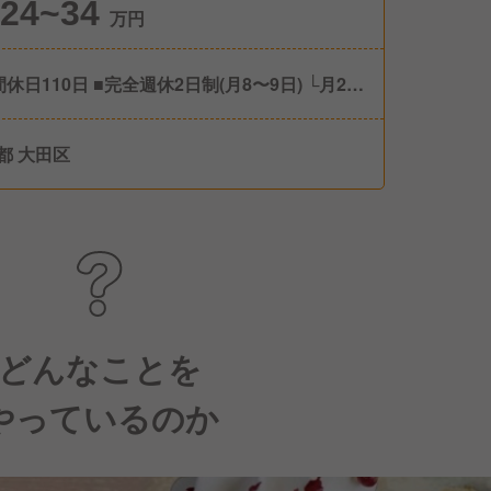
24~34
万円
間休日110日 ■完全週休2日制(月8〜9日) └月2回
ト希望を募り、考慮してお休みを調整します！
末年始休暇 ■産前産後休暇※取得・復職実績あり
都 大田区
児休暇 ■慶弔休暇 ■介護休暇
どんなことを
やっているのか