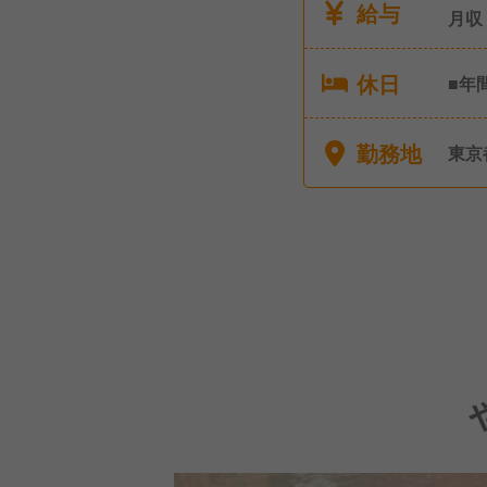
給与
月収
休日
■年
シフ
■年
勤務地
東京
■育