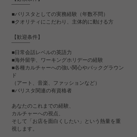
‾‾‾‾‾‾‾‾‾‾
■バリスタとしての実務経験（年数不問）
■クオリティにこだわり、主体的に動ける方
【歓迎条件】
‾‾‾‾‾‾‾‾‾‾
■日常会話レベルの英語力
■海外留学、ワーキングホリデーの経験
■各種カルチャーへの強い関心やバックグラウン
ド
（アート、音楽、ファッションなど）
■バリスタ関連の有資格者
あなたのこれまでの経験、
カルチャーへの視点、
そして「お店を面白くしたい」という熱量を重
視します。