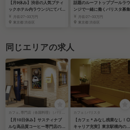
【月9休み】渋谷の人気ブティ
話題のルーフトッププールラ
ックホテル内ラウンジにてバリ
ンジで一緒に働くバリスタ募
スタを募集
月収/27~33万円
月収/27~33万円
東京都 渋谷区
東京都 渋谷区
同じエリアの求人
カフェ, 専門店（各国料理） | バリスタ
カフェ | バリスタ
【月10日休み】サスティナブ
【カフェ＊みなし残業なし！
ルな高品質コーヒー専門店のバ
キャリア充実】東京駅構内の