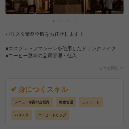
バリスタ業務全般をお任せします！
■エスプレッソマシーンを使用したドリンクメイク
■コーヒー豆等の品質管理・仕入
■ドリンクメニューの開発・レシピ改善・指導
もっと読む
■ホール業務
ホテル併設のため、
身につくスキル
海外からのお客様も多くいらっしゃいます。
語学力も活かせる環境です！
メニュー考案の企画力
衛生管理
ラテアート
スタッフ同士もファッション、音楽、アートに
バリスタ
コーヒードリップ
深い関心を持つメンバーが多く、
互いに刺激を受け合えるコミュニティがここにありま