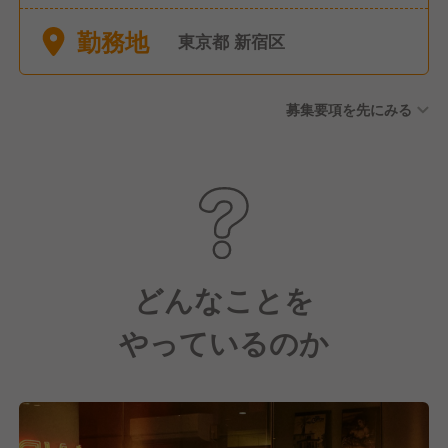
の場合あり ・POWER
勤務地
CHARGE休暇(2日/年) ・有給
東京都 新宿区
休暇 ・忌引き休暇 ・リフレッ
シュ休暇 ・産前産後休業 ・育
募集要項を先にみる
児休業 ・介護休業
どんなことを
やっているのか