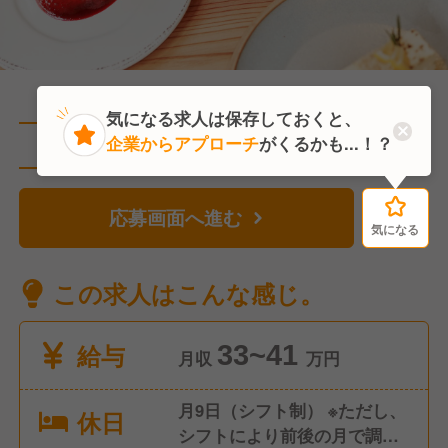
気になる求人は保存しておくと、
企業からアプローチ
がくるかも...！？
直近9人がこの求人を検討中
応募画面へ進む
気になる
気になる
この求人はこんな感じ。
給与
33~41
月収
万円
月9日（シフト制） ※ただし、
休日
シフトにより前後の月で調整