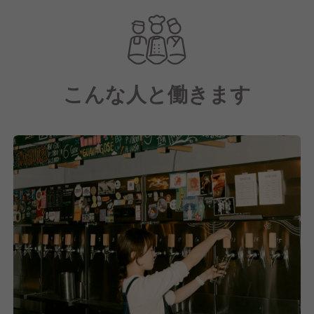
HAKONE」に加え、
那覇にてミュージックバー「NÜCHI by WPÜ」を運営
しています。
こんな人と働きます
いずれもコンセプトは異なりますが、
大事にしていることは、人と人、カルチャーの交流で
す。
「つながり」の先を信じ、「独自のカルチャー」を作
り、「地域社会に貢献」する。
これまでそこに存在していなかったつながりや面白さ
が"ハブ"を通じて
地域社会に良い影響を与え、貢献することこそが私た
ちの存在意義です。