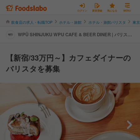
ログイン
新規登録
気になる
MENU
飲食店の求人・転職TOP
ホテル・旅館
ホテル・旅館バリスタ
東
WPÜ SHINJUKU WPU CAFE & BEER DINER | バリスタ
の転職・求人情報
【新宿/33万円～】カフェダイナーの
バリスタを募集