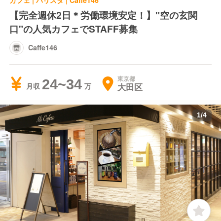
カフェ | バリスタ | Caffe146
【完全週休2日＊労働環境安定！】"空の玄関
口"の人気カフェでSTAFF募集
Caffe146
東京都
24~34
大田区
月収
1
/
4