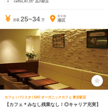
caffeLAT.25° 品川駅店
東京都
25~34
港区
月収
カフェ | バリスタ | GIO オーガニックカフェ 東京駅店
【カフェ＊みなし残業なし！◎キャリア充実】