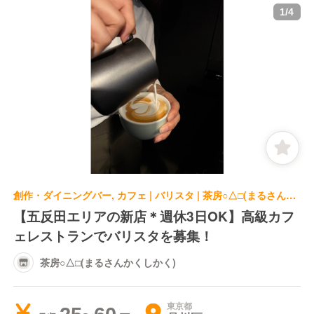
1
/
4
創作・ダイニングバー, カフェ | バリスタ | 茶房○△□(まるさんかくしかく)
【五反田エリアの新店＊週休3日OK】高級カフ
ェレストランでバリスタを募集！
茶房○△□(まるさんかくしかく)
東京都