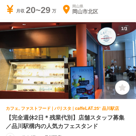
岡山県
20~29
岡山市北区
月収
1
/
3
カフェ, ファストフード | バリスタ | caffeLAT.25° 品川駅店
【完全週休2日＊残業代別】店舗スタッフ募集
／品川駅構内の人気カフェスタンド