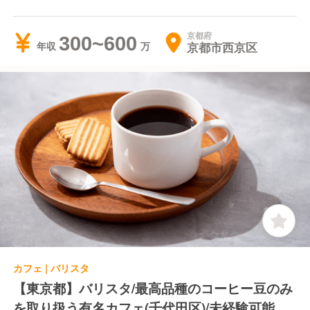
まで
京都府
300~600
京都市西京区
年収
カフェ | バリスタ
【東京都】バリスタ/最高品種のコーヒー豆のみ
を取り扱う有名カフェ(千代田区)/未経験可能＊