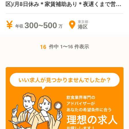
区)/月8日休み＊家賃補助あり＊夜遅くまで営業
はしません
東京都
300~500
港区
年収
16
件中 1〜16 件表示